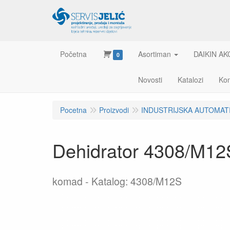
Početna
Asortiman
DAIKIN AK
0
Novosti
Katalozi
Kon
Pocetna
Proizvodi
INDUSTRIJSKA AUTOMAT
Dehidrator 4308/M
komad
Katalog: 4308/M12S