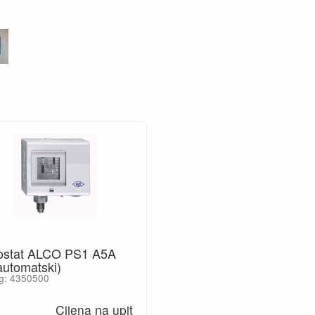
ostat ALCO PS1 A5A
automatski)
g: 4350500
Cijena na upit