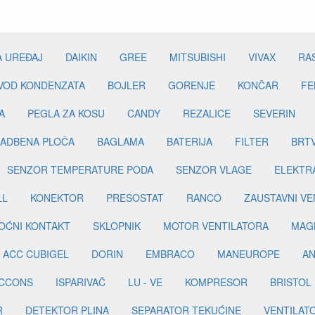
A UREĐAJ
DAIKIN
GREE
MITSUBISHI
VIVAX
RA
DVOD KONDENZATA
BOJLER
GORENJE
KONČAR
FE
A
PEGLA ZA KOSU
CANDY
REZALICE
SEVERIN
ADBENA PLOČA
BAGLAMA
BATERIJA
FILTER
BRT
SENZOR TEMPERATURE PODA
SENZOR VLAGE
ELEKTR
LL
KONEKTOR
PRESOSTAT
RANCO
ZAUSTAVNI VE
OĆNI KONTAKT
SKLOPNIK
MOTOR VENTILATORA
MAGN
ACC CUBIGEL
DORIN
EMBRACO
MANEUROPE
AN
ICCONS
ISPARIVAČ
LU - VE
KOMPRESOR
BRISTOL
R
DETEKTOR PLINA
SEPARATOR TEKUĆINE
VENTILAT