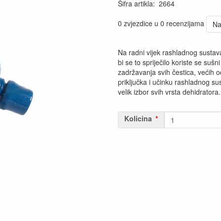
Šifra artikla
:
2664
0 zvjezdice u 0 recenzijama
Na
Na radni vijek rashladnog sustava
bi se to spriječilo koriste se sušni
zadržavanja svih čestica, većih o
priključka i učinku rashladnog su
velik izbor svih vrsta dehidratora.
Kolicina