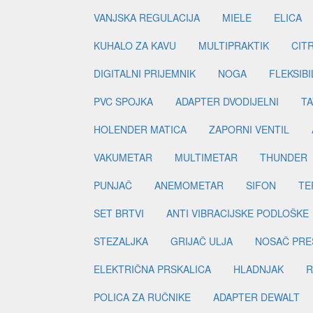
VANJSKA REGULACIJA
MIELE
ELICA
KUHALO ZA KAVU
MULTIPRAKTIK
CIT
DIGITALNI PRIJEMNIK
NOGA
FLEKSIBI
PVC SPOJKA
ADAPTER DVODIJELNI
TA
HOLENDER MATICA
ZAPORNI VENTIL
VAKUMETAR
MULTIMETAR
THUNDER
PUNJAČ
ANEMOMETAR
SIFON
TE
SET BRTVI
ANTI VIBRACIJSKE PODLOŠKE
STEZALJKA
GRIJAČ ULJA
NOSAČ PRE
ELEKTRIČNA PRSKALICA
HLADNJAK
R
POLICA ZA RUČNIKE
ADAPTER DEWALT