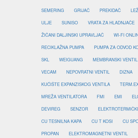
SEMERING
GRIJAČ
PREKIDAČ
LE
ULJE
SUNISO
VRATA ZA HLADNJAČE
ŽIČANI DALJINSKI UPRAVLJAČ
WI-FI ONL
RECIKLAŽNA PUMPA
PUMPA ZA ODVOD K
SKL
WEIGUANG
MEMBRANSKI VENTIL
VECAM
NEPOVRATNI VENTIL
DIZNA
KUĆIŠTE EXPANZISKOG VENTILA
TERM.EX
MREŽA VENTILATORA
FMI
EMI
EL
DEVIREG
SENZOR
ELEKTROTERMIČK
CU TESNILNA KAPA
CU T KOSI
CU SP
PROPAN
ELEKTROMAGNETNI VENTIL