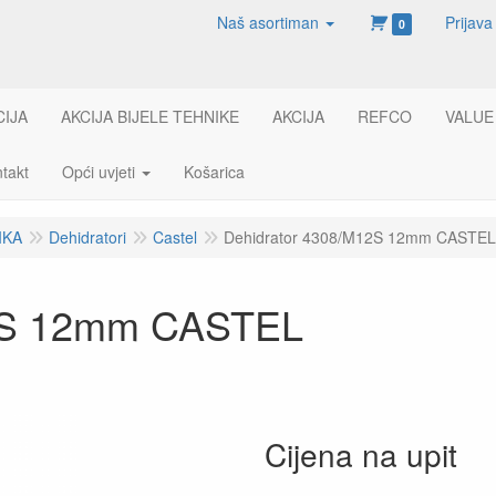
Naš asortiman
Prijava
0
CIJA
AKCIJA BIJELE TEHNIKE
AKCIJA
REFCO
VALUE
takt
Opći uvjeti
Košarica
IKA
Dehidratori
Castel
Dehidrator 4308/M12S 12mm CASTEL
12S 12mm CASTEL
Cijena na upit