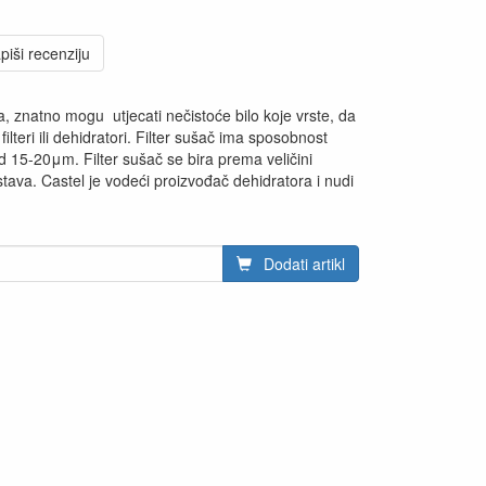
piši recenziju
, znatno mogu utjecati nečistoće bilo koje vrste, da
 filteri ili dehidratori. Filter sušač ima sposobnost
d 15-20μm. Filter sušač se bira prema veličini
stava. Castel je vodeći proizvođač dehidratora i nudi
Dodati artikl