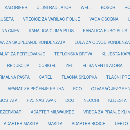
KALORIFER
ULJNI RADIJATOR
WELL
BOSCH
R
RUSETA
VREĆICE ZA VARILAC FOLIJE
VAGA OSOBNA
LNA CIJEV
KANALICA CLIMA PLUS
KANALICA EURO PLUS
VA ZA SKUPLJANJE KONDENZATA
LULA ZA ODVOD KONDENZA
ALAT ZA PERTLOVANJE
TEFLONSKA BRTVA
KLIJEŠTA KAP
REDUKCIJA
CUBIGEL
ZEL
ELISA VENTILATORA
RMALNA PASTA
CAREL
TLAČNA SKLOPKA
TLAČNI PR
APARAT ZA PEČENJE KRUHA
ECO
OTVARAČ JEZGRE 
SOSTATA
PVC NASTAVAK
DCG
NECCHI
KLIJEŠTA
EZERVOAR
ADAPTER MILWAUKEE
VREĆA ZA PRANJE KLI
ADAPTER MAKITA
MAKITA
ADAPTER BOSCH
LEETO