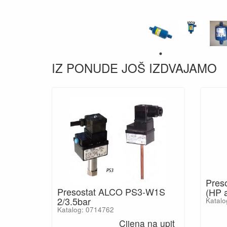
IZ PONUDE JOŠ IZDVAJAMO
Pres
Presostat ALCO PS3-W1S
(HP 
2/3.5bar
Katalo
Katalog: 0714762
Cijena na upit