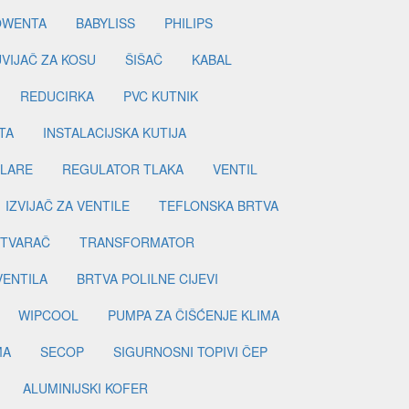
OWENTA
BABYLISS
PHILIPS
UVIJAČ ZA KOSU
ŠIŠAČ
KABAL
REDUCIRKA
PVC KUTNIK
TA
INSTALACIJSKA KUTIJA
ILARE
REGULATOR TLAKA
VENTIL
IZVIJAČ ZA VENTILE
TEFLONSKA BRTVA
ETVARAČ
TRANSFORMATOR
VENTILA
BRTVA POLILNE CIJEVI
WIPCOOL
PUMPA ZA ČIŠĆENJE KLIMA
MA
SECOP
SIGURNOSNI TOPIVI ČEP
ALUMINIJSKI KOFER