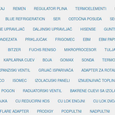
ŽAJ
REMEN
REGULATOR PLINA
TERMOELEMENTI
BLUE REFRIGERATION
SER
ODTOČNA POSUDA
SE
INE UPRAVLJAČ
DALJINSKI UPRAVLJAČ
HISENSE
GUNT
ONDEZATA
PRIKLJUČAK
FRIGOMEC
EBM
EBM PAP
BITZER
FUCHS RENISO
MIKROPROCESOR
TULJ
KAPILARNA CIJEV
BOJA
GOMAX
SONDA
TERMO
PANZISKI VENTIL
GRIJAČ ISPARIVAČA
ADAPTER ZA ROTA
CO
ISOMEC
IZOLACIJSKI PANELI
IZMJENJIVAČ TOPLIN
I POGON
RADIJATORSKI VENTIL
BAKRENE CIJEVI SA IZO
OJKA
CU REDUCIRNI KOS
CU LOK ENOJNI
CU LOK DVO
FLARE ADAPTER
PRODIGY
PODPULTNI
NADPULTNI