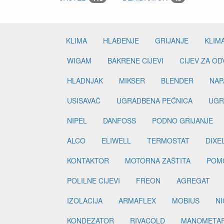
KLIMA
HLAĐENJE
GRIJANJE
KLIM
WIGAM
BAKRENE CIJEVI
CIJEV ZA O
HLADNJAK
MIKSER
BLENDER
NAP
USISAVAČ
UGRADBENA PEĆNICA
UGR
NIPEL
DANFOSS
PODNO GRIJANJE
ALCO
ELIWELL
TERMOSTAT
DIXE
KONTAKTOR
MOTORNA ZAŠTITA
POM
POLILNE CIJEVI
FREON
AGREGAT
IZOLACIJA
ARMAFLEX
MOBIUS
N
KONDEZATOR
RIVACOLD
MANOMETA