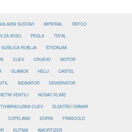
SHLADNI SUSTAVI
IMPERIAL
REFCO
N ZA KOSU
PEGLA
TEFAL
SUŠILICA RUBLJA
ŠTEDNJAK
VA
CIJEV
CRIJEVO
MOTOR
A
GLAMOX
HELIJ
CASTEL
NTIL
INDIKATOR
DEHIDRATOR
ETNI VENTILI
NOSAČ KLIME
TIVIBRACIJSKA CIJEV
ELEKTRO ORMAR
COPELAND
DORIN
FRASCOLD
OR
KUTNIK
AMORTIZER