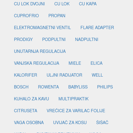
CU LOK DVOJNI
CU LOK
CU KAPA
CUPROFRIO
PROPAN
ELEKTROMAGNETNI VENTIL
FLARE ADAPTER
PRODIGY
PODPULTNI
NADPULTNI
UNUTARNJA REGULACIJA
VANJSKA REGULACIJA
MIELE
ELICA
KALORIFER
ULJNI RADIJATOR
WELL
BOSCH
ROWENTA
BABYLISS
PHILIPS
KUHALO ZA KAVU
MULTIPRAKTIK
CITRUSETA
VREĆICE ZA VARILAC FOLIJE
VAGA OSOBNA
UVIJAČ ZA KOSU
ŠIŠAČ