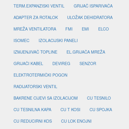
TERM.EXPANZISKI VENTIL
GRIJAČ ISPARIVAČA
ADAPTER ZA ROTALOK
ULOŽAK DEHIDRATORA
MREŽA VENTILATORA
FMI
EMI
ELCO
ISOMEC
IZOLACIJSKI PANELI
IZMJENJIVAČ TOPLINE
EL.GRIJAČA MREŽA
GRIJAČI KABEL
DEVIREG
SENZOR
ELEKTROTERMIČKI POGON
RADIJATORSKI VENTIL
BAKRENE CIJEVI SA IZOLACIJOM
CU TESNILO
CU TESNILNA KAPA
CU T KOSI
CU SPOJKA
CU REDUCIRNI KOS
CU LOK ENOJNI