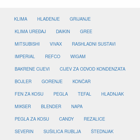
KLIMA
HLAĐENJE
GRIJANJE
KLIMA UREĐAJ
DAIKIN
GREE
MITSUBISHI
VIVAX
RASHLADNI SUSTAVI
IMPERIAL
REFCO
WIGAM
BAKRENE CIJEVI
CIJEV ZA ODVOD KONDENZATA
BOJLER
GORENJE
KONČAR
FEN ZA KOSU
PEGLA
TEFAL
HLADNJAK
MIKSER
BLENDER
NAPA
PEGLA ZA KOSU
CANDY
REZALICE
SEVERIN
SUŠILICA RUBLJA
ŠTEDNJAK