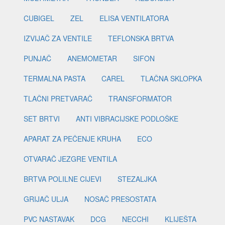
CUBIGEL
ZEL
ELISA VENTILATORA
IZVIJAČ ZA VENTILE
TEFLONSKA BRTVA
PUNJAČ
ANEMOMETAR
SIFON
TERMALNA PASTA
CAREL
TLAČNA SKLOPKA
TLAČNI PRETVARAČ
TRANSFORMATOR
SET BRTVI
ANTI VIBRACIJSKE PODLOŠKE
APARAT ZA PEČENJE KRUHA
ECO
OTVARAČ JEZGRE VENTILA
BRTVA POLILNE CIJEVI
STEZALJKA
GRIJAČ ULJA
NOSAČ PRESOSTATA
PVC NASTAVAK
DCG
NECCHI
KLIJEŠTA