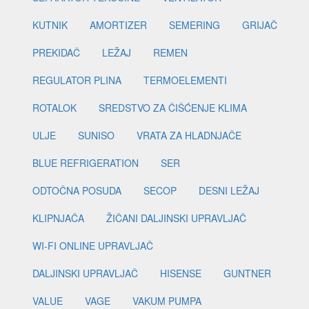
KUTNIK
AMORTIZER
SEMERING
GRIJAČ
PREKIDAČ
LEŽAJ
REMEN
REGULATOR PLINA
TERMOELEMENTI
ROTALOK
SREDSTVO ZA ČIŠĆENJE KLIMA
ULJE
SUNISO
VRATA ZA HLADNJAČE
BLUE REFRIGERATION
SER
ODTOČNA POSUDA
SECOP
DESNI LEŽAJ
KLIPNJAČA
ŽIČANI DALJINSKI UPRAVLJAČ
WI-FI ONLINE UPRAVLJAČ
DALJINSKI UPRAVLJAČ
HISENSE
GUNTNER
VALUE
VAGE
VAKUM PUMPA