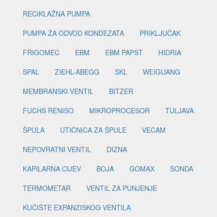
RECIKLAŽNA PUMPA
PUMPA ZA ODVOD KONDEZATA
PRIKLJUČAK
FRIGOMEC
EBM
EBM PAPST
HIDRIA
SPAL
ZIEHL-ABEGG
SKL
WEIGUANG
MEMBRANSKI VENTIL
BITZER
FUCHS RENISO
MIKROPROCESOR
TULJAVA
ŠPULA
UTIČNICA ZA ŠPULE
VECAM
NEPOVRATNI VENTIL
DIZNA
KAPILARNA CIJEV
BOJA
GOMAX
SONDA
TERMOMETAR
VENTIL ZA PUNJENJE
KUĆIŠTE EXPANZISKOG VENTILA