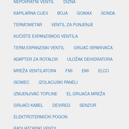
NEPOVRATNI VENTIL
DIZNA
KAPILARNA CIJEV
BOJA
GOMAX
SONDA
TERMOMETAR
VENTIL ZA PUNJENJE
KUĆIŠTE EXPANZISKOG VENTILA
TERM.EXPANZISKI VENTIL
GRIJAČ ISPARIVAČA
ADAPTER ZA ROTALOK
ULOŽAK DEHIDRATORA
MREŽA VENTILATORA
FMI
EMI
ELCO
ISOMEC
IZOLACIJSKI PANELI
IZMJENJIVAČ TOPLINE
EL.GRIJAČA MREŽA
GRIJAČI KABEL
DEVIREG
SENZOR
ELEKTROTERMIČKI POGON
RADIJATORSKI VENTIL