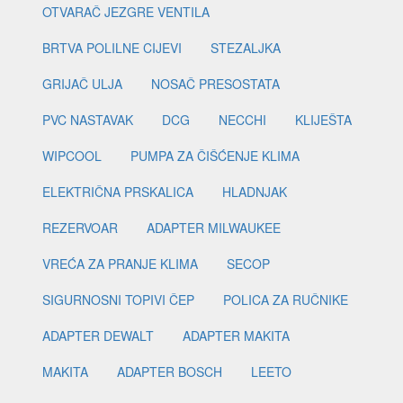
OTVARAČ JEZGRE VENTILA
BRTVA POLILNE CIJEVI
STEZALJKA
GRIJAČ ULJA
NOSAČ PRESOSTATA
PVC NASTAVAK
DCG
NECCHI
KLIJEŠTA
WIPCOOL
PUMPA ZA ČIŠĆENJE KLIMA
ELEKTRIČNA PRSKALICA
HLADNJAK
REZERVOAR
ADAPTER MILWAUKEE
VREĆA ZA PRANJE KLIMA
SECOP
SIGURNOSNI TOPIVI ČEP
POLICA ZA RUČNIKE
ADAPTER DEWALT
ADAPTER MAKITA
MAKITA
ADAPTER BOSCH
LEETO