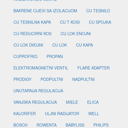
BAKRENE CIJEVI SA IZOLACIJOM
CU TESNILO
CU TESNILNA KAPA
CU T KOSI
CU SPOJKA
CU REDUCIRNI KOS
CU LOK ENOJNI
CU LOK DVOJNI
CU LOK
CU KAPA
CUPROFRIO
PROPAN
ELEKTROMAGNETNI VENTIL
FLARE ADAPTER
PRODIGY
PODPULTNI
NADPULTNI
UNUTARNJA REGULACIJA
VANJSKA REGULACIJA
MIELE
ELICA
KALORIFER
ULJNI RADIJATOR
WELL
BOSCH
ROWENTA
BABYLISS
PHILIPS