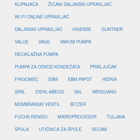
KLIPNJAČA
ŽIČANI DALJINSKI UPRAVLJAČ
WI-FI ONLINE UPRAVLJAČ
DALJINSKI UPRAVLJAČ
HISENSE
GUNTNER
VALUE
VAGE
VAKUM PUMPA
RECIKLAŽNA PUMPA
PUMPA ZA ODVOD KONDEZATA
PRIKLJUČAK
FRIGOMEC
EBM
EBM PAPST
HIDRIA
SPAL
ZIEHL-ABEGG
SKL
WEIGUANG
MEMBRANSKI VENTIL
BITZER
FUCHS RENISO
MIKROPROCESOR
TULJAVA
ŠPULA
UTIČNICA ZA ŠPULE
VECAM