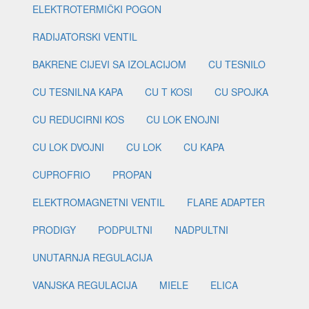
ELEKTROTERMIČKI POGON
RADIJATORSKI VENTIL
BAKRENE CIJEVI SA IZOLACIJOM
CU TESNILO
CU TESNILNA KAPA
CU T KOSI
CU SPOJKA
CU REDUCIRNI KOS
CU LOK ENOJNI
CU LOK DVOJNI
CU LOK
CU KAPA
CUPROFRIO
PROPAN
ELEKTROMAGNETNI VENTIL
FLARE ADAPTER
PRODIGY
PODPULTNI
NADPULTNI
UNUTARNJA REGULACIJA
VANJSKA REGULACIJA
MIELE
ELICA