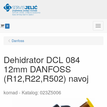
Menu
0
Danfoss
Dehidrator DCL 084
12mm DANFOSS
(R12,R22,R502) navoj
komad
Katalog: 023Z5006