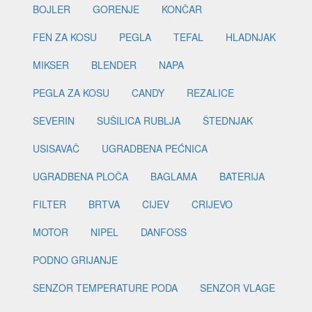
BOJLER
GORENJE
KONČAR
FEN ZA KOSU
PEGLA
TEFAL
HLADNJAK
MIKSER
BLENDER
NAPA
PEGLA ZA KOSU
CANDY
REZALICE
SEVERIN
SUŠILICA RUBLJA
ŠTEDNJAK
USISAVAČ
UGRADBENA PEĆNICA
UGRADBENA PLOČA
BAGLAMA
BATERIJA
FILTER
BRTVA
CIJEV
CRIJEVO
MOTOR
NIPEL
DANFOSS
PODNO GRIJANJE
SENZOR TEMPERATURE PODA
SENZOR VLAGE