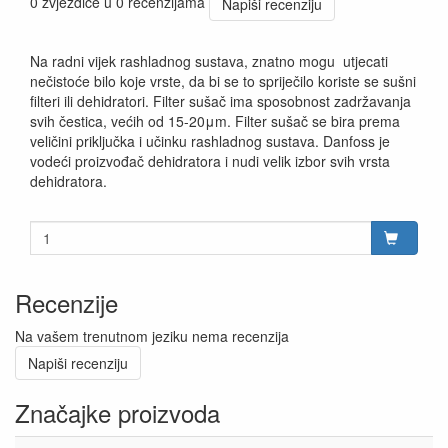
0 zvjezdice u 0 recenzijama
Napiši recenziju
Na radni vijek rashladnog sustava, znatno mogu utjecati
nečistoće bilo koje vrste, da bi se to spriječilo koriste se sušni
filteri ili dehidratori. Filter sušač ima sposobnost zadržavanja
svih čestica, većih od 15-20μm. Filter sušač se bira prema
veličini priključka i učinku rashladnog sustava. Danfoss je
vodeći proizvođač dehidratora i nudi velik izbor svih vrsta
dehidratora.
Recenzije
Na vašem trenutnom jeziku nema recenzija
Napiši recenziju
Značajke proizvoda