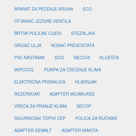
APARAT ZA PEČENJE KRUHA
ECO
OTVARAČ JEZGRE VENTILA
BRTVA POLILNE CIJEVI
STEZALJKA
GRIJAČ ULJA
NOSAČ PRESOSTATA
PVC NASTAVAK
DCG
NECCHI
KLIJEŠTA
WIPCOOL
PUMPA ZA ČIŠĆENJE KLIMA
ELEKTRIČNA PRSKALICA
HLADNJAK
REZERVOAR
ADAPTER MILWAUKEE
VREĆA ZA PRANJE KLIMA
SECOP
SIGURNOSNI TOPIVI ČEP
POLICA ZA RUČNIKE
ADAPTER DEWALT
ADAPTER MAKITA