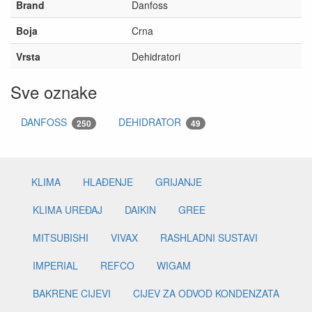
Brand
Danfoss
Boja
Crna
Vrsta
Dehidratori
Sve oznake
DANFOSS
DEHIDRATOR
250
49
KLIMA
HLAĐENJE
GRIJANJE
KLIMA UREĐAJ
DAIKIN
GREE
MITSUBISHI
VIVAX
RASHLADNI SUSTAVI
IMPERIAL
REFCO
WIGAM
BAKRENE CIJEVI
CIJEV ZA ODVOD KONDENZATA