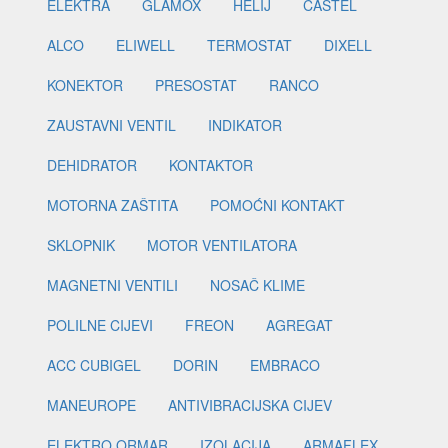
ELEKTRA
GLAMOX
HELIJ
CASTEL
ALCO
ELIWELL
TERMOSTAT
DIXELL
KONEKTOR
PRESOSTAT
RANCO
ZAUSTAVNI VENTIL
INDIKATOR
DEHIDRATOR
KONTAKTOR
MOTORNA ZAŠTITA
POMOĆNI KONTAKT
SKLOPNIK
MOTOR VENTILATORA
MAGNETNI VENTILI
NOSAČ KLIME
POLILNE CIJEVI
FREON
AGREGAT
ACC CUBIGEL
DORIN
EMBRACO
MANEUROPE
ANTIVIBRACIJSKA CIJEV
ELEKTRO ORMAR
IZOLACIJA
ARMAFLEX