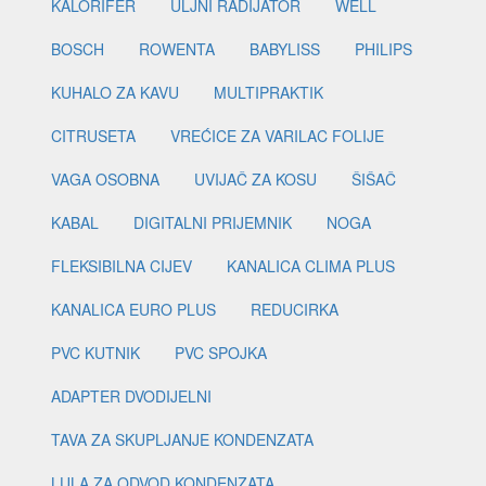
KALORIFER
ULJNI RADIJATOR
WELL
BOSCH
ROWENTA
BABYLISS
PHILIPS
KUHALO ZA KAVU
MULTIPRAKTIK
CITRUSETA
VREĆICE ZA VARILAC FOLIJE
VAGA OSOBNA
UVIJAČ ZA KOSU
ŠIŠAČ
KABAL
DIGITALNI PRIJEMNIK
NOGA
FLEKSIBILNA CIJEV
KANALICA CLIMA PLUS
KANALICA EURO PLUS
REDUCIRKA
PVC KUTNIK
PVC SPOJKA
ADAPTER DVODIJELNI
TAVA ZA SKUPLJANJE KONDENZATA
LULA ZA ODVOD KONDENZATA