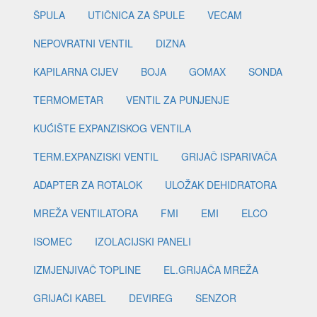
ŠPULA
UTIČNICA ZA ŠPULE
VECAM
NEPOVRATNI VENTIL
DIZNA
KAPILARNA CIJEV
BOJA
GOMAX
SONDA
TERMOMETAR
VENTIL ZA PUNJENJE
KUĆIŠTE EXPANZISKOG VENTILA
TERM.EXPANZISKI VENTIL
GRIJAČ ISPARIVAČA
ADAPTER ZA ROTALOK
ULOŽAK DEHIDRATORA
MREŽA VENTILATORA
FMI
EMI
ELCO
ISOMEC
IZOLACIJSKI PANELI
IZMJENJIVAČ TOPLINE
EL.GRIJAČA MREŽA
GRIJAČI KABEL
DEVIREG
SENZOR