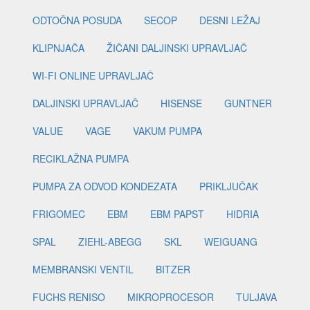
ODTOČNA POSUDA
SECOP
DESNI LEŽAJ
KLIPNJAČA
ŽIČANI DALJINSKI UPRAVLJAČ
WI-FI ONLINE UPRAVLJAČ
DALJINSKI UPRAVLJAČ
HISENSE
GUNTNER
VALUE
VAGE
VAKUM PUMPA
RECIKLAŽNA PUMPA
PUMPA ZA ODVOD KONDEZATA
PRIKLJUČAK
FRIGOMEC
EBM
EBM PAPST
HIDRIA
SPAL
ZIEHL-ABEGG
SKL
WEIGUANG
MEMBRANSKI VENTIL
BITZER
FUCHS RENISO
MIKROPROCESOR
TULJAVA