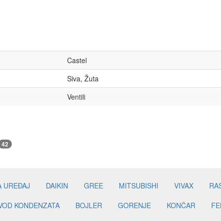
Castel
Siva, Žuta
Ventili
42
A UREĐAJ
DAIKIN
GREE
MITSUBISHI
VIVAX
RA
DVOD KONDENZATA
BOJLER
GORENJE
KONČAR
FE