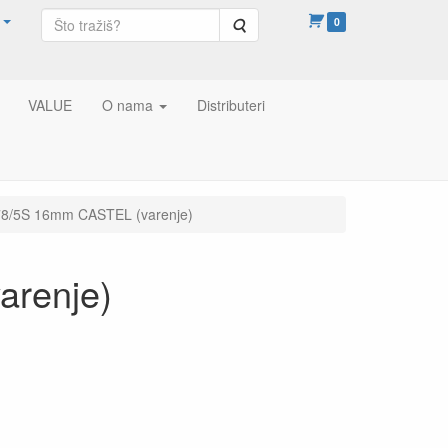
Pretraga
0
VALUE
O nama
Distributeri
078/5S 16mm CASTEL (varenje)
arenje)