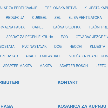
ALAT ZA PERTLOVANJE
TEFLONSKA BRTVA
KLIJEŠTA KAP
REDUKCIJA
CUBIGEL
ZEL
ELISA VENTILATORA
RMALNA PASTA
CAREL
TLAČNA SKLOPKA
TLAČNI PR
APARAT ZA PEČENJE KRUHA
ECO
OTVARAČ JEZGRE 
SOSTATA
PVC NASTAVAK
DCG
NECCHI
KLIJEŠTA
EZERVOAR
ADAPTER MILWAUKEE
VREĆA ZA PRANJE KLI
ADAPTER MAKITA
MAKITA
ADAPTER BOSCH
LEETO
RIBUTERI
KONTAKT
TRAGA
KOŠARICA ZA KUPNJU