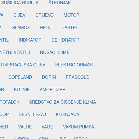
SUŠILICA RUBLJA
ŠTEDNJAK
VA
CIJEV
CRIJEVO
MOTOR
A
GLAMOX
HELIJ
CASTEL
NTIL
INDIKATOR
DEHIDRATOR
ETNI VENTILI
NOSAČ KLIME
TIVIBRACIJSKA CIJEV
ELEKTRO ORMAR
COPELAND
DORIN
FRASCOLD
OR
KUTNIK
AMORTIZER
ROTALOK
SREDSTVO ZA ČIŠĆENJE KLIMA
COP
DESNI LEŽAJ
KLIPNJAČA
NER
VALUE
VAGE
VAKUM PUMPA