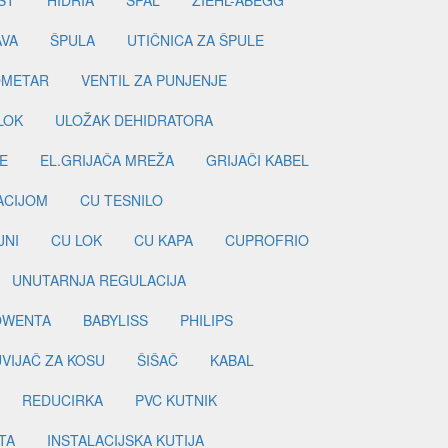
ST
HIDRIA
SPAL
ZIEHL-ABEGG
AVA
ŠPULA
UTIČNICA ZA ŠPULE
METAR
VENTIL ZA PUNJENJE
LOK
ULOŽAK DEHIDRATORA
E
EL.GRIJAČA MREŽA
GRIJAČI KABEL
LACIJOM
CU TESNILO
JNI
CU LOK
CU KAPA
CUPROFRIO
UNUTARNJA REGULACIJA
OWENTA
BABYLISS
PHILIPS
UVIJAČ ZA KOSU
ŠIŠAČ
KABAL
REDUCIRKA
PVC KUTNIK
TA
INSTALACIJSKA KUTIJA