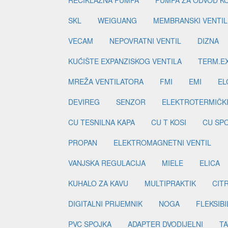
RECIKLAŽNA PUMPA
PUMPA ZA ODVOD K
SKL
WEIGUANG
MEMBRANSKI VENTIL
VECAM
NEPOVRATNI VENTIL
DIZNA
KUĆIŠTE EXPANZISKOG VENTILA
TERM.EX
MREŽA VENTILATORA
FMI
EMI
EL
DEVIREG
SENZOR
ELEKTROTERMIČK
CU TESNILNA KAPA
CU T KOSI
CU SP
PROPAN
ELEKTROMAGNETNI VENTIL
VANJSKA REGULACIJA
MIELE
ELICA
KUHALO ZA KAVU
MULTIPRAKTIK
CIT
DIGITALNI PRIJEMNIK
NOGA
FLEKSIBI
PVC SPOJKA
ADAPTER DVODIJELNI
TA