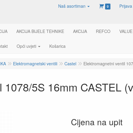
Naš asortiman
Prijava
0
CIJA
AKCIJA BIJELE TEHNIKE
AKCIJA
REFCO
VALUE
takt
Opći uvjeti
Košarica
IKA
Elektromagnetski ventili
Castel
Elektromagnetni ventil 1
til 1078/5S 16mm CASTEL (v
Cijena na upit