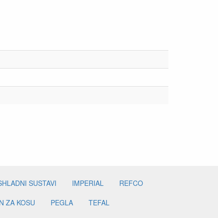
SHLADNI SUSTAVI
IMPERIAL
REFCO
N ZA KOSU
PEGLA
TEFAL