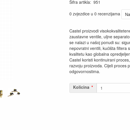
Šifra artikla
:
951
0 zvjezdice u 0 recenzijama
Na
Castel proizvodi visokokvaliteten
zaustavne ventile, uljne separato
se nalazi u našoj ponudi su: sigurn
nepovratni ventili, kućišta filtera
kvalitetu kao globalna opredjelje
Castel koristi kontinuirani proces,
razvoju proizvoda. Cijeli proces 
odgovornostima.
Kolicina