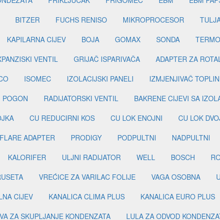
ONDEZATA
PRIKLJUČAK
FRIGOMEC
EBM
EBM PAP
BITZER
FUCHS RENISO
MIKROPROCESOR
TULJ
KAPILARNA CIJEV
BOJA
GOMAX
SONDA
TERMO
PANZISKI VENTIL
GRIJAČ ISPARIVAČA
ADAPTER ZA ROTA
CO
ISOMEC
IZOLACIJSKI PANELI
IZMJENJIVAČ TOPLIN
I POGON
RADIJATORSKI VENTIL
BAKRENE CIJEVI SA IZO
OJKA
CU REDUCIRNI KOS
CU LOK ENOJNI
CU LOK DVO
FLARE ADAPTER
PRODIGY
PODPULTNI
NADPULTNI
KALORIFER
ULJNI RADIJATOR
WELL
BOSCH
R
RUSETA
VREĆICE ZA VARILAC FOLIJE
VAGA OSOBNA
LNA CIJEV
KANALICA CLIMA PLUS
KANALICA EURO PLUS
VA ZA SKUPLJANJE KONDENZATA
LULA ZA ODVOD KONDENZA