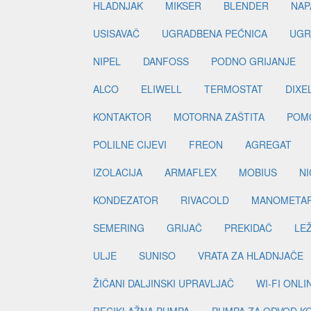
HLADNJAK
MIKSER
BLENDER
NAP
USISAVAČ
UGRADBENA PEĆNICA
UGR
NIPEL
DANFOSS
PODNO GRIJANJE
ALCO
ELIWELL
TERMOSTAT
DIXE
KONTAKTOR
MOTORNA ZAŠTITA
POM
POLILNE CIJEVI
FREON
AGREGAT
IZOLACIJA
ARMAFLEX
MOBIUS
N
KONDEZATOR
RIVACOLD
MANOMETA
SEMERING
GRIJAČ
PREKIDAČ
LE
ULJE
SUNISO
VRATA ZA HLADNJAČE
ŽIČANI DALJINSKI UPRAVLJAČ
WI-FI ONL