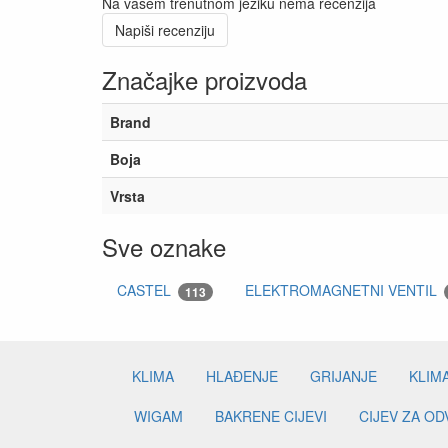
Na vašem trenutnom jeziku nema recenzija
Napiši recenziju
Značajke proizvoda
Brand
Boja
Vrsta
Sve oznake
CASTEL
ELEKTROMAGNETNI VENTIL
113
KLIMA
HLAĐENJE
GRIJANJE
KLIM
WIGAM
BAKRENE CIJEVI
CIJEV ZA O