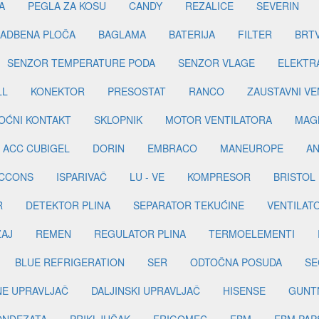
A
PEGLA ZA KOSU
CANDY
REZALICE
SEVERIN
ADBENA PLOČA
BAGLAMA
BATERIJA
FILTER
BRT
SENZOR TEMPERATURE PODA
SENZOR VLAGE
ELEKTR
LL
KONEKTOR
PRESOSTAT
RANCO
ZAUSTAVNI VE
OĆNI KONTAKT
SKLOPNIK
MOTOR VENTILATORA
MAGN
ACC CUBIGEL
DORIN
EMBRACO
MANEUROPE
AN
ICCONS
ISPARIVAČ
LU - VE
KOMPRESOR
BRISTOL
R
DETEKTOR PLINA
SEPARATOR TEKUĆINE
VENTILAT
ŽAJ
REMEN
REGULATOR PLINA
TERMOELEMENTI
BLUE REFRIGERATION
SER
ODTOČNA POSUDA
SE
INE UPRAVLJAČ
DALJINSKI UPRAVLJAČ
HISENSE
GUNT