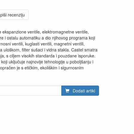
piši recenziju
e ekspanzione ventile, elektromagnetne ventile,
re i ostalu automatiku a dio njihovog programa koji
osni ventili, kuglasti ventili, magnetni ventili,
 sa uloškom, filter sušaci i vidna stakla. Castel smatra
nja, s ciljem visokih standarda i pouzdane isporuke.
 koji uključuje najnovije tehnologije u poboljšanju i
popračen je s etičkim, ekoliškim i sigurnosnim
Dodati artikl