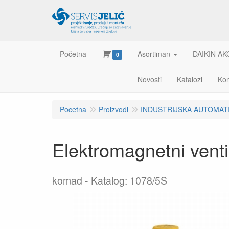
Početna
Asortiman
DAIKIN AK
0
Novosti
Katalozi
Kon
Pocetna
Proizvodi
INDUSTRIJSKA AUTOMAT
Elektromagnetni ven
komad
Katalog: 1078/5S