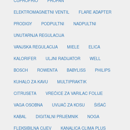
CUPROFRIO
PROPAN
ELEKTROMAGNETNI VENTIL
FLARE ADAPTER
PRODIGY
PODPULTNI
NADPULTNI
UNUTARNJA REGULACIJA
VANJSKA REGULACIJA
MIELE
ELICA
KALORIFER
ULJNI RADIJATOR
WELL
BOSCH
ROWENTA
BABYLISS
PHILIPS
KUHALO ZA KAVU
MULTIPRAKTIK
CITRUSETA
VREĆICE ZA VARILAC FOLIJE
VAGA OSOBNA
UVIJAČ ZA KOSU
ŠIŠAČ
KABAL
DIGITALNI PRIJEMNIK
NOGA
FLEKSIBILNA CIJEV
KANALICA CLIMA PLUS