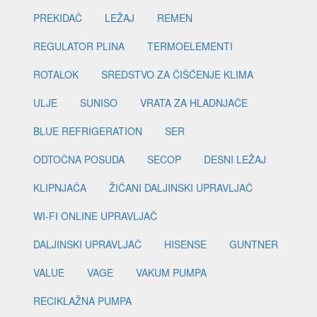
PREKIDAČ
LEŽAJ
REMEN
REGULATOR PLINA
TERMOELEMENTI
ROTALOK
SREDSTVO ZA ČIŠĆENJE KLIMA
ULJE
SUNISO
VRATA ZA HLADNJAČE
BLUE REFRIGERATION
SER
ODTOČNA POSUDA
SECOP
DESNI LEŽAJ
KLIPNJAČA
ŽIČANI DALJINSKI UPRAVLJAČ
WI-FI ONLINE UPRAVLJAČ
DALJINSKI UPRAVLJAČ
HISENSE
GUNTNER
VALUE
VAGE
VAKUM PUMPA
RECIKLAŽNA PUMPA