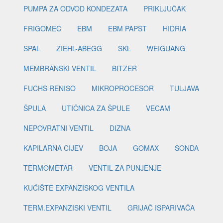
PUMPA ZA ODVOD KONDEZATA
PRIKLJUČAK
FRIGOMEC
EBM
EBM PAPST
HIDRIA
SPAL
ZIEHL-ABEGG
SKL
WEIGUANG
MEMBRANSKI VENTIL
BITZER
FUCHS RENISO
MIKROPROCESOR
TULJAVA
ŠPULA
UTIČNICA ZA ŠPULE
VECAM
NEPOVRATNI VENTIL
DIZNA
KAPILARNA CIJEV
BOJA
GOMAX
SONDA
TERMOMETAR
VENTIL ZA PUNJENJE
KUĆIŠTE EXPANZISKOG VENTILA
TERM.EXPANZISKI VENTIL
GRIJAČ ISPARIVAČA