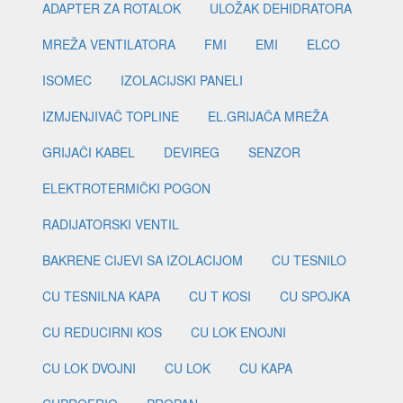
ADAPTER ZA ROTALOK
ULOŽAK DEHIDRATORA
MREŽA VENTILATORA
FMI
EMI
ELCO
ISOMEC
IZOLACIJSKI PANELI
IZMJENJIVAČ TOPLINE
EL.GRIJAČA MREŽA
GRIJAČI KABEL
DEVIREG
SENZOR
ELEKTROTERMIČKI POGON
RADIJATORSKI VENTIL
BAKRENE CIJEVI SA IZOLACIJOM
CU TESNILO
CU TESNILNA KAPA
CU T KOSI
CU SPOJKA
CU REDUCIRNI KOS
CU LOK ENOJNI
CU LOK DVOJNI
CU LOK
CU KAPA