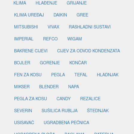
KLIMA
HLAĐENJE
GRIJANJE
KLIMA UREĐAJ
DAIKIN
GREE
MITSUBISHI
VIVAX
RASHLADNI SUSTAVI
IMPERIAL
REFCO
WIGAM
BAKRENE CIJEVI
CIJEV ZA ODVOD KONDENZATA
BOJLER
GORENJE
KONČAR
FEN ZA KOSU
PEGLA
TEFAL
HLADNJAK
MIKSER
BLENDER
NAPA
PEGLA ZA KOSU
CANDY
REZALICE
SEVERIN
SUŠILICA RUBLJA
ŠTEDNJAK
USISAVAČ
UGRADBENA PEĆNICA