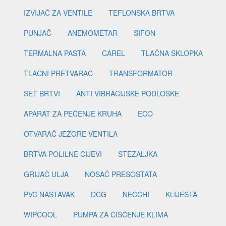
IZVIJAČ ZA VENTILE
TEFLONSKA BRTVA
PUNJAČ
ANEMOMETAR
SIFON
TERMALNA PASTA
CAREL
TLAČNA SKLOPKA
TLAČNI PRETVARAČ
TRANSFORMATOR
SET BRTVI
ANTI VIBRACIJSKE PODLOŠKE
APARAT ZA PEČENJE KRUHA
ECO
OTVARAČ JEZGRE VENTILA
BRTVA POLILNE CIJEVI
STEZALJKA
GRIJAČ ULJA
NOSAČ PRESOSTATA
PVC NASTAVAK
DCG
NECCHI
KLIJEŠTA
WIPCOOL
PUMPA ZA ČIŠĆENJE KLIMA