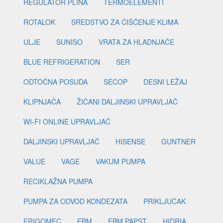
REGULATOR PLINA
TERMOELEMENTI
ROTALOK
SREDSTVO ZA ČIŠĆENJE KLIMA
ULJE
SUNISO
VRATA ZA HLADNJAČE
BLUE REFRIGERATION
SER
ODTOČNA POSUDA
SECOP
DESNI LEŽAJ
KLIPNJAČA
ŽIČANI DALJINSKI UPRAVLJAČ
WI-FI ONLINE UPRAVLJAČ
DALJINSKI UPRAVLJAČ
HISENSE
GUNTNER
VALUE
VAGE
VAKUM PUMPA
RECIKLAŽNA PUMPA
PUMPA ZA ODVOD KONDEZATA
PRIKLJUČAK
FRIGOMEC
EBM
EBM PAPST
HIDRIA