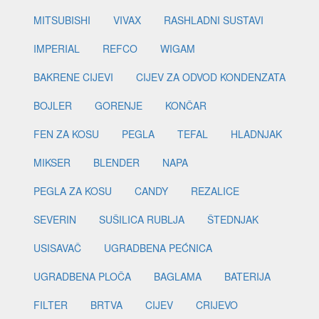
MITSUBISHI
VIVAX
RASHLADNI SUSTAVI
IMPERIAL
REFCO
WIGAM
BAKRENE CIJEVI
CIJEV ZA ODVOD KONDENZATA
BOJLER
GORENJE
KONČAR
FEN ZA KOSU
PEGLA
TEFAL
HLADNJAK
MIKSER
BLENDER
NAPA
PEGLA ZA KOSU
CANDY
REZALICE
SEVERIN
SUŠILICA RUBLJA
ŠTEDNJAK
USISAVAČ
UGRADBENA PEĆNICA
UGRADBENA PLOČA
BAGLAMA
BATERIJA
FILTER
BRTVA
CIJEV
CRIJEVO