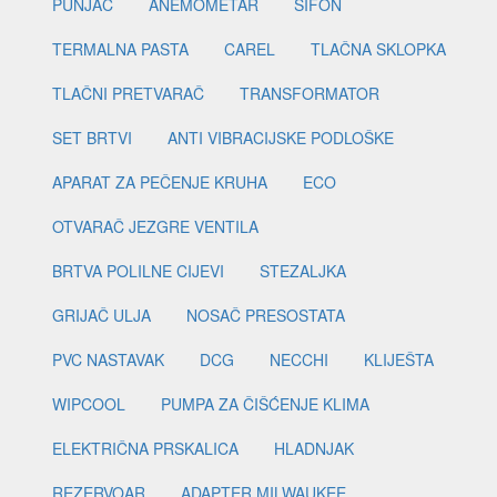
PUNJAČ
ANEMOMETAR
SIFON
TERMALNA PASTA
CAREL
TLAČNA SKLOPKA
TLAČNI PRETVARAČ
TRANSFORMATOR
SET BRTVI
ANTI VIBRACIJSKE PODLOŠKE
APARAT ZA PEČENJE KRUHA
ECO
OTVARAČ JEZGRE VENTILA
BRTVA POLILNE CIJEVI
STEZALJKA
GRIJAČ ULJA
NOSAČ PRESOSTATA
PVC NASTAVAK
DCG
NECCHI
KLIJEŠTA
WIPCOOL
PUMPA ZA ČIŠĆENJE KLIMA
ELEKTRIČNA PRSKALICA
HLADNJAK
REZERVOAR
ADAPTER MILWAUKEE