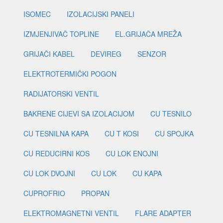
ISOMEC
IZOLACIJSKI PANELI
IZMJENJIVAČ TOPLINE
EL.GRIJAČA MREŽA
GRIJAČI KABEL
DEVIREG
SENZOR
ELEKTROTERMIČKI POGON
RADIJATORSKI VENTIL
BAKRENE CIJEVI SA IZOLACIJOM
CU TESNILO
CU TESNILNA KAPA
CU T KOSI
CU SPOJKA
CU REDUCIRNI KOS
CU LOK ENOJNI
CU LOK DVOJNI
CU LOK
CU KAPA
CUPROFRIO
PROPAN
ELEKTROMAGNETNI VENTIL
FLARE ADAPTER