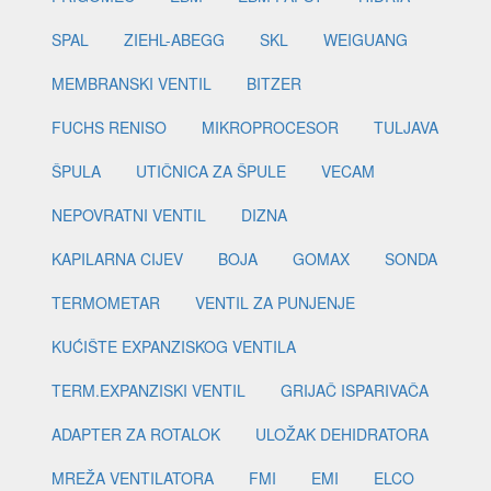
SPAL
ZIEHL-ABEGG
SKL
WEIGUANG
MEMBRANSKI VENTIL
BITZER
FUCHS RENISO
MIKROPROCESOR
TULJAVA
ŠPULA
UTIČNICA ZA ŠPULE
VECAM
NEPOVRATNI VENTIL
DIZNA
KAPILARNA CIJEV
BOJA
GOMAX
SONDA
TERMOMETAR
VENTIL ZA PUNJENJE
KUĆIŠTE EXPANZISKOG VENTILA
TERM.EXPANZISKI VENTIL
GRIJAČ ISPARIVAČA
ADAPTER ZA ROTALOK
ULOŽAK DEHIDRATORA
MREŽA VENTILATORA
FMI
EMI
ELCO