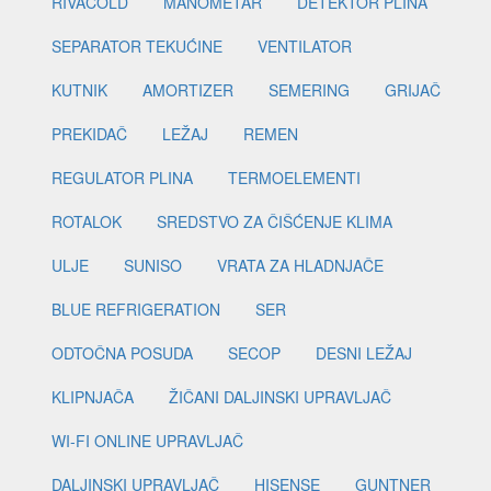
RIVACOLD
MANOMETAR
DETEKTOR PLINA
SEPARATOR TEKUĆINE
VENTILATOR
KUTNIK
AMORTIZER
SEMERING
GRIJAČ
PREKIDAČ
LEŽAJ
REMEN
REGULATOR PLINA
TERMOELEMENTI
ROTALOK
SREDSTVO ZA ČIŠĆENJE KLIMA
ULJE
SUNISO
VRATA ZA HLADNJAČE
BLUE REFRIGERATION
SER
ODTOČNA POSUDA
SECOP
DESNI LEŽAJ
KLIPNJAČA
ŽIČANI DALJINSKI UPRAVLJAČ
WI-FI ONLINE UPRAVLJAČ
DALJINSKI UPRAVLJAČ
HISENSE
GUNTNER