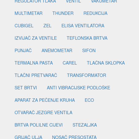
REGULATOR TLAKA
VENTIL
VAKUMETAR
MULTIMETAR
THUNDER
REDUKCIJA
CUBIGEL
ZEL
ELISA VENTILATORA
IZVIJAČ ZA VENTILE
TEFLONSKA BRTVA
PUNJAČ
ANEMOMETAR
SIFON
TERMALNA PASTA
CAREL
TLAČNA SKLOPKA
TLAČNI PRETVARAČ
TRANSFORMATOR
SET BRTVI
ANTI VIBRACIJSKE PODLOŠKE
APARAT ZA PEČENJE KRUHA
ECO
OTVARAČ JEZGRE VENTILA
BRTVA POLILNE CIJEVI
STEZALJKA
GRIJAČ ULJA
NOSAČ PRESOSTATA