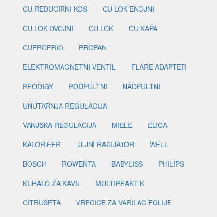
CU REDUCIRNI KOS
CU LOK ENOJNI
CU LOK DVOJNI
CU LOK
CU KAPA
CUPROFRIO
PROPAN
ELEKTROMAGNETNI VENTIL
FLARE ADAPTER
PRODIGY
PODPULTNI
NADPULTNI
UNUTARNJA REGULACIJA
VANJSKA REGULACIJA
MIELE
ELICA
KALORIFER
ULJNI RADIJATOR
WELL
BOSCH
ROWENTA
BABYLISS
PHILIPS
KUHALO ZA KAVU
MULTIPRAKTIK
CITRUSETA
VREĆICE ZA VARILAC FOLIJE