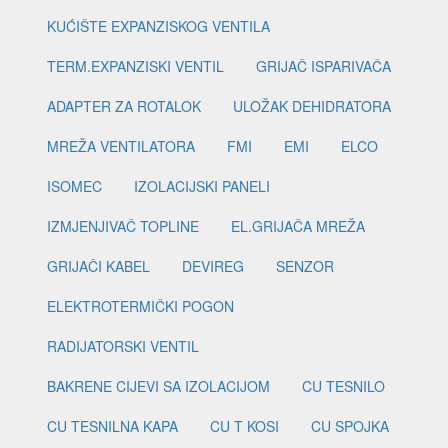
KUĆIŠTE EXPANZISKOG VENTILA
TERM.EXPANZISKI VENTIL
GRIJAČ ISPARIVAČA
ADAPTER ZA ROTALOK
ULOŽAK DEHIDRATORA
MREŽA VENTILATORA
FMI
EMI
ELCO
ISOMEC
IZOLACIJSKI PANELI
IZMJENJIVAČ TOPLINE
EL.GRIJAČA MREŽA
GRIJAČI KABEL
DEVIREG
SENZOR
ELEKTROTERMIČKI POGON
RADIJATORSKI VENTIL
BAKRENE CIJEVI SA IZOLACIJOM
CU TESNILO
CU TESNILNA KAPA
CU T KOSI
CU SPOJKA