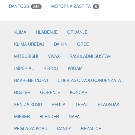
DANFOSS
MOTORNA ZAŠTITA
250
5
KLIMA
HLAĐENJE
GRIJANJE
KLIMA UREĐAJ
DAIKIN
GREE
MITSUBISHI
VIVAX
RASHLADNI SUSTAVI
IMPERIAL
REFCO
WIGAM
BAKRENE CIJEVI
CIJEV ZA ODVOD KONDENZATA
BOJLER
GORENJE
KONČAR
FEN ZA KOSU
PEGLA
TEFAL
HLADNJAK
MIKSER
BLENDER
NAPA
PEGLA ZA KOSU
CANDY
REZALICE