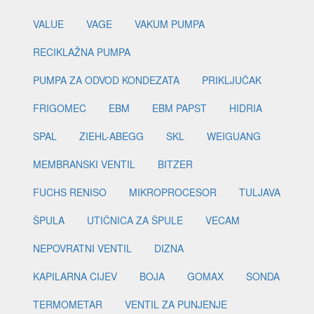
VALUE
VAGE
VAKUM PUMPA
RECIKLAŽNA PUMPA
PUMPA ZA ODVOD KONDEZATA
PRIKLJUČAK
FRIGOMEC
EBM
EBM PAPST
HIDRIA
SPAL
ZIEHL-ABEGG
SKL
WEIGUANG
MEMBRANSKI VENTIL
BITZER
FUCHS RENISO
MIKROPROCESOR
TULJAVA
ŠPULA
UTIČNICA ZA ŠPULE
VECAM
NEPOVRATNI VENTIL
DIZNA
KAPILARNA CIJEV
BOJA
GOMAX
SONDA
TERMOMETAR
VENTIL ZA PUNJENJE