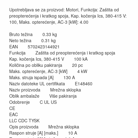
Upotrebljava se za proizvod: Motori, Funkcija: Zaštita od
preopterećenja i kratkog spoja, Kap. kočenja Ics, 380-415 V:
100, Maks. opterećenje, AC-3 [kW]: 4.00
Bruto težina 0.33 kg
Neto težina 0.31 kg
EAN 5702423144921
Funkcija Zaštita od preopterećenja i kratkog spoja
Kap. kočenja Ics, 380-415 V 100 kA
Količina po obliku pakiranja 20 pc
Maks. opterećenje, AC-3 [kW] 4 kW
Maks. struja ispada [A] 130 A
Naziv datoteke UL certifikata E148460
Naziv proizvoda Mrežna sklopka
Oblik ambalaže Više pakiranja
Odobrenje C UL US
CE
EAC
LLC CDC TYSK
Opis proizvoda Mrežna sklopka
Raspon struje [A] [maks.] 10 A