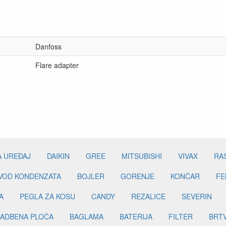
Danfoss
Flare adapter
A UREĐAJ
DAIKIN
GREE
MITSUBISHI
VIVAX
RA
DVOD KONDENZATA
BOJLER
GORENJE
KONČAR
FE
A
PEGLA ZA KOSU
CANDY
REZALICE
SEVERIN
ADBENA PLOČA
BAGLAMA
BATERIJA
FILTER
BRT