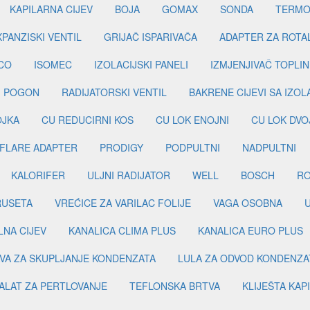
KAPILARNA CIJEV
BOJA
GOMAX
SONDA
TERMO
PANZISKI VENTIL
GRIJAČ ISPARIVAČA
ADAPTER ZA ROTA
CO
ISOMEC
IZOLACIJSKI PANELI
IZMJENJIVAČ TOPLIN
I POGON
RADIJATORSKI VENTIL
BAKRENE CIJEVI SA IZO
OJKA
CU REDUCIRNI KOS
CU LOK ENOJNI
CU LOK DVO
FLARE ADAPTER
PRODIGY
PODPULTNI
NADPULTNI
KALORIFER
ULJNI RADIJATOR
WELL
BOSCH
R
RUSETA
VREĆICE ZA VARILAC FOLIJE
VAGA OSOBNA
LNA CIJEV
KANALICA CLIMA PLUS
KANALICA EURO PLUS
VA ZA SKUPLJANJE KONDENZATA
LULA ZA ODVOD KONDENZA
ALAT ZA PERTLOVANJE
TEFLONSKA BRTVA
KLIJEŠTA KAP