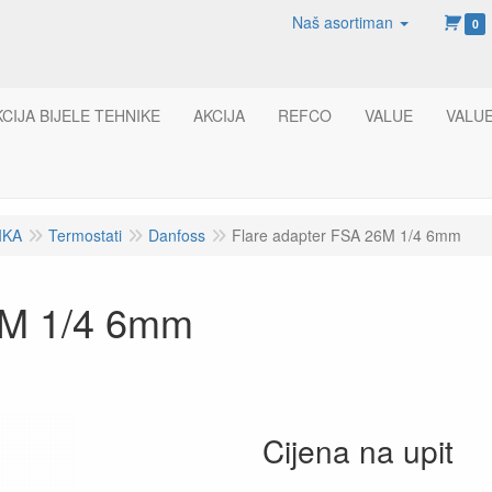
Naš asortiman
0
KCIJA BIJELE TEHNIKE
AKCIJA
REFCO
VALUE
VALU
IKA
Termostati
Danfoss
Flare adapter FSA 26M 1/4 6mm
6M 1/4 6mm
Cijena na upit