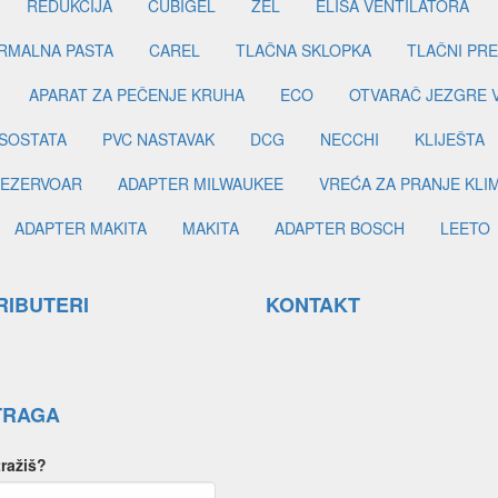
REDUKCIJA
CUBIGEL
ZEL
ELISA VENTILATORA
RMALNA PASTA
CAREL
TLAČNA SKLOPKA
TLAČNI PR
APARAT ZA PEČENJE KRUHA
ECO
OTVARAČ JEZGRE 
SOSTATA
PVC NASTAVAK
DCG
NECCHI
KLIJEŠTA
EZERVOAR
ADAPTER MILWAUKEE
VREĆA ZA PRANJE KLI
ADAPTER MAKITA
MAKITA
ADAPTER BOSCH
LEETO
RIBUTERI
KONTAKT
TRAGA
tražiš?