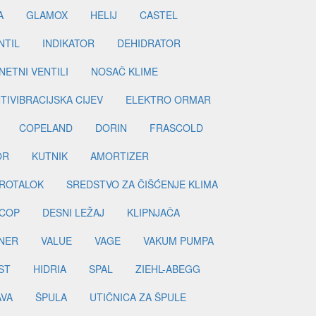
A
GLAMOX
HELIJ
CASTEL
NTIL
INDIKATOR
DEHIDRATOR
ETNI VENTILI
NOSAČ KLIME
TIVIBRACIJSKA CIJEV
ELEKTRO ORMAR
COPELAND
DORIN
FRASCOLD
OR
KUTNIK
AMORTIZER
ROTALOK
SREDSTVO ZA ČIŠĆENJE KLIMA
COP
DESNI LEŽAJ
KLIPNJAČA
NER
VALUE
VAGE
VAKUM PUMPA
ST
HIDRIA
SPAL
ZIEHL-ABEGG
AVA
ŠPULA
UTIČNICA ZA ŠPULE