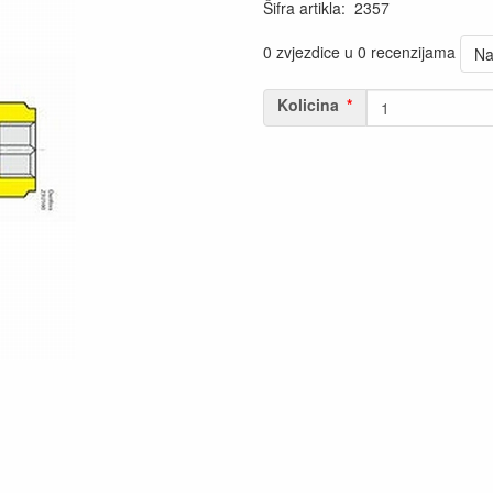
Šifra artikla
:
2357
0 zvjezdice u 0 recenzijama
Na
Kolicina