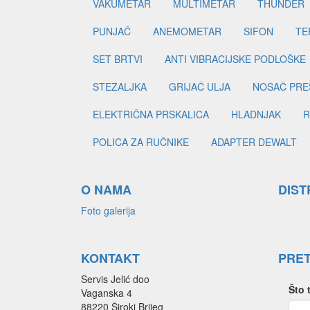
VAKUMETAR
MULTIMETAR
THUNDER
PUNJAČ
ANEMOMETAR
SIFON
TE
SET BRTVI
ANTI VIBRACIJSKE PODLOŠKE
STEZALJKA
GRIJAČ ULJA
NOSAČ PRE
ELEKTRIČNA PRSKALICA
HLADNJAK
R
POLICA ZA RUČNIKE
ADAPTER DEWALT
O NAMA
DIST
Foto galerija
KONTAKT
PRE
Servis Jelić doo
Što 
Vaganska 4
88220 Široki Brijeg