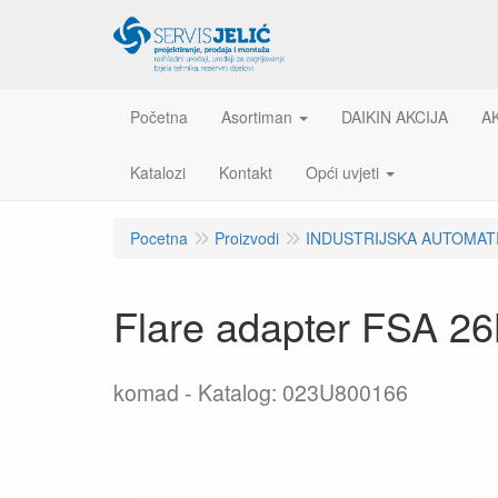
Početna
Asortiman
DAIKIN AKCIJA
A
Katalozi
Kontakt
Opći uvjeti
Pocetna
Proizvodi
INDUSTRIJSKA AUTOMAT
Flare adapter FSA 2
komad
Katalog: 023U800166