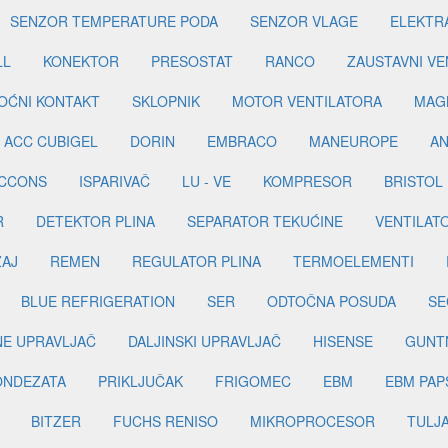
SENZOR TEMPERATURE PODA
SENZOR VLAGE
ELEKTR
LL
KONEKTOR
PRESOSTAT
RANCO
ZAUSTAVNI VE
OĆNI KONTAKT
SKLOPNIK
MOTOR VENTILATORA
MAGN
ACC CUBIGEL
DORIN
EMBRACO
MANEUROPE
AN
ICCONS
ISPARIVAČ
LU - VE
KOMPRESOR
BRISTOL
R
DETEKTOR PLINA
SEPARATOR TEKUĆINE
VENTILAT
ŽAJ
REMEN
REGULATOR PLINA
TERMOELEMENTI
BLUE REFRIGERATION
SER
ODTOČNA POSUDA
SE
INE UPRAVLJAČ
DALJINSKI UPRAVLJAČ
HISENSE
GUNT
ONDEZATA
PRIKLJUČAK
FRIGOMEC
EBM
EBM PAP
BITZER
FUCHS RENISO
MIKROPROCESOR
TULJ