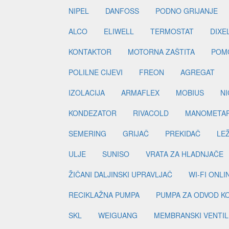
NIPEL
DANFOSS
PODNO GRIJANJE
ALCO
ELIWELL
TERMOSTAT
DIXE
KONTAKTOR
MOTORNA ZAŠTITA
POM
POLILNE CIJEVI
FREON
AGREGAT
IZOLACIJA
ARMAFLEX
MOBIUS
N
KONDEZATOR
RIVACOLD
MANOMETA
SEMERING
GRIJAČ
PREKIDAČ
LE
ULJE
SUNISO
VRATA ZA HLADNJAČE
ŽIČANI DALJINSKI UPRAVLJAČ
WI-FI ONL
RECIKLAŽNA PUMPA
PUMPA ZA ODVOD K
SKL
WEIGUANG
MEMBRANSKI VENTIL