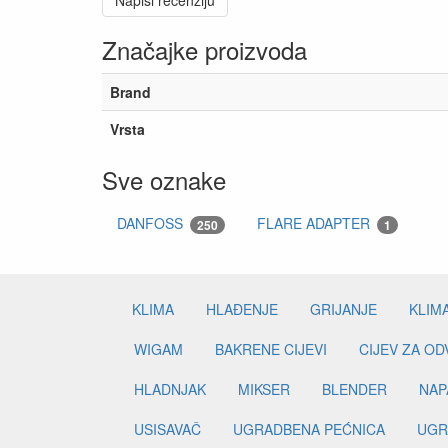
Napiši recenziju
Značajke proizvoda
Brand
Vrsta
Sve oznake
DANFOSS
FLARE ADAPTER
250
1
KLIMA
HLAĐENJE
GRIJANJE
KLIM
WIGAM
BAKRENE CIJEVI
CIJEV ZA O
HLADNJAK
MIKSER
BLENDER
NAP
USISAVAČ
UGRADBENA PEĆNICA
UGR