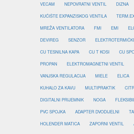
VECAM
NEPOVRATNI VENTIL
DIZNA
KUĆIŠTE EXPANZISKOG VENTILA
TERM.EX
MREŽA VENTILATORA
FMI
EMI
EL
DEVIREG
SENZOR
ELEKTROTERMIČK
CU TESNILNA KAPA
CU T KOSI
CU SP
PROPAN
ELEKTROMAGNETNI VENTIL
VANJSKA REGULACIJA
MIELE
ELICA
KUHALO ZA KAVU
MULTIPRAKTIK
CIT
DIGITALNI PRIJEMNIK
NOGA
FLEKSIBI
PVC SPOJKA
ADAPTER DVODIJELNI
TA
HOLENDER MATICA
ZAPORNI VENTIL