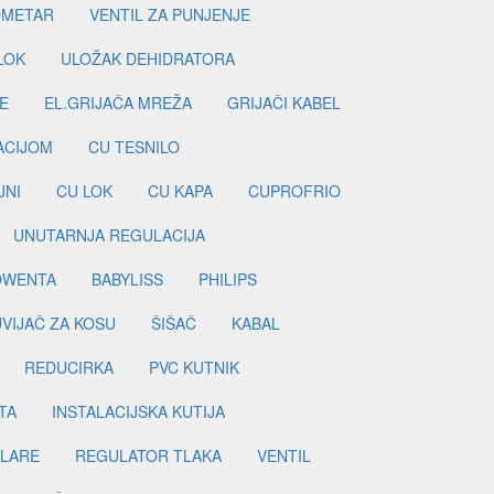
METAR
VENTIL ZA PUNJENJE
LOK
ULOŽAK DEHIDRATORA
E
EL.GRIJAČA MREŽA
GRIJAČI KABEL
LACIJOM
CU TESNILO
JNI
CU LOK
CU KAPA
CUPROFRIO
UNUTARNJA REGULACIJA
OWENTA
BABYLISS
PHILIPS
UVIJAČ ZA KOSU
ŠIŠAČ
KABAL
REDUCIRKA
PVC KUTNIK
TA
INSTALACIJSKA KUTIJA
ILARE
REGULATOR TLAKA
VENTIL