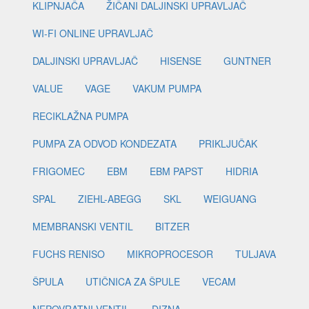
KLIPNJAČA
ŽIČANI DALJINSKI UPRAVLJAČ
WI-FI ONLINE UPRAVLJAČ
DALJINSKI UPRAVLJAČ
HISENSE
GUNTNER
VALUE
VAGE
VAKUM PUMPA
RECIKLAŽNA PUMPA
PUMPA ZA ODVOD KONDEZATA
PRIKLJUČAK
FRIGOMEC
EBM
EBM PAPST
HIDRIA
SPAL
ZIEHL-ABEGG
SKL
WEIGUANG
MEMBRANSKI VENTIL
BITZER
FUCHS RENISO
MIKROPROCESOR
TULJAVA
ŠPULA
UTIČNICA ZA ŠPULE
VECAM
NEPOVRATNI VENTIL
DIZNA