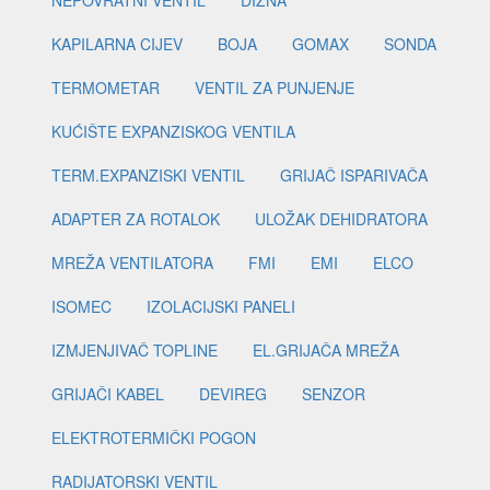
KAPILARNA CIJEV
BOJA
GOMAX
SONDA
TERMOMETAR
VENTIL ZA PUNJENJE
KUĆIŠTE EXPANZISKOG VENTILA
TERM.EXPANZISKI VENTIL
GRIJAČ ISPARIVAČA
ADAPTER ZA ROTALOK
ULOŽAK DEHIDRATORA
MREŽA VENTILATORA
FMI
EMI
ELCO
ISOMEC
IZOLACIJSKI PANELI
IZMJENJIVAČ TOPLINE
EL.GRIJAČA MREŽA
GRIJAČI KABEL
DEVIREG
SENZOR
ELEKTROTERMIČKI POGON
RADIJATORSKI VENTIL