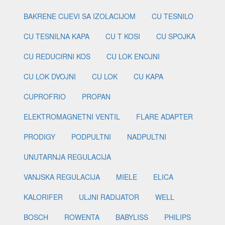
BAKRENE CIJEVI SA IZOLACIJOM
CU TESNILO
CU TESNILNA KAPA
CU T KOSI
CU SPOJKA
CU REDUCIRNI KOS
CU LOK ENOJNI
CU LOK DVOJNI
CU LOK
CU KAPA
CUPROFRIO
PROPAN
ELEKTROMAGNETNI VENTIL
FLARE ADAPTER
PRODIGY
PODPULTNI
NADPULTNI
UNUTARNJA REGULACIJA
VANJSKA REGULACIJA
MIELE
ELICA
KALORIFER
ULJNI RADIJATOR
WELL
BOSCH
ROWENTA
BABYLISS
PHILIPS