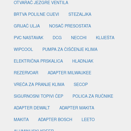
OTVARAČ JEZGRE VENTILA
BRTVA POLILNE CIJEVI
STEZALJKA
GRIJAČ ULJA
NOSAČ PRESOSTATA
PVC NASTAVAK
DCG
NECCHI
KLIJEŠTA
WIPCOOL
PUMPA ZA ČIŠĆENJE KLIMA
ELEKTRIČNA PRSKALICA
HLADNJAK
REZERVOAR
ADAPTER MILWAUKEE
VREĆA ZA PRANJE KLIMA
SECOP
SIGURNOSNI TOPIVI ČEP
POLICA ZA RUČNIKE
ADAPTER DEWALT
ADAPTER MAKITA
MAKITA
ADAPTER BOSCH
LEETO
ALUMINIJSKI KOFER