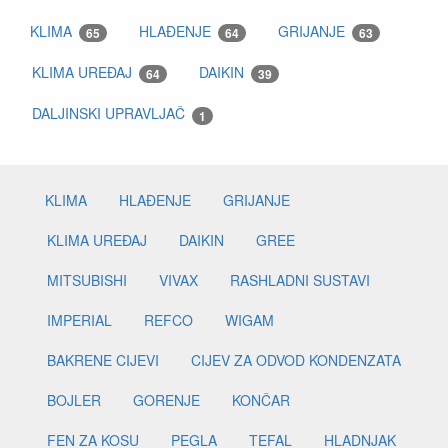
KLIMA
HLAĐENJE
GRIJANJE
65
64
63
KLIMA UREĐAJ
DAIKIN
64
39
DALJINSKI UPRAVLJAČ
1
KLIMA
HLAĐENJE
GRIJANJE
KLIMA UREĐAJ
DAIKIN
GREE
MITSUBISHI
VIVAX
RASHLADNI SUSTAVI
IMPERIAL
REFCO
WIGAM
BAKRENE CIJEVI
CIJEV ZA ODVOD KONDENZATA
BOJLER
GORENJE
KONČAR
FEN ZA KOSU
PEGLA
TEFAL
HLADNJAK