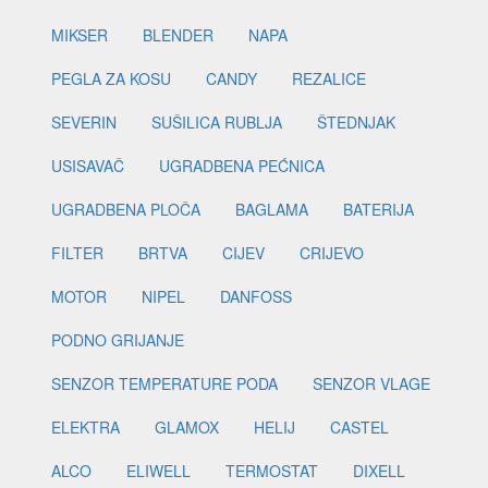
MIKSER
BLENDER
NAPA
PEGLA ZA KOSU
CANDY
REZALICE
SEVERIN
SUŠILICA RUBLJA
ŠTEDNJAK
USISAVAČ
UGRADBENA PEĆNICA
UGRADBENA PLOČA
BAGLAMA
BATERIJA
FILTER
BRTVA
CIJEV
CRIJEVO
MOTOR
NIPEL
DANFOSS
PODNO GRIJANJE
SENZOR TEMPERATURE PODA
SENZOR VLAGE
ELEKTRA
GLAMOX
HELIJ
CASTEL
ALCO
ELIWELL
TERMOSTAT
DIXELL