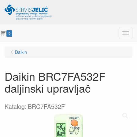
Menu
0
Daikin
Daikin BRC7FA532F
daljinski upravljač
Katalog: BRC7FA532F