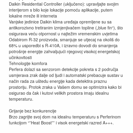
Daikin Residential Controller (uključeno): upravljajte svojim
interijerom s bilo koje lokacije pomoću aplikacije, putem
lokalne mreže ili interneta
Vanjske jedinice Daikin klima uređaja opremljene su sa
antikorozivno tretiranim izmjenjivačem topline („blue fin“), što
osigurava veću otpornost u najtežim vremenskim uvjetima
Odabirom R-32 proizvoda, smanjuje se utjecaj na okoliš do
68% u usporedbi s R-410A, i izravno dovodi do smanjenja
potrošnje energije zahvaljujući njegovoj visokoj energetskoj
učinkovitosti
Tehnologije komfora
Perfera dolazi sa senzorom detekcije pokreta s 2 područja
usmjerava zrak dalje od ljudi i automatski prebacuje sustav u
način rada za uštedu energije kada detektira praznu
prostoriju. Protok zraka u Vašem domu se optimizira kako bi
osigurao da čak i kutovi velikih prostora imaju idealnu
temperaturu.
Grijanje bez konkurencije
Brzo zagrijte svoj dom na idealnu temperaturu s Perferinom
funkcijom “”Heat Boost”” i visok energetski razred A+++.