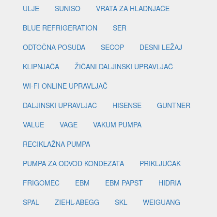
ULJE
SUNISO
VRATA ZA HLADNJAČE
BLUE REFRIGERATION
SER
ODTOČNA POSUDA
SECOP
DESNI LEŽAJ
KLIPNJAČA
ŽIČANI DALJINSKI UPRAVLJAČ
WI-FI ONLINE UPRAVLJAČ
DALJINSKI UPRAVLJAČ
HISENSE
GUNTNER
VALUE
VAGE
VAKUM PUMPA
RECIKLAŽNA PUMPA
PUMPA ZA ODVOD KONDEZATA
PRIKLJUČAK
FRIGOMEC
EBM
EBM PAPST
HIDRIA
SPAL
ZIEHL-ABEGG
SKL
WEIGUANG