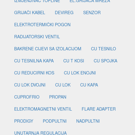
IZMJENJIVAČ TOPLINE
EL.GRIJAČA MREŽA
GRIJAČI KABEL
DEVIREG
SENZOR
ELEKTROTERMIČKI POGON
RADIJATORSKI VENTIL
BAKRENE CIJEVI SA IZOLACIJOM
CU TESNILO
CU TESNILNA KAPA
CU T KOSI
CU SPOJKA
CU REDUCIRNI KOS
CU LOK ENOJNI
CU LOK DVOJNI
CU LOK
CU KAPA
CUPROFRIO
PROPAN
ELEKTROMAGNETNI VENTIL
FLARE ADAPTER
PRODIGY
PODPULTNI
NADPULTNI
UNUTARNJA REGULACIJA