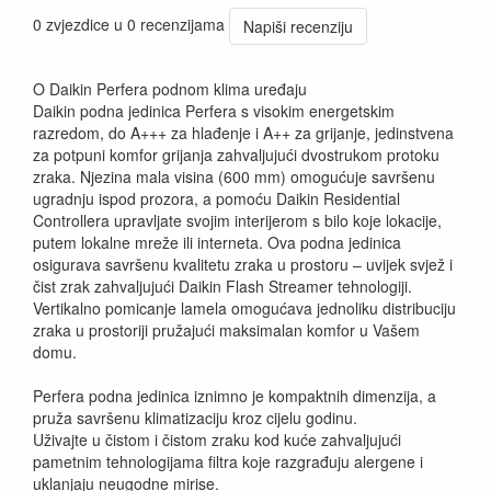
0 zvjezdice u 0 recenzijama
Napiši recenziju
O Daikin Perfera podnom klima uređaju
Daikin podna jedinica Perfera s visokim energetskim
razredom, do A+++ za hlađenje i A++ za grijanje, jedinstvena
za potpuni komfor grijanja zahvaljujući dvostrukom protoku
zraka. Njezina mala visina (600 mm) omogućuje savršenu
ugradnju ispod prozora, a pomoću Daikin Residential
Controllera upravljate svojim interijerom s bilo koje lokacije,
putem lokalne mreže ili interneta. Ova podna jedinica
osigurava savršenu kvalitetu zraka u prostoru – uvijek svjež i
čist zrak zahvaljujući Daikin Flash Streamer tehnologiji.
Vertikalno pomicanje lamela omogućava jednoliku distribuciju
zraka u prostoriji pružajući maksimalan komfor u Vašem
domu.
Perfera podna jedinica iznimno je kompaktnih dimenzija, a
pruža savršenu klimatizaciju kroz cijelu godinu.
Uživajte u čistom i čistom zraku kod kuće zahvaljujući
pametnim tehnologijama filtra koje razgrađuju alergene i
uklanjaju neugodne mirise.