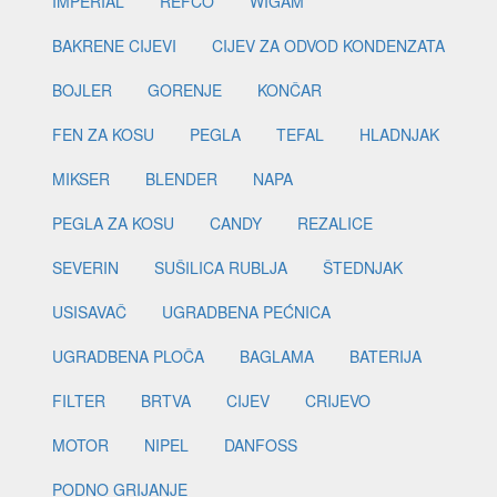
IMPERIAL
REFCO
WIGAM
BAKRENE CIJEVI
CIJEV ZA ODVOD KONDENZATA
BOJLER
GORENJE
KONČAR
FEN ZA KOSU
PEGLA
TEFAL
HLADNJAK
MIKSER
BLENDER
NAPA
PEGLA ZA KOSU
CANDY
REZALICE
SEVERIN
SUŠILICA RUBLJA
ŠTEDNJAK
USISAVAČ
UGRADBENA PEĆNICA
UGRADBENA PLOČA
BAGLAMA
BATERIJA
FILTER
BRTVA
CIJEV
CRIJEVO
MOTOR
NIPEL
DANFOSS
PODNO GRIJANJE