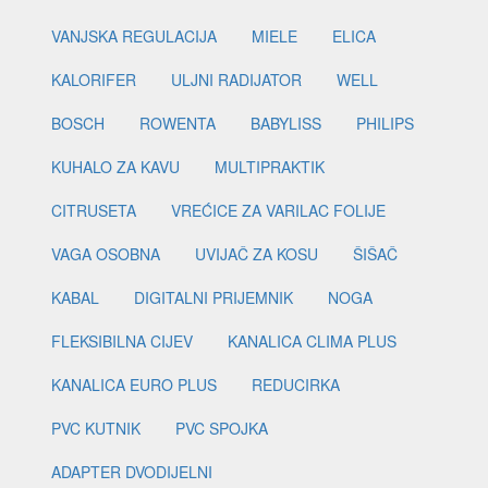
VANJSKA REGULACIJA
MIELE
ELICA
KALORIFER
ULJNI RADIJATOR
WELL
BOSCH
ROWENTA
BABYLISS
PHILIPS
KUHALO ZA KAVU
MULTIPRAKTIK
CITRUSETA
VREĆICE ZA VARILAC FOLIJE
VAGA OSOBNA
UVIJAČ ZA KOSU
ŠIŠAČ
KABAL
DIGITALNI PRIJEMNIK
NOGA
FLEKSIBILNA CIJEV
KANALICA CLIMA PLUS
KANALICA EURO PLUS
REDUCIRKA
PVC KUTNIK
PVC SPOJKA
ADAPTER DVODIJELNI