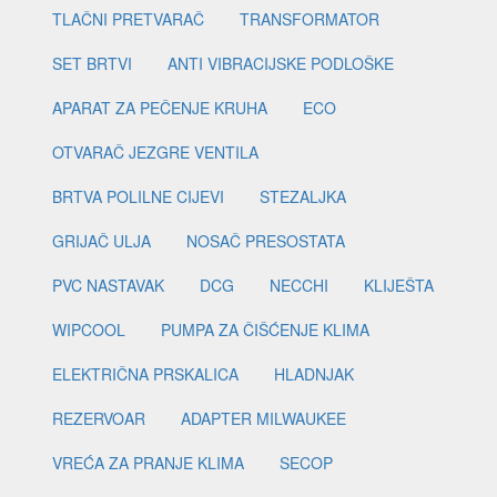
TLAČNI PRETVARAČ
TRANSFORMATOR
SET BRTVI
ANTI VIBRACIJSKE PODLOŠKE
APARAT ZA PEČENJE KRUHA
ECO
OTVARAČ JEZGRE VENTILA
BRTVA POLILNE CIJEVI
STEZALJKA
GRIJAČ ULJA
NOSAČ PRESOSTATA
PVC NASTAVAK
DCG
NECCHI
KLIJEŠTA
WIPCOOL
PUMPA ZA ČIŠĆENJE KLIMA
ELEKTRIČNA PRSKALICA
HLADNJAK
REZERVOAR
ADAPTER MILWAUKEE
VREĆA ZA PRANJE KLIMA
SECOP