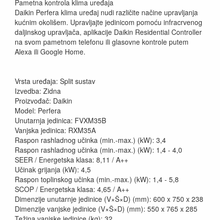
Pametna kontrola klima uređaja
Daikin Perfera klima uređaj nudi različite načine upravljanja
kućnim okolišem. Upravljajte jedinicom pomoću infracrvenog
daljinskog upravljača, aplikacije Daikin Residential Controller
na svom pametnom telefonu ili glasovne kontrole putem
Alexa ili Google Home.
Vrsta uređaja: Split sustav
Izvedba: Zidna
Proizvođač: Daikin
Model: Perfera
Unutarnja jedinica: FVXM35B
Vanjska jedinica: RXM35A
Raspon rashladnog učinka (min.-max.) (kW): 3,4
Raspon rashladnog učinka (min.-max.) (kW): 1,4 - 4,0
SEER / Energetska klasa: 8,11 / A++
Učinak grijanja (kW): 4,5
Raspon toplinskog učinka (min.-max.) (kW): 1,4 - 5,8
SCOP / Energetska klasa: 4,65 / A++
Dimenzije unutarnje jedinice (V×Š×D) (mm): 600 x 750 x 238
Dimenzije vanjske jedinice (V×Š×D) (mm): 550 x 765 x 285
Težina vanjske jedinice (kg): 32