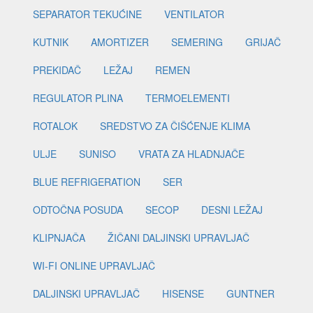
SEPARATOR TEKUĆINE
VENTILATOR
KUTNIK
AMORTIZER
SEMERING
GRIJAČ
PREKIDAČ
LEŽAJ
REMEN
REGULATOR PLINA
TERMOELEMENTI
ROTALOK
SREDSTVO ZA ČIŠĆENJE KLIMA
ULJE
SUNISO
VRATA ZA HLADNJAČE
BLUE REFRIGERATION
SER
ODTOČNA POSUDA
SECOP
DESNI LEŽAJ
KLIPNJAČA
ŽIČANI DALJINSKI UPRAVLJAČ
WI-FI ONLINE UPRAVLJAČ
DALJINSKI UPRAVLJAČ
HISENSE
GUNTNER