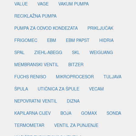
VALUE
VAGE
VAKUM PUMPA
RECIKLAŽNA PUMPA
PUMPA ZA ODVOD KONDEZATA
PRIKLJUČAK
FRIGOMEC
EBM
EBM PAPST
HIDRIA
SPAL
ZIEHL-ABEGG
SKL
WEIGUANG
MEMBRANSKI VENTIL
BITZER
FUCHS RENISO
MIKROPROCESOR
TULJAVA
ŠPULA
UTIČNICA ZA ŠPULE
VECAM
NEPOVRATNI VENTIL
DIZNA
KAPILARNA CIJEV
BOJA
GOMAX
SONDA
TERMOMETAR
VENTIL ZA PUNJENJE