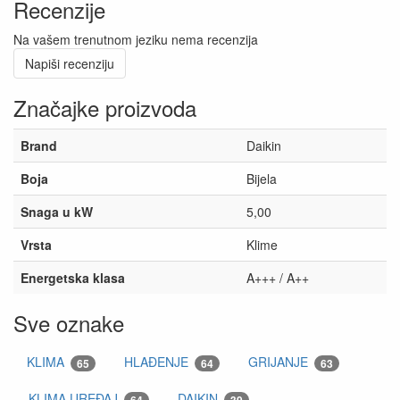
Recenzije
Na vašem trenutnom jeziku nema recenzija
Napiši recenziju
Značajke proizvoda
Brand
Daikin
Boja
Bijela
Snaga u kW
5,00
Vrsta
Klime
Energetska klasa
A+++ / A++
Sve oznake
KLIMA
HLAĐENJE
GRIJANJE
65
64
63
KLIMA UREĐAJ
DAIKIN