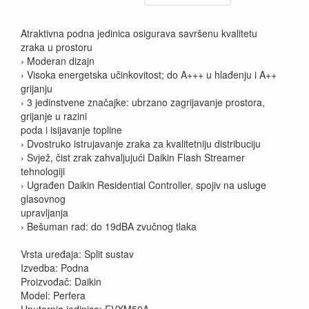
Atraktivna podna jedinica osigurava savršenu kvalitetu
zraka u prostoru
› Moderan dizajn
› Visoka energetska učinkovitost; do A+++ u hlađenju i A++
grijanju
› 3 jedinstvene značajke: ubrzano zagrijavanje prostora,
grijanje u razini
poda i isijavanje topline
› Dvostruko istrujavanje zraka za kvalitetniju distribuciju
› Svjež, čist zrak zahvaljujući Daikin Flash Streamer
tehnologiji
› Ugrađen Daikin Residential Controller, spojiv na usluge
glasovnog
upravljanja
› Bešuman rad: do 19dBA zvučnog tlaka
Vrsta uređaja: Split sustav
Izvedba: Podna
Proizvođač: Daikin
Model: Perfera