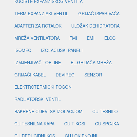
KUĆIŠTE EXPANZISKOG VENTILA
TERM.EXPANZISKI VENTIL
GRIJAČ ISPARIVAČA
ADAPTER ZA ROTALOK
ULOŽAK DEHIDRATORA
MREŽA VENTILATORA
FMI
EMI
ELCO
ISOMEC
IZOLACIJSKI PANELI
IZMJENJIVAČ TOPLINE
EL.GRIJAČA MREŽA
GRIJAČI KABEL
DEVIREG
SENZOR
ELEKTROTERMIČKI POGON
RADIJATORSKI VENTIL
BAKRENE CIJEVI SA IZOLACIJOM
CU TESNILO
CU TESNILNA KAPA
CU T KOSI
CU SPOJKA
CU REDUCIRNI KOS
CU LOK ENOJNI