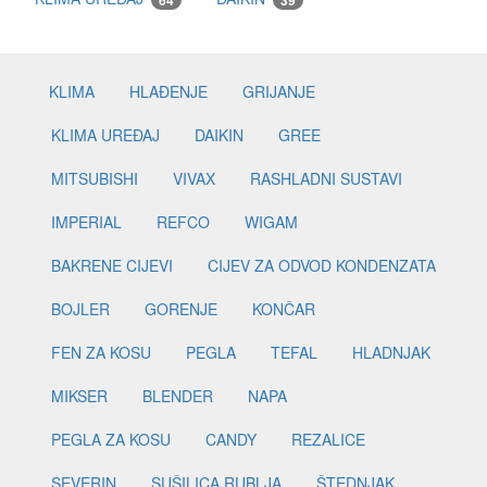
64
39
KLIMA
HLAĐENJE
GRIJANJE
KLIMA UREĐAJ
DAIKIN
GREE
MITSUBISHI
VIVAX
RASHLADNI SUSTAVI
IMPERIAL
REFCO
WIGAM
BAKRENE CIJEVI
CIJEV ZA ODVOD KONDENZATA
BOJLER
GORENJE
KONČAR
FEN ZA KOSU
PEGLA
TEFAL
HLADNJAK
MIKSER
BLENDER
NAPA
PEGLA ZA KOSU
CANDY
REZALICE
SEVERIN
SUŠILICA RUBLJA
ŠTEDNJAK