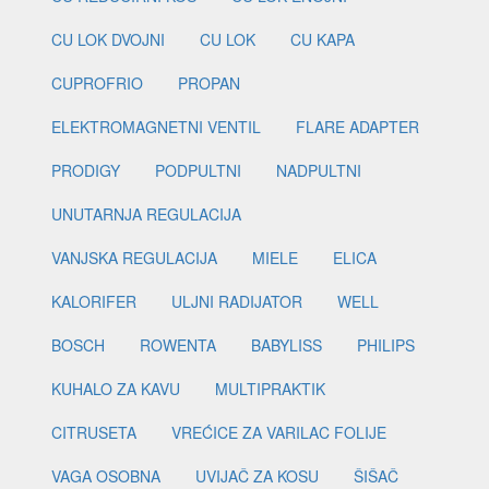
CU LOK DVOJNI
CU LOK
CU KAPA
CUPROFRIO
PROPAN
ELEKTROMAGNETNI VENTIL
FLARE ADAPTER
PRODIGY
PODPULTNI
NADPULTNI
UNUTARNJA REGULACIJA
VANJSKA REGULACIJA
MIELE
ELICA
KALORIFER
ULJNI RADIJATOR
WELL
BOSCH
ROWENTA
BABYLISS
PHILIPS
KUHALO ZA KAVU
MULTIPRAKTIK
CITRUSETA
VREĆICE ZA VARILAC FOLIJE
VAGA OSOBNA
UVIJAČ ZA KOSU
ŠIŠAČ