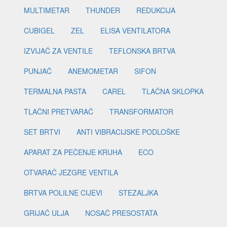
MULTIMETAR
THUNDER
REDUKCIJA
CUBIGEL
ZEL
ELISA VENTILATORA
IZVIJAČ ZA VENTILE
TEFLONSKA BRTVA
PUNJAČ
ANEMOMETAR
SIFON
TERMALNA PASTA
CAREL
TLAČNA SKLOPKA
TLAČNI PRETVARAČ
TRANSFORMATOR
SET BRTVI
ANTI VIBRACIJSKE PODLOŠKE
APARAT ZA PEČENJE KRUHA
ECO
OTVARAČ JEZGRE VENTILA
BRTVA POLILNE CIJEVI
STEZALJKA
GRIJAČ ULJA
NOSAČ PRESOSTATA