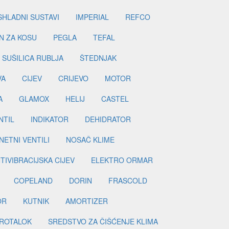
SHLADNI SUSTAVI
IMPERIAL
REFCO
N ZA KOSU
PEGLA
TEFAL
SUŠILICA RUBLJA
ŠTEDNJAK
VA
CIJEV
CRIJEVO
MOTOR
A
GLAMOX
HELIJ
CASTEL
NTIL
INDIKATOR
DEHIDRATOR
ETNI VENTILI
NOSAČ KLIME
TIVIBRACIJSKA CIJEV
ELEKTRO ORMAR
COPELAND
DORIN
FRASCOLD
OR
KUTNIK
AMORTIZER
ROTALOK
SREDSTVO ZA ČIŠĆENJE KLIMA