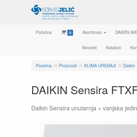
Početna
Asortiman
DAIKIN AK
0
Novosti
Katalozi
Kon
Pocetna
Proizvodi
KLIMA UREĐAJI
Daikin
DAIKIN Sensira FT
Daikin Sensira unutarnja + vanjska j