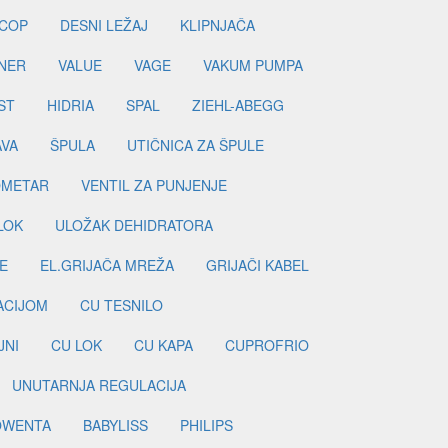
COP
DESNI LEŽAJ
KLIPNJAČA
NER
VALUE
VAGE
VAKUM PUMPA
ST
HIDRIA
SPAL
ZIEHL-ABEGG
AVA
ŠPULA
UTIČNICA ZA ŠPULE
METAR
VENTIL ZA PUNJENJE
LOK
ULOŽAK DEHIDRATORA
E
EL.GRIJAČA MREŽA
GRIJAČI KABEL
LACIJOM
CU TESNILO
JNI
CU LOK
CU KAPA
CUPROFRIO
UNUTARNJA REGULACIJA
OWENTA
BABYLISS
PHILIPS