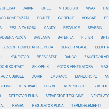
A UREĐAJ
DAIKIN
GREE
MITSUBISHI
VIVAX
RA
DVOD KONDENZATA
BOJLER
GORENJE
KONČAR
FE
A
PEGLA ZA KOSU
CANDY
REZALICE
SEVERIN
ADBENA PLOČA
BAGLAMA
BATERIJA
FILTER
BRT
SENZOR TEMPERATURE PODA
SENZOR VLAGE
ELEKTR
LL
KONEKTOR
PRESOSTAT
RANCO
ZAUSTAVNI VE
OĆNI KONTAKT
SKLOPNIK
MOTOR VENTILATORA
MAGN
ACC CUBIGEL
DORIN
EMBRACO
MANEUROPE
AN
ICCONS
ISPARIVAČ
LU - VE
KOMPRESOR
BRISTOL
R
DETEKTOR PLINA
SEPARATOR TEKUĆINE
VENTILAT
ŽAJ
REMEN
REGULATOR PLINA
TERMOELEMENTI