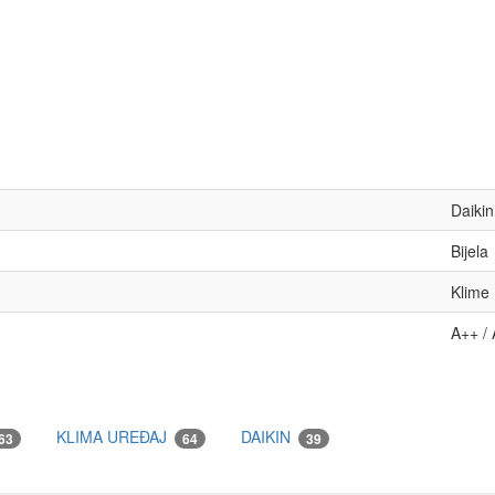
Daikin
Bijela
Klime
A++ /
KLIMA UREĐAJ
DAIKIN
63
64
39