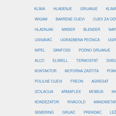
KLIMA
HLAĐENJE
GRIJANJE
KLIM
WIGAM
BAKRENE CIJEVI
CIJEV ZA O
HLADNJAK
MIKSER
BLENDER
NAP
USISAVAČ
UGRADBENA PEĆNICA
UGR
NIPEL
DANFOSS
PODNO GRIJANJE
ALCO
ELIWELL
TERMOSTAT
DIXE
KONTAKTOR
MOTORNA ZAŠTITA
POM
POLILNE CIJEVI
FREON
AGREGAT
IZOLACIJA
ARMAFLEX
MOBIUS
N
KONDEZATOR
RIVACOLD
MANOMETA
SEMERING
GRIJAČ
PREKIDAČ
LE