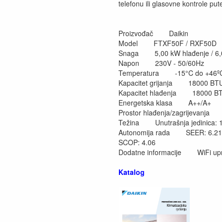
telefonu ili glasovne kontrole pu
Proizvođač Daikin
Model FTXF50F / RXF50D
Snaga 5,00 kW hlađenje / 6,0
Napon 230V - 50/60Hz
Temperatura -15°C do +46ºC 
Kapacitet grijanja 18000 BT
Kapacitet hlađenja 18000 B
Energetska klasa A++/A+
Prostor hlađenja/zagrijevanj
Težina Unutrašnja jedinica: 12,
Autonomija rada SEER: 6.21
SCOP: 4.06
Dodatne informacije WiFi upr
Katalog