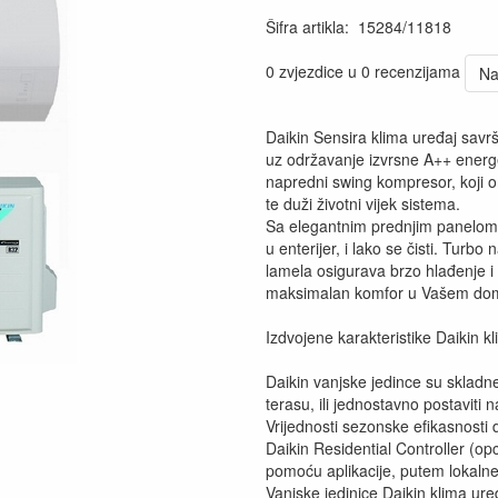
Šifra artikla
:
15284/11818
0 zvjezdice u 0 recenzijama
Na
Daikin Sensira klima uređaj sav
uz održavanje izvrsne A++ energe
napredni swing kompresor, koji o
te duži životni vijek sistema.
Sa elegantnim prednjim panelom,
u enterijer, i lako se čisti. Tu
lamela osigurava brzo hlađenje i g
maksimalan komfor u Vašem do
Izdvojene karakteristike Daikin k
Daikin vanjske jedince su skladne
terasu, ili jednostavno postaviti n
Vrijednosti sezonske efikasnosti 
Daikin Residential Controller (opci
pomoću aplikacije, putem lokalne 
Vanjske jedinice Daikin klima ure