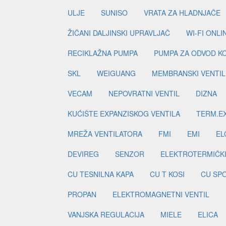
ULJE
SUNISO
VRATA ZA HLADNJAČE
ŽIČANI DALJINSKI UPRAVLJAČ
WI-FI ONL
RECIKLAŽNA PUMPA
PUMPA ZA ODVOD K
SKL
WEIGUANG
MEMBRANSKI VENTIL
VECAM
NEPOVRATNI VENTIL
DIZNA
KUĆIŠTE EXPANZISKOG VENTILA
TERM.EX
MREŽA VENTILATORA
FMI
EMI
EL
DEVIREG
SENZOR
ELEKTROTERMIČK
CU TESNILNA KAPA
CU T KOSI
CU SP
PROPAN
ELEKTROMAGNETNI VENTIL
VANJSKA REGULACIJA
MIELE
ELICA