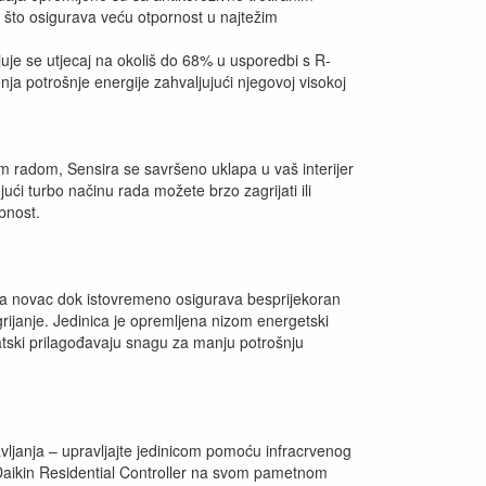
), što osigurava veću otpornost u najtežim
je se utjecaj na okoliš do 68% u usporedbi s R-
ja potrošnje energije zahvaljujući njegovoj visokoj
im radom, Sensira se savršeno uklapa u vaš interijer
ujući turbo načinu rada možete brzo zagrijati ili
bnost.
 za novac dok istovremeno osigurava besprijekoran
rijanje. Jedinica je opremljena nizom energetski
atski prilagođavaju snagu za manju potrošnju
avljanja – upravljajte jedinicom pomoću infracrvenog
e Daikin Residential Controller na svom pametnom