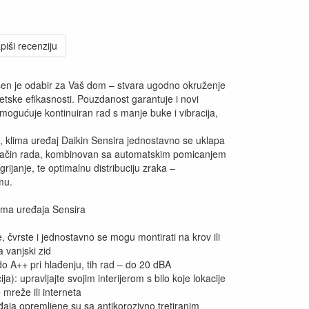
piši recenziju
ršen je odabir za Vaš dom – stvara ugodno okruženje
tske efikasnosti. Pouzdanost garantuje i novi
mogućuje kontinuiran rad s manje buke i vibracija,
 klima uređaj Daikin Sensira jednostavno se uklapa
rbo način rada, kombinovan sa automatskim pomicanjem
rijanje, te optimalnu distribuciju zraka –
mu.
lima uređaja Sensira
, čvrste i jednostavno se mogu montirati na krov ili
a vanjski zid
do A++ pri hlađenju, tih rad – do 20 dBA
ja): upravljajte svojim interijerom s bilo koje lokacije
mreže ili interneta
đaja opremljene su sa antikorozivno tretiranim