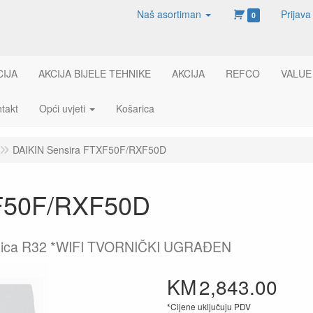
Naš asortiman
Prijava
0
CIJA
AKCIJA BIJELE TEHNIKE
AKCIJA
REFCO
VALUE
takt
Opći uvjeti
Košarica
DAIKIN Sensira FTXF50F/RXF50D
XF50F/RXF50D
edinica R32 *WIFI TVORNIČKI UGRAĐEN
KM
2,843.00
*Cijene uključuju PDV