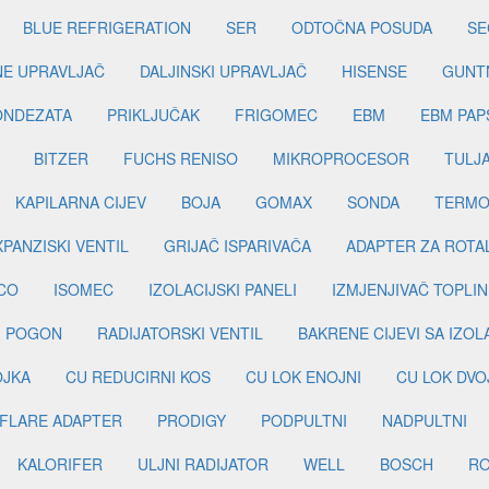
BLUE REFRIGERATION
SER
ODTOČNA POSUDA
SE
INE UPRAVLJAČ
DALJINSKI UPRAVLJAČ
HISENSE
GUNT
ONDEZATA
PRIKLJUČAK
FRIGOMEC
EBM
EBM PAP
BITZER
FUCHS RENISO
MIKROPROCESOR
TULJ
KAPILARNA CIJEV
BOJA
GOMAX
SONDA
TERMO
PANZISKI VENTIL
GRIJAČ ISPARIVAČA
ADAPTER ZA ROTA
CO
ISOMEC
IZOLACIJSKI PANELI
IZMJENJIVAČ TOPLIN
I POGON
RADIJATORSKI VENTIL
BAKRENE CIJEVI SA IZO
OJKA
CU REDUCIRNI KOS
CU LOK ENOJNI
CU LOK DVO
FLARE ADAPTER
PRODIGY
PODPULTNI
NADPULTNI
KALORIFER
ULJNI RADIJATOR
WELL
BOSCH
R