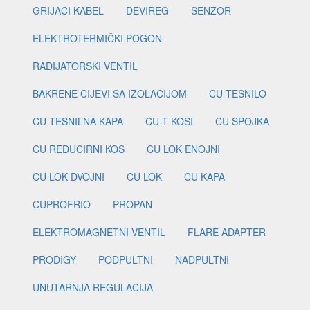
GRIJAČI KABEL
DEVIREG
SENZOR
ELEKTROTERMIČKI POGON
RADIJATORSKI VENTIL
BAKRENE CIJEVI SA IZOLACIJOM
CU TESNILO
CU TESNILNA KAPA
CU T KOSI
CU SPOJKA
CU REDUCIRNI KOS
CU LOK ENOJNI
CU LOK DVOJNI
CU LOK
CU KAPA
CUPROFRIO
PROPAN
ELEKTROMAGNETNI VENTIL
FLARE ADAPTER
PRODIGY
PODPULTNI
NADPULTNI
UNUTARNJA REGULACIJA