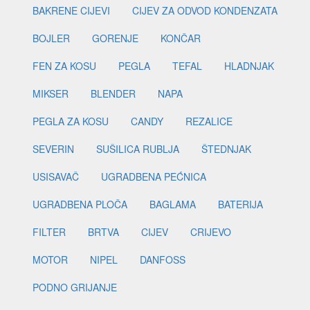
BAKRENE CIJEVI
CIJEV ZA ODVOD KONDENZATA
BOJLER
GORENJE
KONČAR
FEN ZA KOSU
PEGLA
TEFAL
HLADNJAK
MIKSER
BLENDER
NAPA
PEGLA ZA KOSU
CANDY
REZALICE
SEVERIN
SUŠILICA RUBLJA
ŠTEDNJAK
USISAVAČ
UGRADBENA PEĆNICA
UGRADBENA PLOČA
BAGLAMA
BATERIJA
FILTER
BRTVA
CIJEV
CRIJEVO
MOTOR
NIPEL
DANFOSS
PODNO GRIJANJE