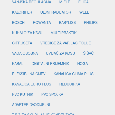
VANJSKA REGULACIJA
MIELE
ELICA
KALORIFER
ULJNI RADIJATOR
WELL
BOSCH
ROWENTA
BABYLISS
PHILIPS
KUHALO ZA KAVU
MULTIPRAKTIK
CITRUSETA
VREĆICE ZA VARILAC FOLIJE
VAGA OSOBNA
UVIJAČ ZA KOSU
ŠIŠAČ
KABAL
DIGITALNI PRIJEMNIK
NOGA
FLEKSIBILNA CIJEV
KANALICA CLIMA PLUS
KANALICA EURO PLUS
REDUCIRKA
PVC KUTNIK
PVC SPOJKA
ADAPTER DVODIJELNI
TAVA ZA SKUPLJANJE KONDENZATA