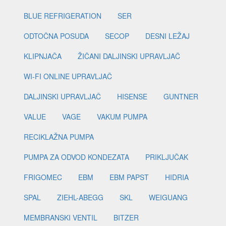
BLUE REFRIGERATION
SER
ODTOČNA POSUDA
SECOP
DESNI LEŽAJ
KLIPNJAČA
ŽIČANI DALJINSKI UPRAVLJAČ
WI-FI ONLINE UPRAVLJAČ
DALJINSKI UPRAVLJAČ
HISENSE
GUNTNER
VALUE
VAGE
VAKUM PUMPA
RECIKLAŽNA PUMPA
PUMPA ZA ODVOD KONDEZATA
PRIKLJUČAK
FRIGOMEC
EBM
EBM PAPST
HIDRIA
SPAL
ZIEHL-ABEGG
SKL
WEIGUANG
MEMBRANSKI VENTIL
BITZER