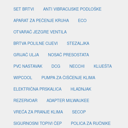
SET BRTVI
ANTI VIBRACIJSKE PODLOŠKE
APARAT ZA PEČENJE KRUHA
ECO
OTVARAČ JEZGRE VENTILA
BRTVA POLILNE CIJEVI
STEZALJKA
GRIJAČ ULJA
NOSAČ PRESOSTATA
PVC NASTAVAK
DCG
NECCHI
KLIJEŠTA
WIPCOOL
PUMPA ZA ČIŠĆENJE KLIMA
ELEKTRIČNA PRSKALICA
HLADNJAK
REZERVOAR
ADAPTER MILWAUKEE
VREĆA ZA PRANJE KLIMA
SECOP
SIGURNOSNI TOPIVI ČEP
POLICA ZA RUČNIKE