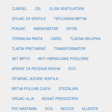
CUBIGEL
ZEL
ELISA VENTILATORA
IZVIJAČ ZA VENTILE
TEFLONSKA BRTVA
PUNJAČ
ANEMOMETAR
SIFON
TERMALNA PASTA
CAREL
TLAČNA SKLOPKA
TLAČNI PRETVARAČ
TRANSFORMATOR
SET BRTVI
ANTI VIBRACIJSKE PODLOŠKE
APARAT ZA PEČENJE KRUHA
ECO
OTVARAČ JEZGRE VENTILA
BRTVA POLILNE CIJEVI
STEZALJKA
GRIJAČ ULJA
NOSAČ PRESOSTATA
PVC NASTAVAK
DCG
NECCHI
KLIJEŠTA