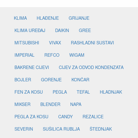
KLIMA
HLAĐENJE
GRIJANJE
KLIMA UREĐAJ
DAIKIN
GREE
MITSUBISHI
VIVAX
RASHLADNI SUSTAVI
IMPERIAL
REFCO
WIGAM
BAKRENE CIJEVI
CIJEV ZA ODVOD KONDENZATA
BOJLER
GORENJE
KONČAR
FEN ZA KOSU
PEGLA
TEFAL
HLADNJAK
MIKSER
BLENDER
NAPA
PEGLA ZA KOSU
CANDY
REZALICE
SEVERIN
SUŠILICA RUBLJA
ŠTEDNJAK