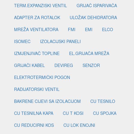
TERM.EXPANZISKI VENTIL
GRIJAČ ISPARIVAČA
ADAPTER ZA ROTALOK
ULOŽAK DEHIDRATORA
MREŽA VENTILATORA
FMI
EMI
ELCO
ISOMEC
IZOLACIJSKI PANELI
IZMJENJIVAČ TOPLINE
EL.GRIJAČA MREŽA
GRIJAČI KABEL
DEVIREG
SENZOR
ELEKTROTERMIČKI POGON
RADIJATORSKI VENTIL
BAKRENE CIJEVI SA IZOLACIJOM
CU TESNILO
CU TESNILNA KAPA
CU T KOSI
CU SPOJKA
CU REDUCIRNI KOS
CU LOK ENOJNI