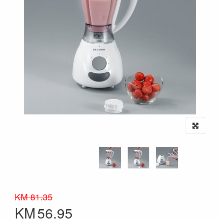
KM 81.35
KM
56.95