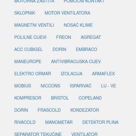
MOTORNA ZAŠTITA
POMOĆNI KONTAKT
SKLOPNIK
MOTOR VENTILATORA
MAGNETNI VENTILI
NOSAČ KLIME
POLILNE CIJEVI
FREON
AGREGAT
ACC CUBIGEL
DORIN
EMBRACO
MANEUROPE
ANTIVIBRACIJSKA CIJEV
ELEKTRO ORMAR
IZOLACIJA
ARMAFLEX
MOBIUS
NICCONS
ISPARIVAČ
LU - VE
KOMPRESOR
BRISTOL
COPELAND
DORIN
FRASCOLD
KONDEZATOR
RIVACOLD
MANOMETAR
DETEKTOR PLINA
SEPARATOR TEKUĆINE
VENTILATOR