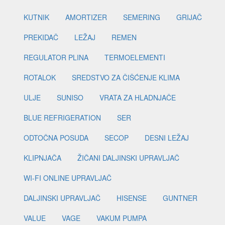
KUTNIK
AMORTIZER
SEMERING
GRIJAČ
PREKIDAČ
LEŽAJ
REMEN
REGULATOR PLINA
TERMOELEMENTI
ROTALOK
SREDSTVO ZA ČIŠĆENJE KLIMA
ULJE
SUNISO
VRATA ZA HLADNJAČE
BLUE REFRIGERATION
SER
ODTOČNA POSUDA
SECOP
DESNI LEŽAJ
KLIPNJAČA
ŽIČANI DALJINSKI UPRAVLJAČ
WI-FI ONLINE UPRAVLJAČ
DALJINSKI UPRAVLJAČ
HISENSE
GUNTNER
VALUE
VAGE
VAKUM PUMPA