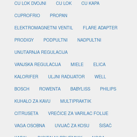
CU LOK DVOJNI
CU LOK
CU KAPA
CUPROFRIO
PROPAN
ELEKTROMAGNETNI VENTIL
FLARE ADAPTER
PRODIGY
PODPULTNI
NADPULTNI
UNUTARNJA REGULACIJA
VANJSKA REGULACIJA
MIELE
ELICA
KALORIFER
ULJNI RADIJATOR
WELL
BOSCH
ROWENTA
BABYLISS
PHILIPS
KUHALO ZA KAVU
MULTIPRAKTIK
CITRUSETA
VREĆICE ZA VARILAC FOLIJE
VAGA OSOBNA
UVIJAČ ZA KOSU
ŠIŠAČ