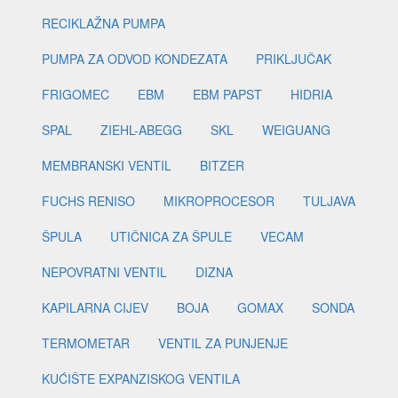
RECIKLAŽNA PUMPA
PUMPA ZA ODVOD KONDEZATA
PRIKLJUČAK
FRIGOMEC
EBM
EBM PAPST
HIDRIA
SPAL
ZIEHL-ABEGG
SKL
WEIGUANG
MEMBRANSKI VENTIL
BITZER
FUCHS RENISO
MIKROPROCESOR
TULJAVA
ŠPULA
UTIČNICA ZA ŠPULE
VECAM
NEPOVRATNI VENTIL
DIZNA
KAPILARNA CIJEV
BOJA
GOMAX
SONDA
TERMOMETAR
VENTIL ZA PUNJENJE
KUĆIŠTE EXPANZISKOG VENTILA