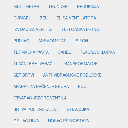
MULTIMETAR
THUNDER
REDUKCIJA
CUBIGEL
ZEL
ELISA VENTILATORA
IZVIJAČ ZA VENTILE
TEFLONSKA BRTVA
PUNJAČ
ANEMOMETAR
SIFON
TERMALNA PASTA
CAREL
TLAČNA SKLOPKA
TLAČNI PRETVARAČ
TRANSFORMATOR
SET BRTVI
ANTI VIBRACIJSKE PODLOŠKE
APARAT ZA PEČENJE KRUHA
ECO
OTVARAČ JEZGRE VENTILA
BRTVA POLILNE CIJEVI
STEZALJKA
GRIJAČ ULJA
NOSAČ PRESOSTATA