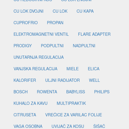
CU LOK DVOJNI
CU LOK
CU KAPA
CUPROFRIO
PROPAN
ELEKTROMAGNETNI VENTIL
FLARE ADAPTER
PRODIGY
PODPULTNI
NADPULTNI
UNUTARNJA REGULACIJA
VANJSKA REGULACIJA
MIELE
ELICA
KALORIFER
ULJNI RADIJATOR
WELL
BOSCH
ROWENTA
BABYLISS
PHILIPS
KUHALO ZA KAVU
MULTIPRAKTIK
CITRUSETA
VREĆICE ZA VARILAC FOLIJE
VAGA OSOBNA
UVIJAČ ZA KOSU
ŠIŠAČ