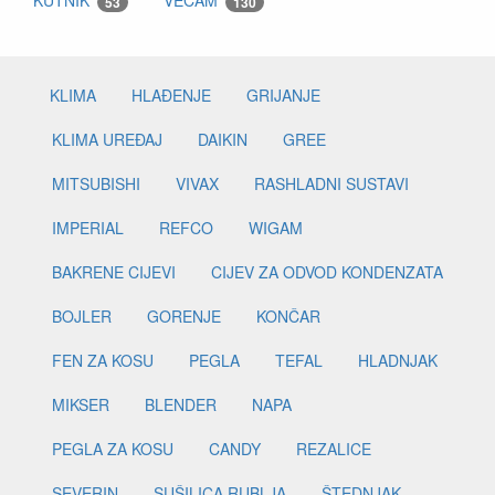
KUTNIK
VECAM
53
130
KLIMA
HLAĐENJE
GRIJANJE
KLIMA UREĐAJ
DAIKIN
GREE
MITSUBISHI
VIVAX
RASHLADNI SUSTAVI
IMPERIAL
REFCO
WIGAM
BAKRENE CIJEVI
CIJEV ZA ODVOD KONDENZATA
BOJLER
GORENJE
KONČAR
FEN ZA KOSU
PEGLA
TEFAL
HLADNJAK
MIKSER
BLENDER
NAPA
PEGLA ZA KOSU
CANDY
REZALICE
SEVERIN
SUŠILICA RUBLJA
ŠTEDNJAK