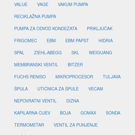
VALUE
VAGE
VAKUM PUMPA
RECIKLAŽNA PUMPA
PUMPA ZA ODVOD KONDEZATA
PRIKLJUČAK
FRIGOMEC
EBM
EBM PAPST
HIDRIA
SPAL
ZIEHL-ABEGG
SKL
WEIGUANG
MEMBRANSKI VENTIL
BITZER
FUCHS RENISO
MIKROPROCESOR
TULJAVA
ŠPULA
UTIČNICA ZA ŠPULE
VECAM
NEPOVRATNI VENTIL
DIZNA
KAPILARNA CIJEV
BOJA
GOMAX
SONDA
TERMOMETAR
VENTIL ZA PUNJENJE