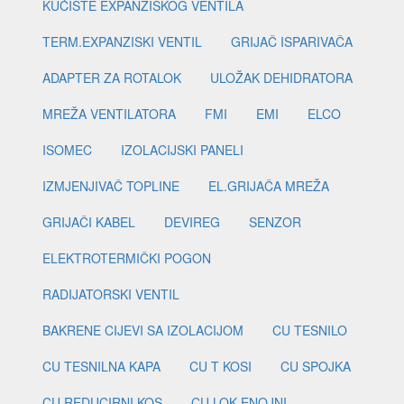
KUĆIŠTE EXPANZISKOG VENTILA
TERM.EXPANZISKI VENTIL
GRIJAČ ISPARIVAČA
ADAPTER ZA ROTALOK
ULOŽAK DEHIDRATORA
MREŽA VENTILATORA
FMI
EMI
ELCO
ISOMEC
IZOLACIJSKI PANELI
IZMJENJIVAČ TOPLINE
EL.GRIJAČA MREŽA
GRIJAČI KABEL
DEVIREG
SENZOR
ELEKTROTERMIČKI POGON
RADIJATORSKI VENTIL
BAKRENE CIJEVI SA IZOLACIJOM
CU TESNILO
CU TESNILNA KAPA
CU T KOSI
CU SPOJKA
CU REDUCIRNI KOS
CU LOK ENOJNI