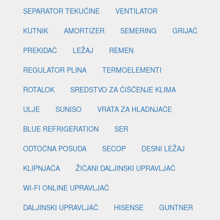
SEPARATOR TEKUĆINE
VENTILATOR
KUTNIK
AMORTIZER
SEMERING
GRIJAČ
PREKIDAČ
LEŽAJ
REMEN
REGULATOR PLINA
TERMOELEMENTI
ROTALOK
SREDSTVO ZA ČIŠĆENJE KLIMA
ULJE
SUNISO
VRATA ZA HLADNJAČE
BLUE REFRIGERATION
SER
ODTOČNA POSUDA
SECOP
DESNI LEŽAJ
KLIPNJAČA
ŽIČANI DALJINSKI UPRAVLJAČ
WI-FI ONLINE UPRAVLJAČ
DALJINSKI UPRAVLJAČ
HISENSE
GUNTNER