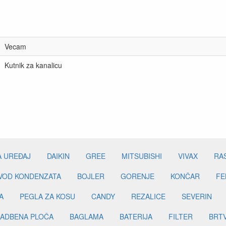
Vecam
Kutnik za kanalicu
A UREĐAJ
DAIKIN
GREE
MITSUBISHI
VIVAX
RA
DVOD KONDENZATA
BOJLER
GORENJE
KONČAR
FE
A
PEGLA ZA KOSU
CANDY
REZALICE
SEVERIN
ADBENA PLOČA
BAGLAMA
BATERIJA
FILTER
BRT