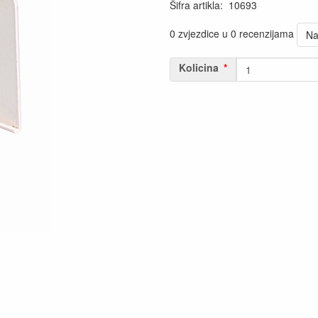
Šifra artikla
:
10693
0 zvjezdice u 0 recenzijama
Na
Kolicina