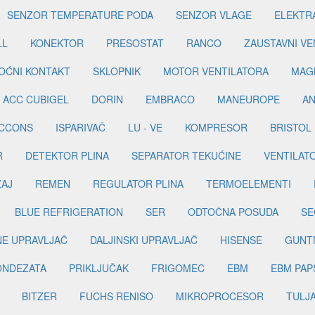
SENZOR TEMPERATURE PODA
SENZOR VLAGE
ELEKTR
LL
KONEKTOR
PRESOSTAT
RANCO
ZAUSTAVNI VE
OĆNI KONTAKT
SKLOPNIK
MOTOR VENTILATORA
MAGN
ACC CUBIGEL
DORIN
EMBRACO
MANEUROPE
AN
ICCONS
ISPARIVAČ
LU - VE
KOMPRESOR
BRISTOL
R
DETEKTOR PLINA
SEPARATOR TEKUĆINE
VENTILAT
ŽAJ
REMEN
REGULATOR PLINA
TERMOELEMENTI
BLUE REFRIGERATION
SER
ODTOČNA POSUDA
SE
INE UPRAVLJAČ
DALJINSKI UPRAVLJAČ
HISENSE
GUNT
ONDEZATA
PRIKLJUČAK
FRIGOMEC
EBM
EBM PAP
BITZER
FUCHS RENISO
MIKROPROCESOR
TULJ