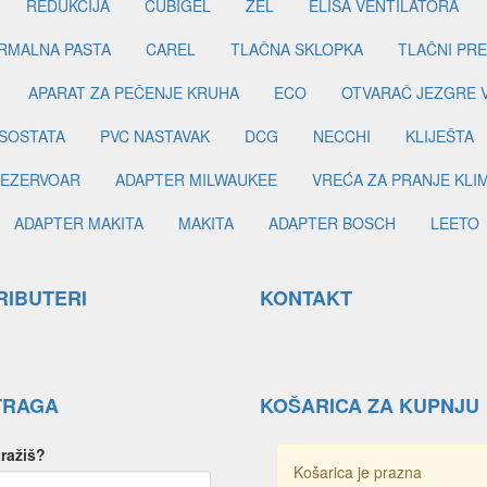
REDUKCIJA
CUBIGEL
ZEL
ELISA VENTILATORA
RMALNA PASTA
CAREL
TLAČNA SKLOPKA
TLAČNI PR
APARAT ZA PEČENJE KRUHA
ECO
OTVARAČ JEZGRE 
SOSTATA
PVC NASTAVAK
DCG
NECCHI
KLIJEŠTA
EZERVOAR
ADAPTER MILWAUKEE
VREĆA ZA PRANJE KLI
ADAPTER MAKITA
MAKITA
ADAPTER BOSCH
LEETO
RIBUTERI
KONTAKT
TRAGA
KOŠARICA ZA KUPNJU
tražiš?
Košarica je prazna