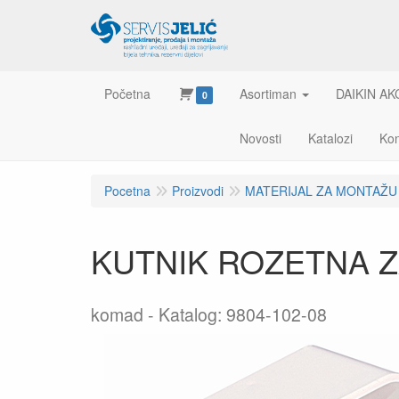
Početna
Asortiman
DAIKIN AK
0
Novosti
Katalozi
Kon
Pocetna
Proizvodi
MATERIJAL ZA MONTAŽU
KUTNIK ROZETNA ZA
komad
Katalog: 9804-102-08