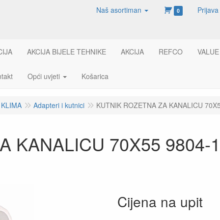
Naš asortiman
Prijava
0
CIJA
AKCIJA BIJELE TEHNIKE
AKCIJA
REFCO
VALUE
takt
Opći uvjeti
Košarica
 KLIMA
Adapteri i kutnici
KUTNIK ROZETNA ZA KANALICU 70X5
 KANALICU 70X55 9804-1
Cijena na upit