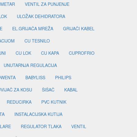
METAR
VENTIL ZA PUNJENJE
LOK
ULOŽAK DEHIDRATORA
E
EL.GRIJAČA MREŽA
GRIJAČI KABEL
LACIJOM
CU TESNILO
JNI
CU LOK
CU KAPA
CUPROFRIO
UNUTARNJA REGULACIJA
OWENTA
BABYLISS
PHILIPS
UVIJAČ ZA KOSU
ŠIŠAČ
KABAL
REDUCIRKA
PVC KUTNIK
TA
INSTALACIJSKA KUTIJA
ILARE
REGULATOR TLAKA
VENTIL