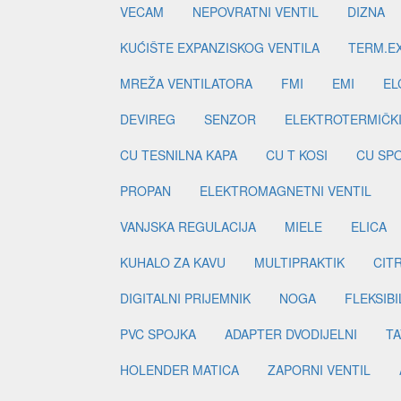
VECAM
NEPOVRATNI VENTIL
DIZNA
KUĆIŠTE EXPANZISKOG VENTILA
TERM.EX
MREŽA VENTILATORA
FMI
EMI
EL
DEVIREG
SENZOR
ELEKTROTERMIČK
CU TESNILNA KAPA
CU T KOSI
CU SP
PROPAN
ELEKTROMAGNETNI VENTIL
VANJSKA REGULACIJA
MIELE
ELICA
KUHALO ZA KAVU
MULTIPRAKTIK
CIT
DIGITALNI PRIJEMNIK
NOGA
FLEKSIBI
PVC SPOJKA
ADAPTER DVODIJELNI
TA
HOLENDER MATICA
ZAPORNI VENTIL