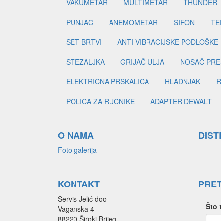
VAKUMETAR
MULTIMETAR
THUNDER
PUNJAČ
ANEMOMETAR
SIFON
TE
SET BRTVI
ANTI VIBRACIJSKE PODLOŠKE
STEZALJKA
GRIJAČ ULJA
NOSAČ PRE
ELEKTRIČNA PRSKALICA
HLADNJAK
R
POLICA ZA RUČNIKE
ADAPTER DEWALT
O NAMA
DIST
Foto galerija
KONTAKT
PRE
Servis Jelić doo
Što 
Vaganska 4
88220 Široki Brijeg