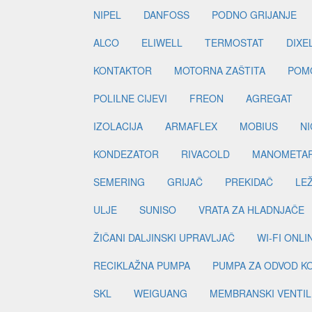
NIPEL
DANFOSS
PODNO GRIJANJE
ALCO
ELIWELL
TERMOSTAT
DIXE
KONTAKTOR
MOTORNA ZAŠTITA
POM
POLILNE CIJEVI
FREON
AGREGAT
IZOLACIJA
ARMAFLEX
MOBIUS
N
KONDEZATOR
RIVACOLD
MANOMETA
SEMERING
GRIJAČ
PREKIDAČ
LE
ULJE
SUNISO
VRATA ZA HLADNJAČE
ŽIČANI DALJINSKI UPRAVLJAČ
WI-FI ONL
RECIKLAŽNA PUMPA
PUMPA ZA ODVOD K
SKL
WEIGUANG
MEMBRANSKI VENTIL