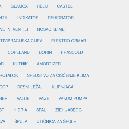
A
GLAMOX
HELIJ
CASTEL
NTIL
INDIKATOR
DEHIDRATOR
ETNI VENTILI
NOSAČ KLIME
TIVIBRACIJSKA CIJEV
ELEKTRO ORMAR
COPELAND
DORIN
FRASCOLD
OR
KUTNIK
AMORTIZER
ROTALOK
SREDSTVO ZA ČIŠĆENJE KLIMA
COP
DESNI LEŽAJ
KLIPNJAČA
NER
VALUE
VAGE
VAKUM PUMPA
ST
HIDRIA
SPAL
ZIEHL-ABEGG
AVA
ŠPULA
UTIČNICA ZA ŠPULE