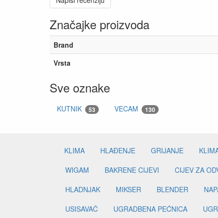
Napiši recenziju
Značajke proizvoda
Brand
Vrsta
Sve oznake
KUTNIK
VECAM
53
130
KLIMA
HLAĐENJE
GRIJANJE
KLIM
WIGAM
BAKRENE CIJEVI
CIJEV ZA O
HLADNJAK
MIKSER
BLENDER
NAP
USISAVAČ
UGRADBENA PEĆNICA
UGR