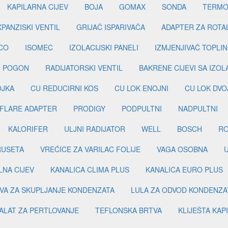
KAPILARNA CIJEV
BOJA
GOMAX
SONDA
TERMO
PANZISKI VENTIL
GRIJAČ ISPARIVAČA
ADAPTER ZA ROTA
CO
ISOMEC
IZOLACIJSKI PANELI
IZMJENJIVAČ TOPLIN
I POGON
RADIJATORSKI VENTIL
BAKRENE CIJEVI SA IZO
OJKA
CU REDUCIRNI KOS
CU LOK ENOJNI
CU LOK DVO
FLARE ADAPTER
PRODIGY
PODPULTNI
NADPULTNI
KALORIFER
ULJNI RADIJATOR
WELL
BOSCH
R
RUSETA
VREĆICE ZA VARILAC FOLIJE
VAGA OSOBNA
LNA CIJEV
KANALICA CLIMA PLUS
KANALICA EURO PLUS
VA ZA SKUPLJANJE KONDENZATA
LULA ZA ODVOD KONDENZA
ALAT ZA PERTLOVANJE
TEFLONSKA BRTVA
KLIJEŠTA KAP