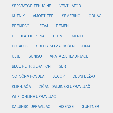
SEPARATOR TEKUĆINE
VENTILATOR
KUTNIK
AMORTIZER
SEMERING
GRIJAČ
PREKIDAČ
LEŽAJ
REMEN
REGULATOR PLINA
TERMOELEMENTI
ROTALOK
SREDSTVO ZA ČIŠĆENJE KLIMA
ULJE
SUNISO
VRATA ZA HLADNJAČE
BLUE REFRIGERATION
SER
ODTOČNA POSUDA
SECOP
DESNI LEŽAJ
KLIPNJAČA
ŽIČANI DALJINSKI UPRAVLJAČ
WI-FI ONLINE UPRAVLJAČ
DALJINSKI UPRAVLJAČ
HISENSE
GUNTNER