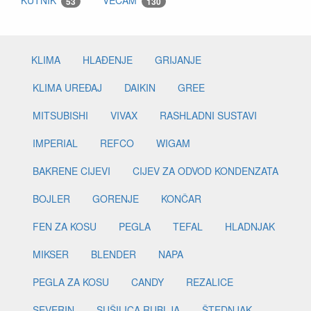
KUTNIK
VECAM
53
130
KLIMA
HLAĐENJE
GRIJANJE
KLIMA UREĐAJ
DAIKIN
GREE
MITSUBISHI
VIVAX
RASHLADNI SUSTAVI
IMPERIAL
REFCO
WIGAM
BAKRENE CIJEVI
CIJEV ZA ODVOD KONDENZATA
BOJLER
GORENJE
KONČAR
FEN ZA KOSU
PEGLA
TEFAL
HLADNJAK
MIKSER
BLENDER
NAPA
PEGLA ZA KOSU
CANDY
REZALICE
SEVERIN
SUŠILICA RUBLJA
ŠTEDNJAK