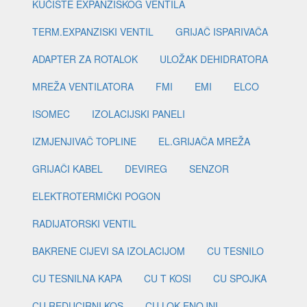
KUĆIŠTE EXPANZISKOG VENTILA
TERM.EXPANZISKI VENTIL
GRIJAČ ISPARIVAČA
ADAPTER ZA ROTALOK
ULOŽAK DEHIDRATORA
MREŽA VENTILATORA
FMI
EMI
ELCO
ISOMEC
IZOLACIJSKI PANELI
IZMJENJIVAČ TOPLINE
EL.GRIJAČA MREŽA
GRIJAČI KABEL
DEVIREG
SENZOR
ELEKTROTERMIČKI POGON
RADIJATORSKI VENTIL
BAKRENE CIJEVI SA IZOLACIJOM
CU TESNILO
CU TESNILNA KAPA
CU T KOSI
CU SPOJKA
CU REDUCIRNI KOS
CU LOK ENOJNI