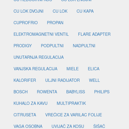
CU LOK DVOJNI
CU LOK
CU KAPA
CUPROFRIO
PROPAN
ELEKTROMAGNETNI VENTIL
FLARE ADAPTER
PRODIGY
PODPULTNI
NADPULTNI
UNUTARNJA REGULACIJA
VANJSKA REGULACIJA
MIELE
ELICA
KALORIFER
ULJNI RADIJATOR
WELL
BOSCH
ROWENTA
BABYLISS
PHILIPS
KUHALO ZA KAVU
MULTIPRAKTIK
CITRUSETA
VREĆICE ZA VARILAC FOLIJE
VAGA OSOBNA
UVIJAČ ZA KOSU
ŠIŠAČ