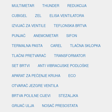
MULTIMETAR
THUNDER
REDUKCIJA
CUBIGEL
ZEL
ELISA VENTILATORA
IZVIJAČ ZA VENTILE
TEFLONSKA BRTVA
PUNJAČ
ANEMOMETAR
SIFON
TERMALNA PASTA
CAREL
TLAČNA SKLOPKA
TLAČNI PRETVARAČ
TRANSFORMATOR
SET BRTVI
ANTI VIBRACIJSKE PODLOŠKE
APARAT ZA PEČENJE KRUHA
ECO
OTVARAČ JEZGRE VENTILA
BRTVA POLILNE CIJEVI
STEZALJKA
GRIJAČ ULJA
NOSAČ PRESOSTATA