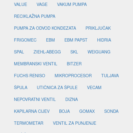
VALUE
VAGE
VAKUM PUMPA
RECIKLAŽNA PUMPA
PUMPA ZA ODVOD KONDEZATA
PRIKLJUČAK
FRIGOMEC
EBM
EBM PAPST
HIDRIA
SPAL
ZIEHL-ABEGG
SKL
WEIGUANG
MEMBRANSKI VENTIL
BITZER
FUCHS RENISO
MIKROPROCESOR
TULJAVA
ŠPULA
UTIČNICA ZA ŠPULE
VECAM
NEPOVRATNI VENTIL
DIZNA
KAPILARNA CIJEV
BOJA
GOMAX
SONDA
TERMOMETAR
VENTIL ZA PUNJENJE