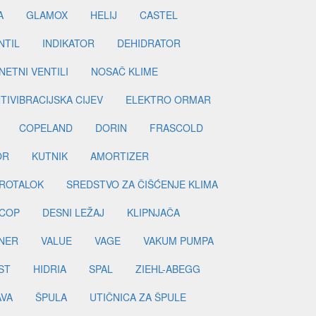
A
GLAMOX
HELIJ
CASTEL
NTIL
INDIKATOR
DEHIDRATOR
ETNI VENTILI
NOSAČ KLIME
TIVIBRACIJSKA CIJEV
ELEKTRO ORMAR
COPELAND
DORIN
FRASCOLD
OR
KUTNIK
AMORTIZER
ROTALOK
SREDSTVO ZA ČIŠĆENJE KLIMA
COP
DESNI LEŽAJ
KLIPNJAČA
NER
VALUE
VAGE
VAKUM PUMPA
ST
HIDRIA
SPAL
ZIEHL-ABEGG
AVA
ŠPULA
UTIČNICA ZA ŠPULE