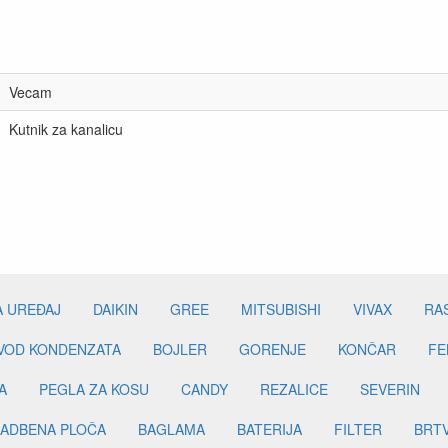
Vecam
Kutnik za kanalicu
A UREĐAJ
DAIKIN
GREE
MITSUBISHI
VIVAX
RA
DVOD KONDENZATA
BOJLER
GORENJE
KONČAR
FE
A
PEGLA ZA KOSU
CANDY
REZALICE
SEVERIN
ADBENA PLOČA
BAGLAMA
BATERIJA
FILTER
BRT