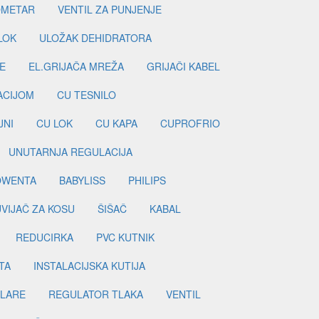
METAR
VENTIL ZA PUNJENJE
LOK
ULOŽAK DEHIDRATORA
E
EL.GRIJAČA MREŽA
GRIJAČI KABEL
LACIJOM
CU TESNILO
JNI
CU LOK
CU KAPA
CUPROFRIO
UNUTARNJA REGULACIJA
OWENTA
BABYLISS
PHILIPS
UVIJAČ ZA KOSU
ŠIŠAČ
KABAL
REDUCIRKA
PVC KUTNIK
TA
INSTALACIJSKA KUTIJA
ILARE
REGULATOR TLAKA
VENTIL