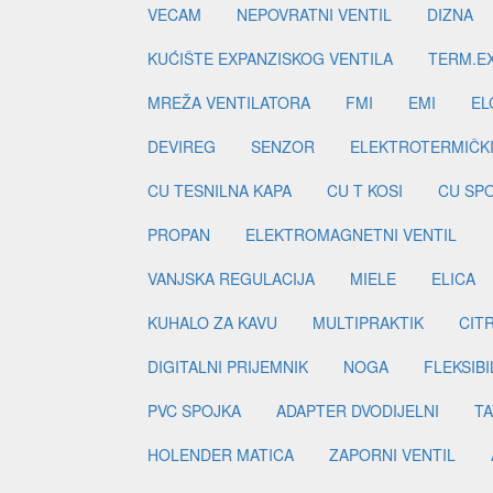
VECAM
NEPOVRATNI VENTIL
DIZNA
KUĆIŠTE EXPANZISKOG VENTILA
TERM.EX
MREŽA VENTILATORA
FMI
EMI
EL
DEVIREG
SENZOR
ELEKTROTERMIČK
CU TESNILNA KAPA
CU T KOSI
CU SP
PROPAN
ELEKTROMAGNETNI VENTIL
VANJSKA REGULACIJA
MIELE
ELICA
KUHALO ZA KAVU
MULTIPRAKTIK
CIT
DIGITALNI PRIJEMNIK
NOGA
FLEKSIBI
PVC SPOJKA
ADAPTER DVODIJELNI
TA
HOLENDER MATICA
ZAPORNI VENTIL