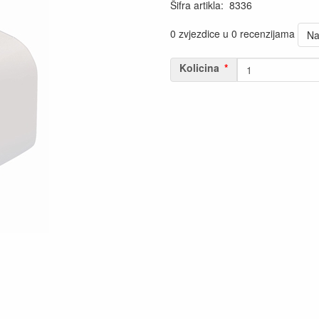
Šifra artikla
:
8336
0 zvjezdice u 0 recenzijama
Na
Kolicina