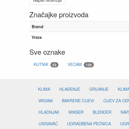
Napiši recenziju
Značajke proizvoda
Brand
Vrsta
Sve oznake
KUTNIK
VECAM
53
130
KLIMA
HLAĐENJE
GRIJANJE
KLIM
WIGAM
BAKRENE CIJEVI
CIJEV ZA O
HLADNJAK
MIKSER
BLENDER
NAP
USISAVAČ
UGRADBENA PEĆNICA
UGR