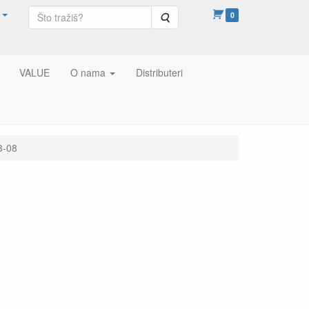
Pretraga
0
VALUE
O nama
Distributeri
3-08