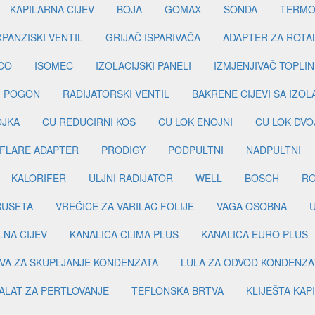
KAPILARNA CIJEV
BOJA
GOMAX
SONDA
TERMO
PANZISKI VENTIL
GRIJAČ ISPARIVAČA
ADAPTER ZA ROTA
CO
ISOMEC
IZOLACIJSKI PANELI
IZMJENJIVAČ TOPLIN
I POGON
RADIJATORSKI VENTIL
BAKRENE CIJEVI SA IZO
OJKA
CU REDUCIRNI KOS
CU LOK ENOJNI
CU LOK DVO
FLARE ADAPTER
PRODIGY
PODPULTNI
NADPULTNI
KALORIFER
ULJNI RADIJATOR
WELL
BOSCH
R
RUSETA
VREĆICE ZA VARILAC FOLIJE
VAGA OSOBNA
LNA CIJEV
KANALICA CLIMA PLUS
KANALICA EURO PLUS
VA ZA SKUPLJANJE KONDENZATA
LULA ZA ODVOD KONDENZA
ALAT ZA PERTLOVANJE
TEFLONSKA BRTVA
KLIJEŠTA KAP