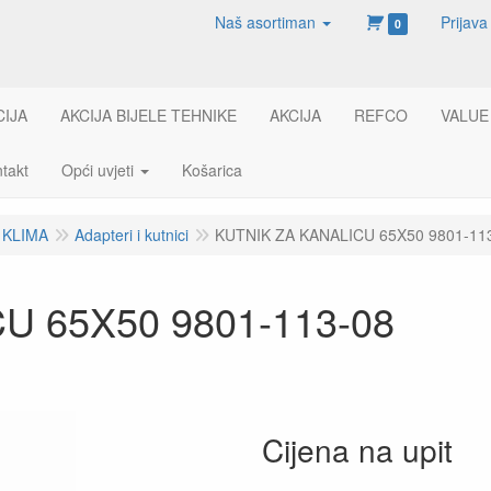
Naš asortiman
Prijava
0
CIJA
AKCIJA BIJELE TEHNIKE
AKCIJA
REFCO
VALUE
takt
Opći uvjeti
Košarica
 KLIMA
Adapteri i kutnici
KUTNIK ZA KANALICU 65X50 9801-11
U 65X50 9801-113-08
Cijena na upit