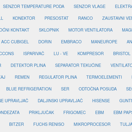
SENZOR TEMPERATURE PODA
SENZOR VLAGE
ELEKTR
LL
KONEKTOR
PRESOSTAT
RANCO
ZAUSTAVNI VE
OĆNI KONTAKT
SKLOPNIK
MOTOR VENTILATORA
MAGN
ACC CUBIGEL
DORIN
EMBRACO
MANEUROPE
AN
ICCONS
ISPARIVAČ
LU - VE
KOMPRESOR
BRISTOL
R
DETEKTOR PLINA
SEPARATOR TEKUĆINE
VENTILAT
ŽAJ
REMEN
REGULATOR PLINA
TERMOELEMENTI
BLUE REFRIGERATION
SER
ODTOČNA POSUDA
SE
INE UPRAVLJAČ
DALJINSKI UPRAVLJAČ
HISENSE
GUNT
ONDEZATA
PRIKLJUČAK
FRIGOMEC
EBM
EBM PAP
BITZER
FUCHS RENISO
MIKROPROCESOR
TULJ