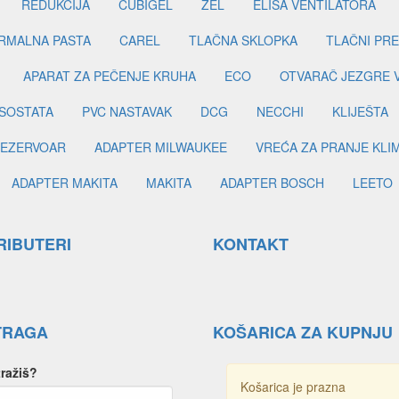
REDUKCIJA
CUBIGEL
ZEL
ELISA VENTILATORA
RMALNA PASTA
CAREL
TLAČNA SKLOPKA
TLAČNI PR
APARAT ZA PEČENJE KRUHA
ECO
OTVARAČ JEZGRE 
SOSTATA
PVC NASTAVAK
DCG
NECCHI
KLIJEŠTA
EZERVOAR
ADAPTER MILWAUKEE
VREĆA ZA PRANJE KLI
ADAPTER MAKITA
MAKITA
ADAPTER BOSCH
LEETO
RIBUTERI
KONTAKT
TRAGA
KOŠARICA ZA KUPNJU
tražiš?
Košarica je prazna