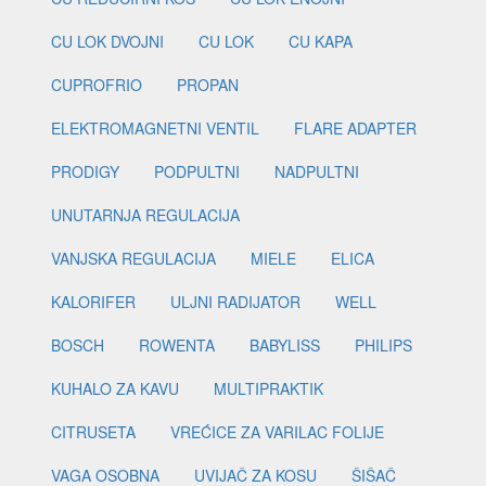
CU LOK DVOJNI
CU LOK
CU KAPA
CUPROFRIO
PROPAN
ELEKTROMAGNETNI VENTIL
FLARE ADAPTER
PRODIGY
PODPULTNI
NADPULTNI
UNUTARNJA REGULACIJA
VANJSKA REGULACIJA
MIELE
ELICA
KALORIFER
ULJNI RADIJATOR
WELL
BOSCH
ROWENTA
BABYLISS
PHILIPS
KUHALO ZA KAVU
MULTIPRAKTIK
CITRUSETA
VREĆICE ZA VARILAC FOLIJE
VAGA OSOBNA
UVIJAČ ZA KOSU
ŠIŠAČ