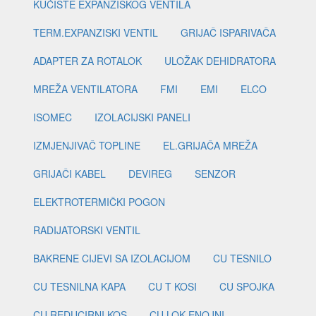
KUĆIŠTE EXPANZISKOG VENTILA
TERM.EXPANZISKI VENTIL
GRIJAČ ISPARIVAČA
ADAPTER ZA ROTALOK
ULOŽAK DEHIDRATORA
MREŽA VENTILATORA
FMI
EMI
ELCO
ISOMEC
IZOLACIJSKI PANELI
IZMJENJIVAČ TOPLINE
EL.GRIJAČA MREŽA
GRIJAČI KABEL
DEVIREG
SENZOR
ELEKTROTERMIČKI POGON
RADIJATORSKI VENTIL
BAKRENE CIJEVI SA IZOLACIJOM
CU TESNILO
CU TESNILNA KAPA
CU T KOSI
CU SPOJKA
CU REDUCIRNI KOS
CU LOK ENOJNI