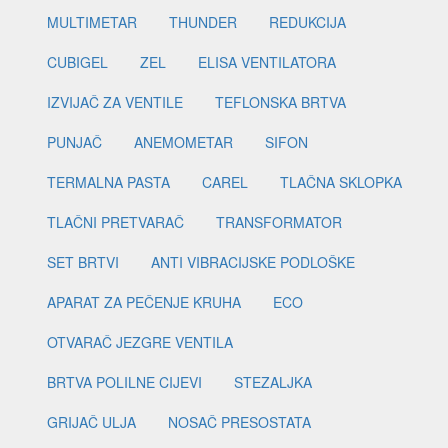
MULTIMETAR
THUNDER
REDUKCIJA
CUBIGEL
ZEL
ELISA VENTILATORA
IZVIJAČ ZA VENTILE
TEFLONSKA BRTVA
PUNJAČ
ANEMOMETAR
SIFON
TERMALNA PASTA
CAREL
TLAČNA SKLOPKA
TLAČNI PRETVARAČ
TRANSFORMATOR
SET BRTVI
ANTI VIBRACIJSKE PODLOŠKE
APARAT ZA PEČENJE KRUHA
ECO
OTVARAČ JEZGRE VENTILA
BRTVA POLILNE CIJEVI
STEZALJKA
GRIJAČ ULJA
NOSAČ PRESOSTATA