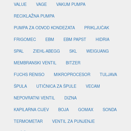
VALUE
VAGE
VAKUM PUMPA
RECIKLAŽNA PUMPA
PUMPA ZA ODVOD KONDEZATA
PRIKLJUČAK
FRIGOMEC
EBM
EBM PAPST
HIDRIA
SPAL
ZIEHL-ABEGG
SKL
WEIGUANG
MEMBRANSKI VENTIL
BITZER
FUCHS RENISO
MIKROPROCESOR
TULJAVA
ŠPULA
UTIČNICA ZA ŠPULE
VECAM
NEPOVRATNI VENTIL
DIZNA
KAPILARNA CIJEV
BOJA
GOMAX
SONDA
TERMOMETAR
VENTIL ZA PUNJENJE