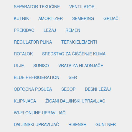
SEPARATOR TEKUĆINE
VENTILATOR
KUTNIK
AMORTIZER
SEMERING
GRIJAČ
PREKIDAČ
LEŽAJ
REMEN
REGULATOR PLINA
TERMOELEMENTI
ROTALOK
SREDSTVO ZA ČIŠĆENJE KLIMA
ULJE
SUNISO
VRATA ZA HLADNJAČE
BLUE REFRIGERATION
SER
ODTOČNA POSUDA
SECOP
DESNI LEŽAJ
KLIPNJAČA
ŽIČANI DALJINSKI UPRAVLJAČ
WI-FI ONLINE UPRAVLJAČ
DALJINSKI UPRAVLJAČ
HISENSE
GUNTNER