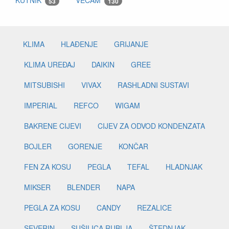
KUTNIK
VECAM
53
130
KLIMA
HLAĐENJE
GRIJANJE
KLIMA UREĐAJ
DAIKIN
GREE
MITSUBISHI
VIVAX
RASHLADNI SUSTAVI
IMPERIAL
REFCO
WIGAM
BAKRENE CIJEVI
CIJEV ZA ODVOD KONDENZATA
BOJLER
GORENJE
KONČAR
FEN ZA KOSU
PEGLA
TEFAL
HLADNJAK
MIKSER
BLENDER
NAPA
PEGLA ZA KOSU
CANDY
REZALICE
SEVERIN
SUŠILICA RUBLJA
ŠTEDNJAK