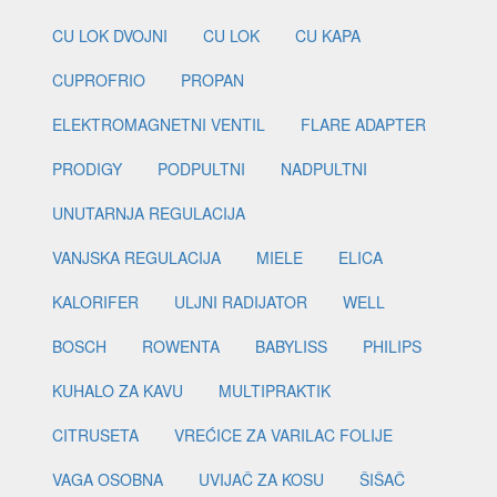
CU LOK DVOJNI
CU LOK
CU KAPA
CUPROFRIO
PROPAN
ELEKTROMAGNETNI VENTIL
FLARE ADAPTER
PRODIGY
PODPULTNI
NADPULTNI
UNUTARNJA REGULACIJA
VANJSKA REGULACIJA
MIELE
ELICA
KALORIFER
ULJNI RADIJATOR
WELL
BOSCH
ROWENTA
BABYLISS
PHILIPS
KUHALO ZA KAVU
MULTIPRAKTIK
CITRUSETA
VREĆICE ZA VARILAC FOLIJE
VAGA OSOBNA
UVIJAČ ZA KOSU
ŠIŠAČ