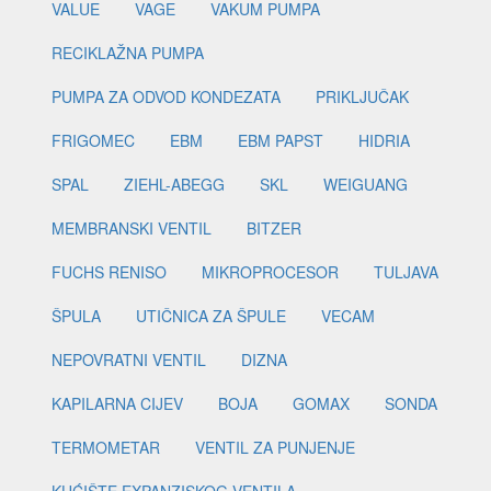
VALUE
VAGE
VAKUM PUMPA
RECIKLAŽNA PUMPA
PUMPA ZA ODVOD KONDEZATA
PRIKLJUČAK
FRIGOMEC
EBM
EBM PAPST
HIDRIA
SPAL
ZIEHL-ABEGG
SKL
WEIGUANG
MEMBRANSKI VENTIL
BITZER
FUCHS RENISO
MIKROPROCESOR
TULJAVA
ŠPULA
UTIČNICA ZA ŠPULE
VECAM
NEPOVRATNI VENTIL
DIZNA
KAPILARNA CIJEV
BOJA
GOMAX
SONDA
TERMOMETAR
VENTIL ZA PUNJENJE