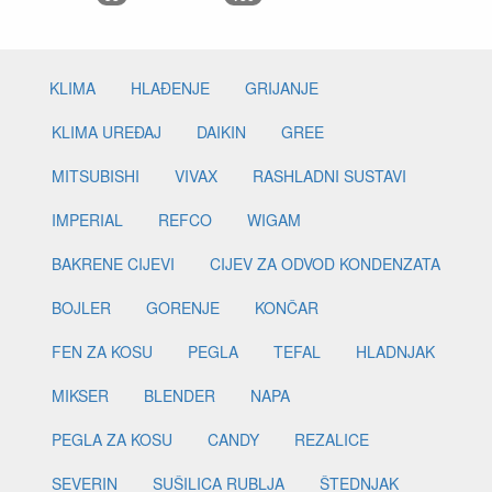
KLIMA
HLAĐENJE
GRIJANJE
KLIMA UREĐAJ
DAIKIN
GREE
MITSUBISHI
VIVAX
RASHLADNI SUSTAVI
IMPERIAL
REFCO
WIGAM
BAKRENE CIJEVI
CIJEV ZA ODVOD KONDENZATA
BOJLER
GORENJE
KONČAR
FEN ZA KOSU
PEGLA
TEFAL
HLADNJAK
MIKSER
BLENDER
NAPA
PEGLA ZA KOSU
CANDY
REZALICE
SEVERIN
SUŠILICA RUBLJA
ŠTEDNJAK