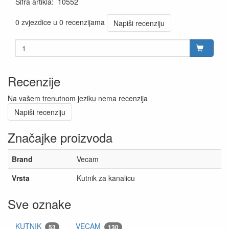
Šifra artikla
:
10552
0 zvjezdice u 0 recenzijama
Napiši recenziju
Recenzije
Na vašem trenutnom jeziku nema recenzija
Napiši recenziju
Značajke proizvoda
Brand
Vecam
Vrsta
Kutnik za kanalicu
Sve oznake
KUTNIK
VECAM
53
130