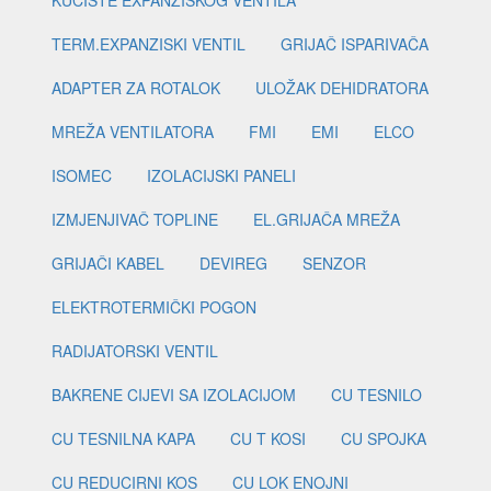
KUĆIŠTE EXPANZISKOG VENTILA
TERM.EXPANZISKI VENTIL
GRIJAČ ISPARIVAČA
ADAPTER ZA ROTALOK
ULOŽAK DEHIDRATORA
MREŽA VENTILATORA
FMI
EMI
ELCO
ISOMEC
IZOLACIJSKI PANELI
IZMJENJIVAČ TOPLINE
EL.GRIJAČA MREŽA
GRIJAČI KABEL
DEVIREG
SENZOR
ELEKTROTERMIČKI POGON
RADIJATORSKI VENTIL
BAKRENE CIJEVI SA IZOLACIJOM
CU TESNILO
CU TESNILNA KAPA
CU T KOSI
CU SPOJKA
CU REDUCIRNI KOS
CU LOK ENOJNI