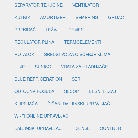
SEPARATOR TEKUĆINE
VENTILATOR
KUTNIK
AMORTIZER
SEMERING
GRIJAČ
PREKIDAČ
LEŽAJ
REMEN
REGULATOR PLINA
TERMOELEMENTI
ROTALOK
SREDSTVO ZA ČIŠĆENJE KLIMA
ULJE
SUNISO
VRATA ZA HLADNJAČE
BLUE REFRIGERATION
SER
ODTOČNA POSUDA
SECOP
DESNI LEŽAJ
KLIPNJAČA
ŽIČANI DALJINSKI UPRAVLJAČ
WI-FI ONLINE UPRAVLJAČ
DALJINSKI UPRAVLJAČ
HISENSE
GUNTNER