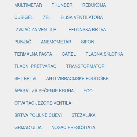
MULTIMETAR
THUNDER
REDUKCIJA
CUBIGEL
ZEL
ELISA VENTILATORA
IZVIJAČ ZA VENTILE
TEFLONSKA BRTVA
PUNJAČ
ANEMOMETAR
SIFON
TERMALNA PASTA
CAREL
TLAČNA SKLOPKA
TLAČNI PRETVARAČ
TRANSFORMATOR
SET BRTVI
ANTI VIBRACIJSKE PODLOŠKE
APARAT ZA PEČENJE KRUHA
ECO
OTVARAČ JEZGRE VENTILA
BRTVA POLILNE CIJEVI
STEZALJKA
GRIJAČ ULJA
NOSAČ PRESOSTATA