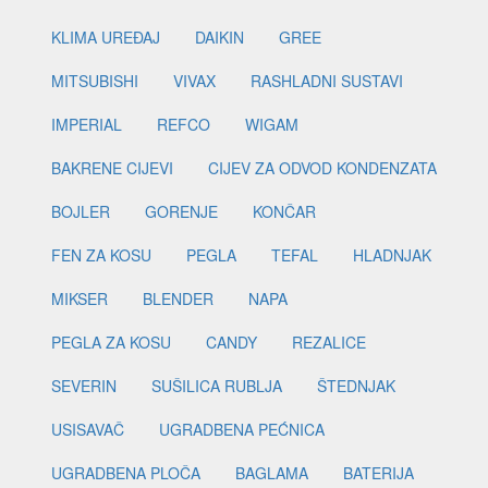
KLIMA UREĐAJ
DAIKIN
GREE
MITSUBISHI
VIVAX
RASHLADNI SUSTAVI
IMPERIAL
REFCO
WIGAM
BAKRENE CIJEVI
CIJEV ZA ODVOD KONDENZATA
BOJLER
GORENJE
KONČAR
FEN ZA KOSU
PEGLA
TEFAL
HLADNJAK
MIKSER
BLENDER
NAPA
PEGLA ZA KOSU
CANDY
REZALICE
SEVERIN
SUŠILICA RUBLJA
ŠTEDNJAK
USISAVAČ
UGRADBENA PEĆNICA
UGRADBENA PLOČA
BAGLAMA
BATERIJA