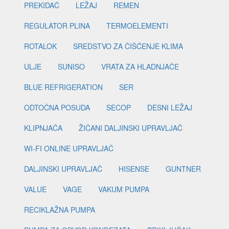
PREKIDAČ
LEŽAJ
REMEN
REGULATOR PLINA
TERMOELEMENTI
ROTALOK
SREDSTVO ZA ČIŠĆENJE KLIMA
ULJE
SUNISO
VRATA ZA HLADNJAČE
BLUE REFRIGERATION
SER
ODTOČNA POSUDA
SECOP
DESNI LEŽAJ
KLIPNJAČA
ŽIČANI DALJINSKI UPRAVLJAČ
WI-FI ONLINE UPRAVLJAČ
DALJINSKI UPRAVLJAČ
HISENSE
GUNTNER
VALUE
VAGE
VAKUM PUMPA
RECIKLAŽNA PUMPA