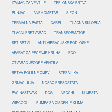
IZVIJAČ ZA VENTILE
TEFLONSKA BRTVA
PUNJAČ
ANEMOMETAR
SIFON
TERMALNA PASTA
CAREL
TLAČNA SKLOPKA
TLAČNI PRETVARAČ
TRANSFORMATOR
SET BRTVI
ANTI VIBRACIJSKE PODLOŠKE
APARAT ZA PEČENJE KRUHA
ECO
OTVARAČ JEZGRE VENTILA
BRTVA POLILNE CIJEVI
STEZALJKA
GRIJAČ ULJA
NOSAČ PRESOSTATA
PVC NASTAVAK
DCG
NECCHI
KLIJEŠTA
WIPCOOL
PUMPA ZA ČIŠĆENJE KLIMA