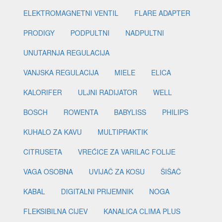
ELEKTROMAGNETNI VENTIL
FLARE ADAPTER
PRODIGY
PODPULTNI
NADPULTNI
UNUTARNJA REGULACIJA
VANJSKA REGULACIJA
MIELE
ELICA
KALORIFER
ULJNI RADIJATOR
WELL
BOSCH
ROWENTA
BABYLISS
PHILIPS
KUHALO ZA KAVU
MULTIPRAKTIK
CITRUSETA
VREĆICE ZA VARILAC FOLIJE
VAGA OSOBNA
UVIJAČ ZA KOSU
ŠIŠAČ
KABAL
DIGITALNI PRIJEMNIK
NOGA
FLEKSIBILNA CIJEV
KANALICA CLIMA PLUS