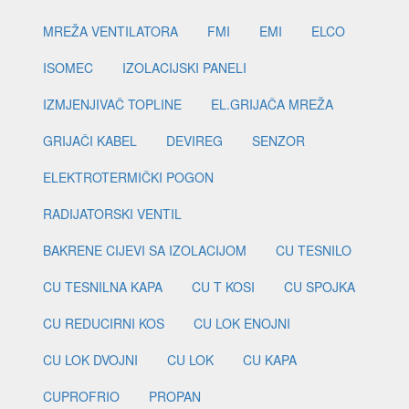
MREŽA VENTILATORA
FMI
EMI
ELCO
ISOMEC
IZOLACIJSKI PANELI
IZMJENJIVAČ TOPLINE
EL.GRIJAČA MREŽA
GRIJAČI KABEL
DEVIREG
SENZOR
ELEKTROTERMIČKI POGON
RADIJATORSKI VENTIL
BAKRENE CIJEVI SA IZOLACIJOM
CU TESNILO
CU TESNILNA KAPA
CU T KOSI
CU SPOJKA
CU REDUCIRNI KOS
CU LOK ENOJNI
CU LOK DVOJNI
CU LOK
CU KAPA
CUPROFRIO
PROPAN