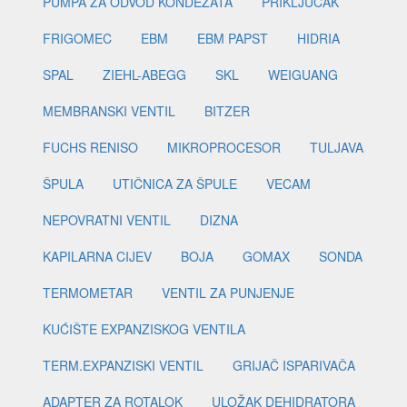
PUMPA ZA ODVOD KONDEZATA
PRIKLJUČAK
FRIGOMEC
EBM
EBM PAPST
HIDRIA
SPAL
ZIEHL-ABEGG
SKL
WEIGUANG
MEMBRANSKI VENTIL
BITZER
FUCHS RENISO
MIKROPROCESOR
TULJAVA
ŠPULA
UTIČNICA ZA ŠPULE
VECAM
NEPOVRATNI VENTIL
DIZNA
KAPILARNA CIJEV
BOJA
GOMAX
SONDA
TERMOMETAR
VENTIL ZA PUNJENJE
KUĆIŠTE EXPANZISKOG VENTILA
TERM.EXPANZISKI VENTIL
GRIJAČ ISPARIVAČA
ADAPTER ZA ROTALOK
ULOŽAK DEHIDRATORA