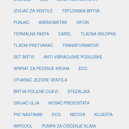
IZVIJAČ ZA VENTILE
TEFLONSKA BRTVA
PUNJAČ
ANEMOMETAR
SIFON
TERMALNA PASTA
CAREL
TLAČNA SKLOPKA
TLAČNI PRETVARAČ
TRANSFORMATOR
SET BRTVI
ANTI VIBRACIJSKE PODLOŠKE
APARAT ZA PEČENJE KRUHA
ECO
OTVARAČ JEZGRE VENTILA
BRTVA POLILNE CIJEVI
STEZALJKA
GRIJAČ ULJA
NOSAČ PRESOSTATA
PVC NASTAVAK
DCG
NECCHI
KLIJEŠTA
WIPCOOL
PUMPA ZA ČIŠĆENJE KLIMA