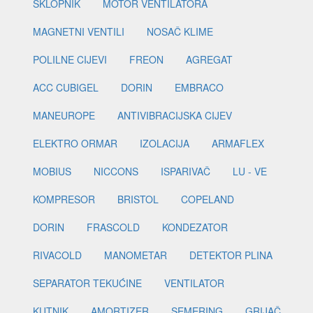
SKLOPNIK
MOTOR VENTILATORA
MAGNETNI VENTILI
NOSAČ KLIME
POLILNE CIJEVI
FREON
AGREGAT
ACC CUBIGEL
DORIN
EMBRACO
MANEUROPE
ANTIVIBRACIJSKA CIJEV
ELEKTRO ORMAR
IZOLACIJA
ARMAFLEX
MOBIUS
NICCONS
ISPARIVAČ
LU - VE
KOMPRESOR
BRISTOL
COPELAND
DORIN
FRASCOLD
KONDEZATOR
RIVACOLD
MANOMETAR
DETEKTOR PLINA
SEPARATOR TEKUĆINE
VENTILATOR
KUTNIK
AMORTIZER
SEMERING
GRIJAČ