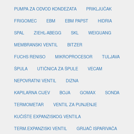
PUMPA ZA ODVOD KONDEZATA
PRIKLJUČAK
FRIGOMEC
EBM
EBM PAPST
HIDRIA
SPAL
ZIEHL-ABEGG
SKL
WEIGUANG
MEMBRANSKI VENTIL
BITZER
FUCHS RENISO
MIKROPROCESOR
TULJAVA
ŠPULA
UTIČNICA ZA ŠPULE
VECAM
NEPOVRATNI VENTIL
DIZNA
KAPILARNA CIJEV
BOJA
GOMAX
SONDA
TERMOMETAR
VENTIL ZA PUNJENJE
KUĆIŠTE EXPANZISKOG VENTILA
TERM.EXPANZISKI VENTIL
GRIJAČ ISPARIVAČA