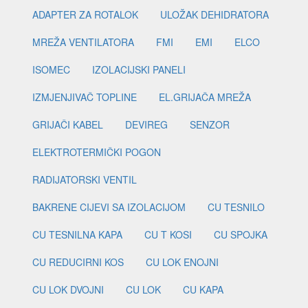
ADAPTER ZA ROTALOK
ULOŽAK DEHIDRATORA
MREŽA VENTILATORA
FMI
EMI
ELCO
ISOMEC
IZOLACIJSKI PANELI
IZMJENJIVAČ TOPLINE
EL.GRIJAČA MREŽA
GRIJAČI KABEL
DEVIREG
SENZOR
ELEKTROTERMIČKI POGON
RADIJATORSKI VENTIL
BAKRENE CIJEVI SA IZOLACIJOM
CU TESNILO
CU TESNILNA KAPA
CU T KOSI
CU SPOJKA
CU REDUCIRNI KOS
CU LOK ENOJNI
CU LOK DVOJNI
CU LOK
CU KAPA