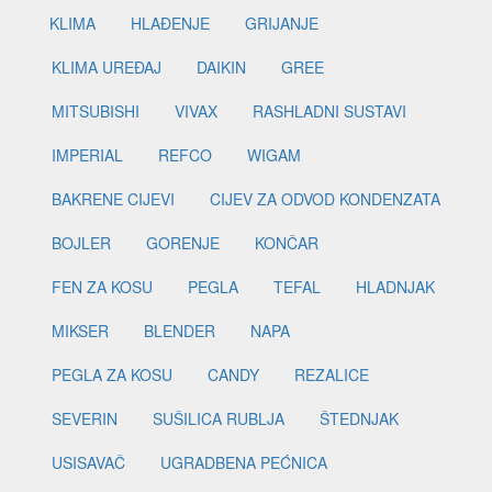
KLIMA
HLAĐENJE
GRIJANJE
KLIMA UREĐAJ
DAIKIN
GREE
MITSUBISHI
VIVAX
RASHLADNI SUSTAVI
IMPERIAL
REFCO
WIGAM
BAKRENE CIJEVI
CIJEV ZA ODVOD KONDENZATA
BOJLER
GORENJE
KONČAR
FEN ZA KOSU
PEGLA
TEFAL
HLADNJAK
MIKSER
BLENDER
NAPA
PEGLA ZA KOSU
CANDY
REZALICE
SEVERIN
SUŠILICA RUBLJA
ŠTEDNJAK
USISAVAČ
UGRADBENA PEĆNICA