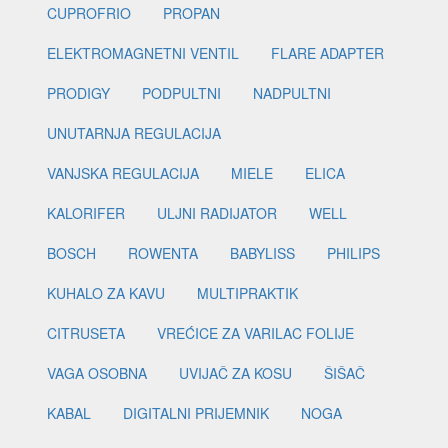
CUPROFRIO
PROPAN
ELEKTROMAGNETNI VENTIL
FLARE ADAPTER
PRODIGY
PODPULTNI
NADPULTNI
UNUTARNJA REGULACIJA
VANJSKA REGULACIJA
MIELE
ELICA
KALORIFER
ULJNI RADIJATOR
WELL
BOSCH
ROWENTA
BABYLISS
PHILIPS
KUHALO ZA KAVU
MULTIPRAKTIK
CITRUSETA
VREĆICE ZA VARILAC FOLIJE
VAGA OSOBNA
UVIJAČ ZA KOSU
ŠIŠAČ
KABAL
DIGITALNI PRIJEMNIK
NOGA