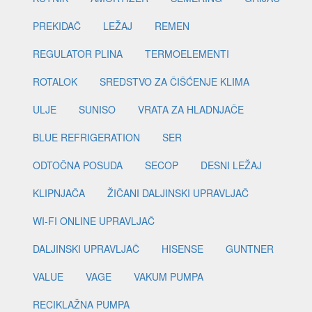
PREKIDAČ
LEŽAJ
REMEN
REGULATOR PLINA
TERMOELEMENTI
ROTALOK
SREDSTVO ZA ČIŠĆENJE KLIMA
ULJE
SUNISO
VRATA ZA HLADNJAČE
BLUE REFRIGERATION
SER
ODTOČNA POSUDA
SECOP
DESNI LEŽAJ
KLIPNJAČA
ŽIČANI DALJINSKI UPRAVLJAČ
WI-FI ONLINE UPRAVLJAČ
DALJINSKI UPRAVLJAČ
HISENSE
GUNTNER
VALUE
VAGE
VAKUM PUMPA
RECIKLAŽNA PUMPA