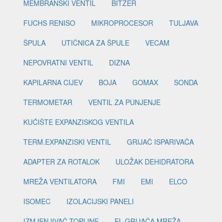
MEMBRANSKI VENTIL
BITZER
FUCHS RENISO
MIKROPROCESOR
TULJAVA
ŠPULA
UTIČNICA ZA ŠPULE
VECAM
NEPOVRATNI VENTIL
DIZNA
KAPILARNA CIJEV
BOJA
GOMAX
SONDA
TERMOMETAR
VENTIL ZA PUNJENJE
KUĆIŠTE EXPANZISKOG VENTILA
TERM.EXPANZISKI VENTIL
GRIJAČ ISPARIVAČA
ADAPTER ZA ROTALOK
ULOŽAK DEHIDRATORA
MREŽA VENTILATORA
FMI
EMI
ELCO
ISOMEC
IZOLACIJSKI PANELI
IZMJENJIVAČ TOPLINE
EL.GRIJAČA MREŽA