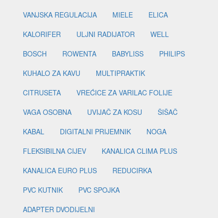
VANJSKA REGULACIJA
MIELE
ELICA
KALORIFER
ULJNI RADIJATOR
WELL
BOSCH
ROWENTA
BABYLISS
PHILIPS
KUHALO ZA KAVU
MULTIPRAKTIK
CITRUSETA
VREĆICE ZA VARILAC FOLIJE
VAGA OSOBNA
UVIJAČ ZA KOSU
ŠIŠAČ
KABAL
DIGITALNI PRIJEMNIK
NOGA
FLEKSIBILNA CIJEV
KANALICA CLIMA PLUS
KANALICA EURO PLUS
REDUCIRKA
PVC KUTNIK
PVC SPOJKA
ADAPTER DVODIJELNI