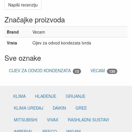
Napiši recenziju
Značajke proizvoda
Brand
Vecam
Vrsta
Cijev za odvod kondezata tvrda
Sve oznake
CIJEV ZA ODVOD KONDENZATA
VECAM
13
130
KLIMA
HLAĐENJE
GRIJANJE
KLIMA UREĐAJ
DAIKIN
GREE
MITSUBISHI
VIVAX
RASHLADNI SUSTAVI
IMPERIAL
REFCO
WIGAM