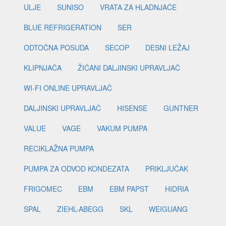
ULJE
SUNISO
VRATA ZA HLADNJAČE
BLUE REFRIGERATION
SER
ODTOČNA POSUDA
SECOP
DESNI LEŽAJ
KLIPNJAČA
ŽIČANI DALJINSKI UPRAVLJAČ
WI-FI ONLINE UPRAVLJAČ
DALJINSKI UPRAVLJAČ
HISENSE
GUNTNER
VALUE
VAGE
VAKUM PUMPA
RECIKLAŽNA PUMPA
PUMPA ZA ODVOD KONDEZATA
PRIKLJUČAK
FRIGOMEC
EBM
EBM PAPST
HIDRIA
SPAL
ZIEHL-ABEGG
SKL
WEIGUANG