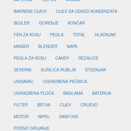
BAKRENE CIJEVI
CIJEV ZA ODVOD KONDENZATA
BOJLER
GORENJE
KONČAR
FEN ZA KOSU
PEGLA
TEFAL
HLADNJAK
MIKSER
BLENDER
NAPA
PEGLA ZA KOSU
CANDY
REZALICE
SEVERIN
SUŠILICA RUBLJA
ŠTEDNJAK
USISAVAČ
UGRADBENA PEĆNICA
UGRADBENA PLOČA
BAGLAMA
BATERIJA
FILTER
BRTVA
CIJEV
CRIJEVO
MOTOR
NIPEL
DANFOSS
PODNO GRIJANJE