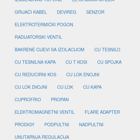
GRIJAČI KABEL
DEVIREG
SENZOR
ELEKTROTERMIČKI POGON
RADIJATORSKI VENTIL
BAKRENE CIJEVI SA IZOLACIJOM
CU TESNILO
CU TESNILNA KAPA
CU T KOSI
CU SPOJKA
CU REDUCIRNI KOS
CU LOK ENOJNI
CU LOK DVOJNI
CU LOK
CU KAPA
CUPROFRIO
PROPAN
ELEKTROMAGNETNI VENTIL
FLARE ADAPTER
PRODIGY
PODPULTNI
NADPULTNI
UNUTARNJA REGULACIJA