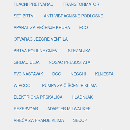
TLAČNI PRETVARAČ
TRANSFORMATOR
SET BRTVI
ANTI VIBRACIJSKE PODLOŠKE
APARAT ZA PEČENJE KRUHA
ECO
OTVARAČ JEZGRE VENTILA
BRTVA POLILNE CIJEVI
STEZALJKA
GRIJAČ ULJA
NOSAČ PRESOSTATA
PVC NASTAVAK
DCG
NECCHI
KLIJEŠTA
WIPCOOL
PUMPA ZA ČIŠĆENJE KLIMA
ELEKTRIČNA PRSKALICA
HLADNJAK
REZERVOAR
ADAPTER MILWAUKEE
VREĆA ZA PRANJE KLIMA
SECOP