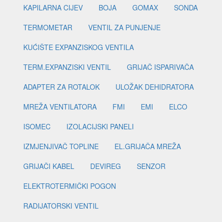
KAPILARNA CIJEV
BOJA
GOMAX
SONDA
TERMOMETAR
VENTIL ZA PUNJENJE
KUĆIŠTE EXPANZISKOG VENTILA
TERM.EXPANZISKI VENTIL
GRIJAČ ISPARIVAČA
ADAPTER ZA ROTALOK
ULOŽAK DEHIDRATORA
MREŽA VENTILATORA
FMI
EMI
ELCO
ISOMEC
IZOLACIJSKI PANELI
IZMJENJIVAČ TOPLINE
EL.GRIJAČA MREŽA
GRIJAČI KABEL
DEVIREG
SENZOR
ELEKTROTERMIČKI POGON
RADIJATORSKI VENTIL