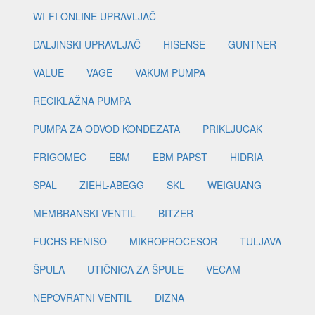
WI-FI ONLINE UPRAVLJAČ
DALJINSKI UPRAVLJAČ
HISENSE
GUNTNER
VALUE
VAGE
VAKUM PUMPA
RECIKLAŽNA PUMPA
PUMPA ZA ODVOD KONDEZATA
PRIKLJUČAK
FRIGOMEC
EBM
EBM PAPST
HIDRIA
SPAL
ZIEHL-ABEGG
SKL
WEIGUANG
MEMBRANSKI VENTIL
BITZER
FUCHS RENISO
MIKROPROCESOR
TULJAVA
ŠPULA
UTIČNICA ZA ŠPULE
VECAM
NEPOVRATNI VENTIL
DIZNA