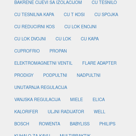
BAKRENE CIJEVI SA IZOLACIJOM
CU TESNILO
CU TESNILNA KAPA
CU T KOSI
CU SPOJKA
CU REDUCIRNI KOS
CU LOK ENOJNI
CU LOK DVOJNI
CU LOK
CU KAPA
CUPROFRIO
PROPAN
ELEKTROMAGNETNI VENTIL
FLARE ADAPTER
PRODIGY
PODPULTNI
NADPULTNI
UNUTARNJA REGULACIJA
VANJSKA REGULACIJA
MIELE
ELICA
KALORIFER
ULJNI RADIJATOR
WELL
BOSCH
ROWENTA
BABYLISS
PHILIPS
KUHALO ZA KAVU
MULTIPRAKTIK