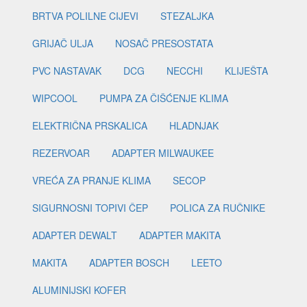
BRTVA POLILNE CIJEVI
STEZALJKA
GRIJAČ ULJA
NOSAČ PRESOSTATA
PVC NASTAVAK
DCG
NECCHI
KLIJEŠTA
WIPCOOL
PUMPA ZA ČIŠĆENJE KLIMA
ELEKTRIČNA PRSKALICA
HLADNJAK
REZERVOAR
ADAPTER MILWAUKEE
VREĆA ZA PRANJE KLIMA
SECOP
SIGURNOSNI TOPIVI ČEP
POLICA ZA RUČNIKE
ADAPTER DEWALT
ADAPTER MAKITA
MAKITA
ADAPTER BOSCH
LEETO
ALUMINIJSKI KOFER