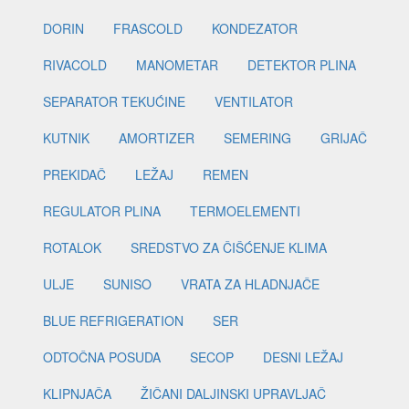
DORIN
FRASCOLD
KONDEZATOR
RIVACOLD
MANOMETAR
DETEKTOR PLINA
SEPARATOR TEKUĆINE
VENTILATOR
KUTNIK
AMORTIZER
SEMERING
GRIJAČ
PREKIDAČ
LEŽAJ
REMEN
REGULATOR PLINA
TERMOELEMENTI
ROTALOK
SREDSTVO ZA ČIŠĆENJE KLIMA
ULJE
SUNISO
VRATA ZA HLADNJAČE
BLUE REFRIGERATION
SER
ODTOČNA POSUDA
SECOP
DESNI LEŽAJ
KLIPNJAČA
ŽIČANI DALJINSKI UPRAVLJAČ