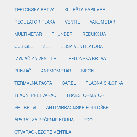
TEFLONSKA BRTVA
KLIJEŠTA KAPILARE
REGULATOR TLAKA
VENTIL
VAKUMETAR
MULTIMETAR
THUNDER
REDUKCIJA
CUBIGEL
ZEL
ELISA VENTILATORA
IZVIJAČ ZA VENTILE
TEFLONSKA BRTVA
PUNJAČ
ANEMOMETAR
SIFON
TERMALNA PASTA
CAREL
TLAČNA SKLOPKA
TLAČNI PRETVARAČ
TRANSFORMATOR
SET BRTVI
ANTI VIBRACIJSKE PODLOŠKE
APARAT ZA PEČENJE KRUHA
ECO
OTVARAČ JEZGRE VENTILA