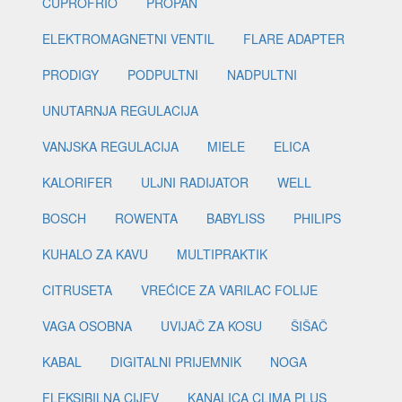
CUPROFRIO
PROPAN
ELEKTROMAGNETNI VENTIL
FLARE ADAPTER
PRODIGY
PODPULTNI
NADPULTNI
UNUTARNJA REGULACIJA
VANJSKA REGULACIJA
MIELE
ELICA
KALORIFER
ULJNI RADIJATOR
WELL
BOSCH
ROWENTA
BABYLISS
PHILIPS
KUHALO ZA KAVU
MULTIPRAKTIK
CITRUSETA
VREĆICE ZA VARILAC FOLIJE
VAGA OSOBNA
UVIJAČ ZA KOSU
ŠIŠAČ
KABAL
DIGITALNI PRIJEMNIK
NOGA
FLEKSIBILNA CIJEV
KANALICA CLIMA PLUS