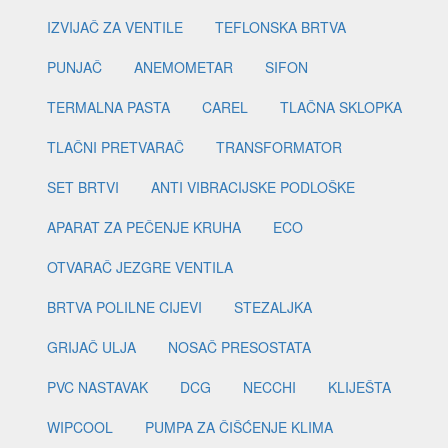
IZVIJAČ ZA VENTILE
TEFLONSKA BRTVA
PUNJAČ
ANEMOMETAR
SIFON
TERMALNA PASTA
CAREL
TLAČNA SKLOPKA
TLAČNI PRETVARAČ
TRANSFORMATOR
SET BRTVI
ANTI VIBRACIJSKE PODLOŠKE
APARAT ZA PEČENJE KRUHA
ECO
OTVARAČ JEZGRE VENTILA
BRTVA POLILNE CIJEVI
STEZALJKA
GRIJAČ ULJA
NOSAČ PRESOSTATA
PVC NASTAVAK
DCG
NECCHI
KLIJEŠTA
WIPCOOL
PUMPA ZA ČIŠĆENJE KLIMA