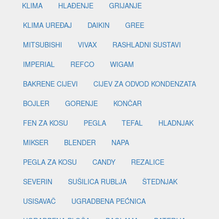
KLIMA
HLAĐENJE
GRIJANJE
KLIMA UREĐAJ
DAIKIN
GREE
MITSUBISHI
VIVAX
RASHLADNI SUSTAVI
IMPERIAL
REFCO
WIGAM
BAKRENE CIJEVI
CIJEV ZA ODVOD KONDENZATA
BOJLER
GORENJE
KONČAR
FEN ZA KOSU
PEGLA
TEFAL
HLADNJAK
MIKSER
BLENDER
NAPA
PEGLA ZA KOSU
CANDY
REZALICE
SEVERIN
SUŠILICA RUBLJA
ŠTEDNJAK
USISAVAČ
UGRADBENA PEĆNICA