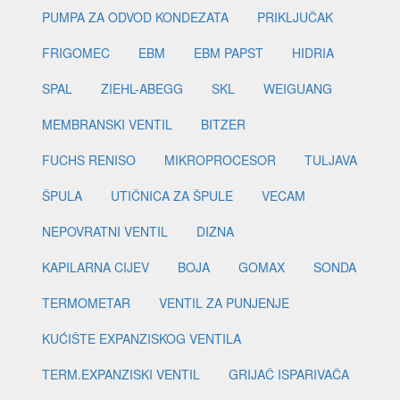
PUMPA ZA ODVOD KONDEZATA
PRIKLJUČAK
FRIGOMEC
EBM
EBM PAPST
HIDRIA
SPAL
ZIEHL-ABEGG
SKL
WEIGUANG
MEMBRANSKI VENTIL
BITZER
FUCHS RENISO
MIKROPROCESOR
TULJAVA
ŠPULA
UTIČNICA ZA ŠPULE
VECAM
NEPOVRATNI VENTIL
DIZNA
KAPILARNA CIJEV
BOJA
GOMAX
SONDA
TERMOMETAR
VENTIL ZA PUNJENJE
KUĆIŠTE EXPANZISKOG VENTILA
TERM.EXPANZISKI VENTIL
GRIJAČ ISPARIVAČA