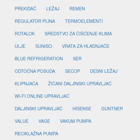
PREKIDAČ
LEŽAJ
REMEN
REGULATOR PLINA
TERMOELEMENTI
ROTALOK
SREDSTVO ZA ČIŠĆENJE KLIMA
ULJE
SUNISO
VRATA ZA HLADNJAČE
BLUE REFRIGERATION
SER
ODTOČNA POSUDA
SECOP
DESNI LEŽAJ
KLIPNJAČA
ŽIČANI DALJINSKI UPRAVLJAČ
WI-FI ONLINE UPRAVLJAČ
DALJINSKI UPRAVLJAČ
HISENSE
GUNTNER
VALUE
VAGE
VAKUM PUMPA
RECIKLAŽNA PUMPA