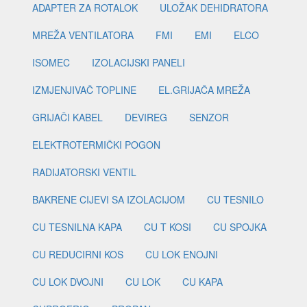
ADAPTER ZA ROTALOK
ULOŽAK DEHIDRATORA
MREŽA VENTILATORA
FMI
EMI
ELCO
ISOMEC
IZOLACIJSKI PANELI
IZMJENJIVAČ TOPLINE
EL.GRIJAČA MREŽA
GRIJAČI KABEL
DEVIREG
SENZOR
ELEKTROTERMIČKI POGON
RADIJATORSKI VENTIL
BAKRENE CIJEVI SA IZOLACIJOM
CU TESNILO
CU TESNILNA KAPA
CU T KOSI
CU SPOJKA
CU REDUCIRNI KOS
CU LOK ENOJNI
CU LOK DVOJNI
CU LOK
CU KAPA