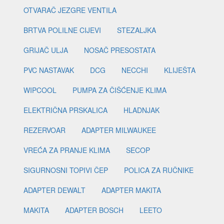
OTVARAČ JEZGRE VENTILA
BRTVA POLILNE CIJEVI
STEZALJKA
GRIJAČ ULJA
NOSAČ PRESOSTATA
PVC NASTAVAK
DCG
NECCHI
KLIJEŠTA
WIPCOOL
PUMPA ZA ČIŠĆENJE KLIMA
ELEKTRIČNA PRSKALICA
HLADNJAK
REZERVOAR
ADAPTER MILWAUKEE
VREĆA ZA PRANJE KLIMA
SECOP
SIGURNOSNI TOPIVI ČEP
POLICA ZA RUČNIKE
ADAPTER DEWALT
ADAPTER MAKITA
MAKITA
ADAPTER BOSCH
LEETO