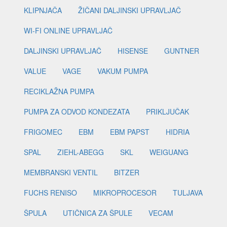
KLIPNJAČA
ŽIČANI DALJINSKI UPRAVLJAČ
WI-FI ONLINE UPRAVLJAČ
DALJINSKI UPRAVLJAČ
HISENSE
GUNTNER
VALUE
VAGE
VAKUM PUMPA
RECIKLAŽNA PUMPA
PUMPA ZA ODVOD KONDEZATA
PRIKLJUČAK
FRIGOMEC
EBM
EBM PAPST
HIDRIA
SPAL
ZIEHL-ABEGG
SKL
WEIGUANG
MEMBRANSKI VENTIL
BITZER
FUCHS RENISO
MIKROPROCESOR
TULJAVA
ŠPULA
UTIČNICA ZA ŠPULE
VECAM