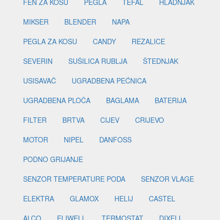
FEN ZA KOSU
PEGLA
TEFAL
HLADNJAK
MIKSER
BLENDER
NAPA
PEGLA ZA KOSU
CANDY
REZALICE
SEVERIN
SUŠILICA RUBLJA
ŠTEDNJAK
USISAVAČ
UGRADBENA PEĆNICA
UGRADBENA PLOČA
BAGLAMA
BATERIJA
FILTER
BRTVA
CIJEV
CRIJEVO
MOTOR
NIPEL
DANFOSS
PODNO GRIJANJE
SENZOR TEMPERATURE PODA
SENZOR VLAGE
ELEKTRA
GLAMOX
HELIJ
CASTEL
ALCO
ELIWELL
TERMOSTAT
DIXELL