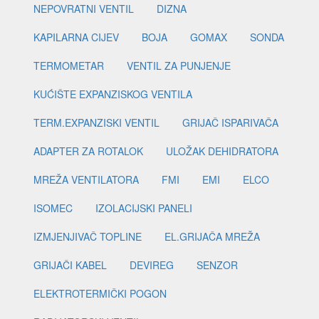
NEPOVRATNI VENTIL
DIZNA
KAPILARNA CIJEV
BOJA
GOMAX
SONDA
TERMOMETAR
VENTIL ZA PUNJENJE
KUĆIŠTE EXPANZISKOG VENTILA
TERM.EXPANZISKI VENTIL
GRIJAČ ISPARIVAČA
ADAPTER ZA ROTALOK
ULOŽAK DEHIDRATORA
MREŽA VENTILATORA
FMI
EMI
ELCO
ISOMEC
IZOLACIJSKI PANELI
IZMJENJIVAČ TOPLINE
EL.GRIJAČA MREŽA
GRIJAČI KABEL
DEVIREG
SENZOR
ELEKTROTERMIČKI POGON