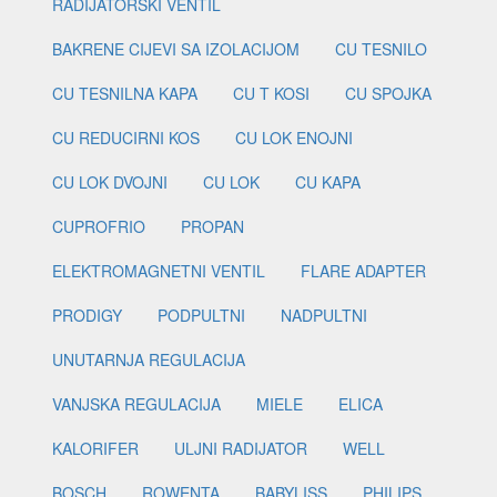
RADIJATORSKI VENTIL
BAKRENE CIJEVI SA IZOLACIJOM
CU TESNILO
CU TESNILNA KAPA
CU T KOSI
CU SPOJKA
CU REDUCIRNI KOS
CU LOK ENOJNI
CU LOK DVOJNI
CU LOK
CU KAPA
CUPROFRIO
PROPAN
ELEKTROMAGNETNI VENTIL
FLARE ADAPTER
PRODIGY
PODPULTNI
NADPULTNI
UNUTARNJA REGULACIJA
VANJSKA REGULACIJA
MIELE
ELICA
KALORIFER
ULJNI RADIJATOR
WELL
BOSCH
ROWENTA
BABYLISS
PHILIPS