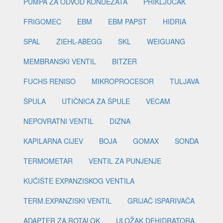
PUMPA ZA ODVOD KONDEZATA
PRIKLJUČAK
FRIGOMEC
EBM
EBM PAPST
HIDRIA
SPAL
ZIEHL-ABEGG
SKL
WEIGUANG
MEMBRANSKI VENTIL
BITZER
FUCHS RENISO
MIKROPROCESOR
TULJAVA
ŠPULA
UTIČNICA ZA ŠPULE
VECAM
NEPOVRATNI VENTIL
DIZNA
KAPILARNA CIJEV
BOJA
GOMAX
SONDA
TERMOMETAR
VENTIL ZA PUNJENJE
KUĆIŠTE EXPANZISKOG VENTILA
TERM.EXPANZISKI VENTIL
GRIJAČ ISPARIVAČA
ADAPTER ZA ROTALOK
ULOŽAK DEHIDRATORA