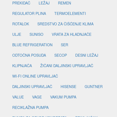
PREKIDAČ
LEŽAJ
REMEN
REGULATOR PLINA
TERMOELEMENTI
ROTALOK
SREDSTVO ZA ČIŠĆENJE KLIMA
ULJE
SUNISO
VRATA ZA HLADNJAČE
BLUE REFRIGERATION
SER
ODTOČNA POSUDA
SECOP
DESNI LEŽAJ
KLIPNJAČA
ŽIČANI DALJINSKI UPRAVLJAČ
WI-FI ONLINE UPRAVLJAČ
DALJINSKI UPRAVLJAČ
HISENSE
GUNTNER
VALUE
VAGE
VAKUM PUMPA
RECIKLAŽNA PUMPA