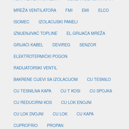
MREŽA VENTILATORA
FMI
EMI
ELCO
ISOMEC
IZOLACIJSKI PANELI
IZMJENJIVAČ TOPLINE
EL.GRIJAČA MREŽA
GRIJAČI KABEL
DEVIREG
SENZOR
ELEKTROTERMIČKI POGON
RADIJATORSKI VENTIL
BAKRENE CIJEVI SA IZOLACIJOM
CU TESNILO
CU TESNILNA KAPA
CU T KOSI
CU SPOJKA
CU REDUCIRNI KOS
CU LOK ENOJNI
CU LOK DVOJNI
CU LOK
CU KAPA
CUPROFRIO
PROPAN