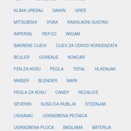
KLIMA UREĐAJ
DAIKIN
GREE
MITSUBISHI
VIVAX
RASHLADNI SUSTAVI
IMPERIAL
REFCO
WIGAM
BAKRENE CIJEVI
CIJEV ZA ODVOD KONDENZATA
BOJLER
GORENJE
KONČAR
FEN ZA KOSU
PEGLA
TEFAL
HLADNJAK
MIKSER
BLENDER
NAPA
PEGLA ZA KOSU
CANDY
REZALICE
SEVERIN
SUŠILICA RUBLJA
ŠTEDNJAK
USISAVAČ
UGRADBENA PEĆNICA
UGRADBENA PLOČA
BAGLAMA
BATERIJA