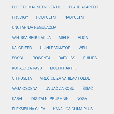
ELEKTROMAGNETNI VENTIL
FLARE ADAPTER
PRODIGY
PODPULTNI
NADPULTNI
UNUTARNJA REGULACIJA
VANJSKA REGULACIJA
MIELE
ELICA
KALORIFER
ULJNI RADIJATOR
WELL
BOSCH
ROWENTA
BABYLISS
PHILIPS
KUHALO ZA KAVU
MULTIPRAKTIK
CITRUSETA
VREĆICE ZA VARILAC FOLIJE
VAGA OSOBNA
UVIJAČ ZA KOSU
ŠIŠAČ
KABAL
DIGITALNI PRIJEMNIK
NOGA
FLEKSIBILNA CIJEV
KANALICA CLIMA PLUS