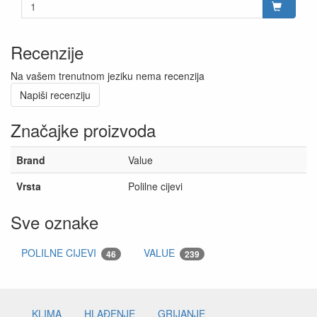
Recenzije
Na vašem trenutnom jeziku nema recenzija
Napiši recenziju
Značajke proizvoda
Brand
Value
Vrsta
Polilne cijevi
Sve oznake
POLILNE CIJEVI
VALUE
46
239
KLIMA
HLAĐENJE
GRIJANJE