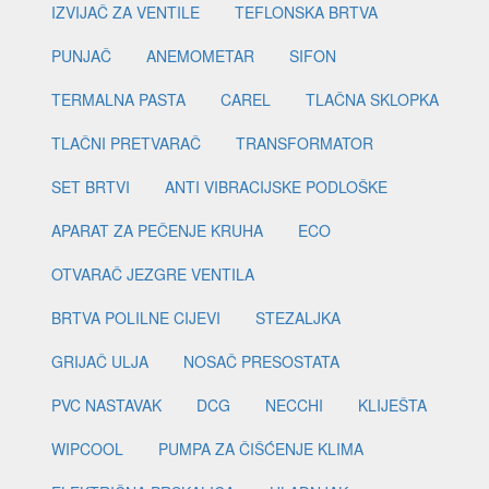
IZVIJAČ ZA VENTILE
TEFLONSKA BRTVA
PUNJAČ
ANEMOMETAR
SIFON
TERMALNA PASTA
CAREL
TLAČNA SKLOPKA
TLAČNI PRETVARAČ
TRANSFORMATOR
SET BRTVI
ANTI VIBRACIJSKE PODLOŠKE
APARAT ZA PEČENJE KRUHA
ECO
OTVARAČ JEZGRE VENTILA
BRTVA POLILNE CIJEVI
STEZALJKA
GRIJAČ ULJA
NOSAČ PRESOSTATA
PVC NASTAVAK
DCG
NECCHI
KLIJEŠTA
WIPCOOL
PUMPA ZA ČIŠĆENJE KLIMA