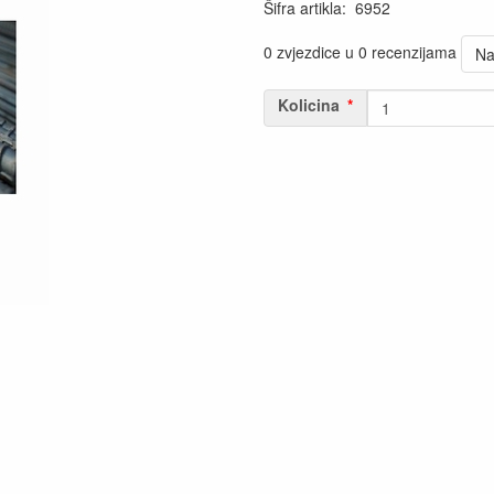
Šifra artikla
:
6952
0 zvjezdice u 0 recenzijama
Na
Kolicina