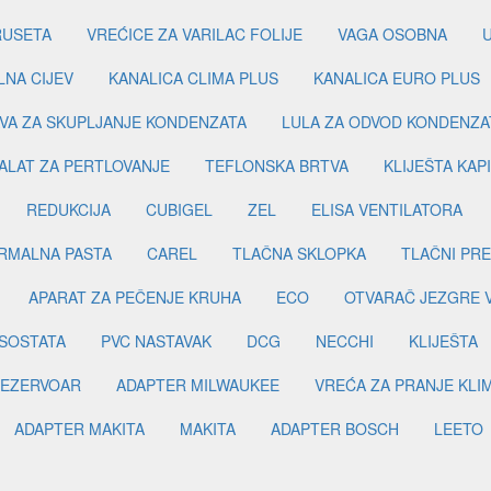
RUSETA
VREĆICE ZA VARILAC FOLIJE
VAGA OSOBNA
LNA CIJEV
KANALICA CLIMA PLUS
KANALICA EURO PLUS
VA ZA SKUPLJANJE KONDENZATA
LULA ZA ODVOD KONDENZA
ALAT ZA PERTLOVANJE
TEFLONSKA BRTVA
KLIJEŠTA KAP
REDUKCIJA
CUBIGEL
ZEL
ELISA VENTILATORA
RMALNA PASTA
CAREL
TLAČNA SKLOPKA
TLAČNI PR
APARAT ZA PEČENJE KRUHA
ECO
OTVARAČ JEZGRE 
SOSTATA
PVC NASTAVAK
DCG
NECCHI
KLIJEŠTA
EZERVOAR
ADAPTER MILWAUKEE
VREĆA ZA PRANJE KLI
ADAPTER MAKITA
MAKITA
ADAPTER BOSCH
LEETO