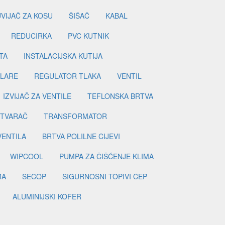
UVIJAČ ZA KOSU
ŠIŠAČ
KABAL
REDUCIRKA
PVC KUTNIK
TA
INSTALACIJSKA KUTIJA
ILARE
REGULATOR TLAKA
VENTIL
IZVIJAČ ZA VENTILE
TEFLONSKA BRTVA
ETVARAČ
TRANSFORMATOR
VENTILA
BRTVA POLILNE CIJEVI
WIPCOOL
PUMPA ZA ČIŠĆENJE KLIMA
MA
SECOP
SIGURNOSNI TOPIVI ČEP
ALUMINIJSKI KOFER