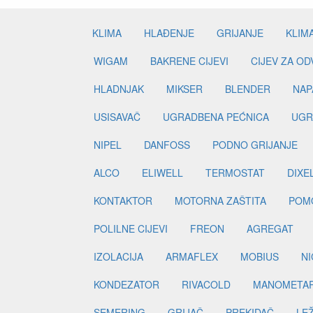
KLIMA
HLAĐENJE
GRIJANJE
KLIM
WIGAM
BAKRENE CIJEVI
CIJEV ZA O
HLADNJAK
MIKSER
BLENDER
NAP
USISAVAČ
UGRADBENA PEĆNICA
UGR
NIPEL
DANFOSS
PODNO GRIJANJE
ALCO
ELIWELL
TERMOSTAT
DIXE
KONTAKTOR
MOTORNA ZAŠTITA
POM
POLILNE CIJEVI
FREON
AGREGAT
IZOLACIJA
ARMAFLEX
MOBIUS
N
KONDEZATOR
RIVACOLD
MANOMETA
SEMERING
GRIJAČ
PREKIDAČ
LE