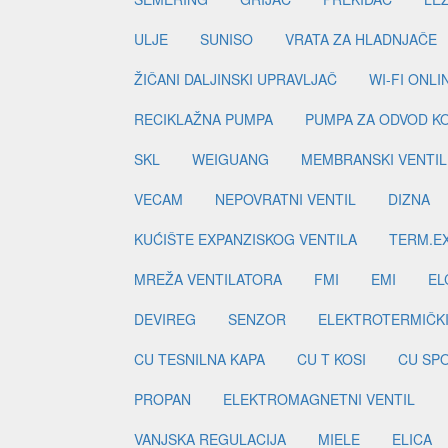
ULJE
SUNISO
VRATA ZA HLADNJAČE
ŽIČANI DALJINSKI UPRAVLJAČ
WI-FI ONL
RECIKLAŽNA PUMPA
PUMPA ZA ODVOD K
SKL
WEIGUANG
MEMBRANSKI VENTIL
VECAM
NEPOVRATNI VENTIL
DIZNA
KUĆIŠTE EXPANZISKOG VENTILA
TERM.EX
MREŽA VENTILATORA
FMI
EMI
EL
DEVIREG
SENZOR
ELEKTROTERMIČK
CU TESNILNA KAPA
CU T KOSI
CU SP
PROPAN
ELEKTROMAGNETNI VENTIL
VANJSKA REGULACIJA
MIELE
ELICA