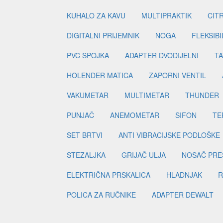
KUHALO ZA KAVU
MULTIPRAKTIK
CIT
DIGITALNI PRIJEMNIK
NOGA
FLEKSIBI
PVC SPOJKA
ADAPTER DVODIJELNI
TA
HOLENDER MATICA
ZAPORNI VENTIL
VAKUMETAR
MULTIMETAR
THUNDER
PUNJAČ
ANEMOMETAR
SIFON
TE
SET BRTVI
ANTI VIBRACIJSKE PODLOŠKE
STEZALJKA
GRIJAČ ULJA
NOSAČ PRE
ELEKTRIČNA PRSKALICA
HLADNJAK
R
POLICA ZA RUČNIKE
ADAPTER DEWALT