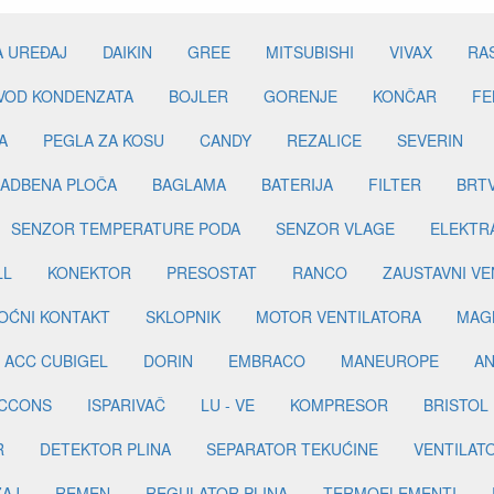
A UREĐAJ
DAIKIN
GREE
MITSUBISHI
VIVAX
RA
DVOD KONDENZATA
BOJLER
GORENJE
KONČAR
FE
A
PEGLA ZA KOSU
CANDY
REZALICE
SEVERIN
ADBENA PLOČA
BAGLAMA
BATERIJA
FILTER
BRT
SENZOR TEMPERATURE PODA
SENZOR VLAGE
ELEKTR
LL
KONEKTOR
PRESOSTAT
RANCO
ZAUSTAVNI VE
OĆNI KONTAKT
SKLOPNIK
MOTOR VENTILATORA
MAGN
ACC CUBIGEL
DORIN
EMBRACO
MANEUROPE
AN
ICCONS
ISPARIVAČ
LU - VE
KOMPRESOR
BRISTOL
R
DETEKTOR PLINA
SEPARATOR TEKUĆINE
VENTILAT
ŽAJ
REMEN
REGULATOR PLINA
TERMOELEMENTI