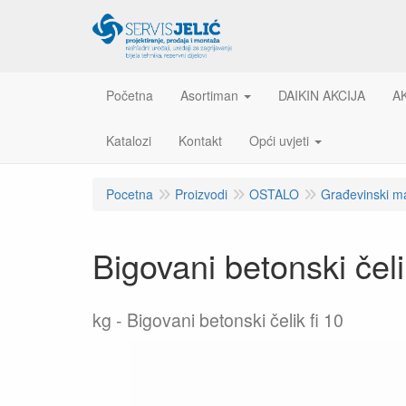
Početna
Asortiman
DAIKIN AKCIJA
A
Katalozi
Kontakt
Opći uvjeti
Pocetna
Proizvodi
OSTALO
Građevinski ma
Bigovani betonski čeli
kg
Bigovani betonski čelik fi 10