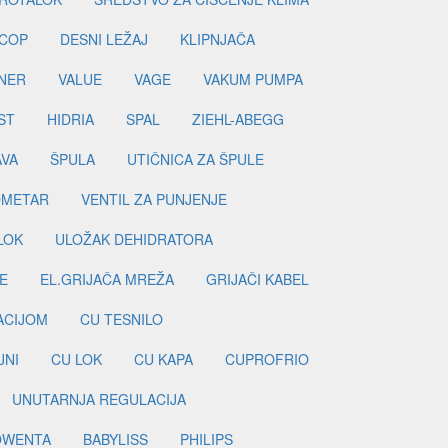
COP
DESNI LEŽAJ
KLIPNJAČA
NER
VALUE
VAGE
VAKUM PUMPA
ST
HIDRIA
SPAL
ZIEHL-ABEGG
AVA
ŠPULA
UTIČNICA ZA ŠPULE
METAR
VENTIL ZA PUNJENJE
LOK
ULOŽAK DEHIDRATORA
E
EL.GRIJAČA MREŽA
GRIJAČI KABEL
LACIJOM
CU TESNILO
JNI
CU LOK
CU KAPA
CUPROFRIO
UNUTARNJA REGULACIJA
OWENTA
BABYLISS
PHILIPS