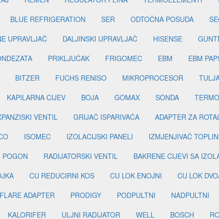
BLUE REFRIGERATION
SER
ODTOČNA POSUDA
SE
INE UPRAVLJAČ
DALJINSKI UPRAVLJAČ
HISENSE
GUNT
ONDEZATA
PRIKLJUČAK
FRIGOMEC
EBM
EBM PAP
BITZER
FUCHS RENISO
MIKROPROCESOR
TULJ
KAPILARNA CIJEV
BOJA
GOMAX
SONDA
TERMO
PANZISKI VENTIL
GRIJAČ ISPARIVAČA
ADAPTER ZA ROTA
CO
ISOMEC
IZOLACIJSKI PANELI
IZMJENJIVAČ TOPLIN
I POGON
RADIJATORSKI VENTIL
BAKRENE CIJEVI SA IZO
OJKA
CU REDUCIRNI KOS
CU LOK ENOJNI
CU LOK DVO
FLARE ADAPTER
PRODIGY
PODPULTNI
NADPULTNI
KALORIFER
ULJNI RADIJATOR
WELL
BOSCH
R