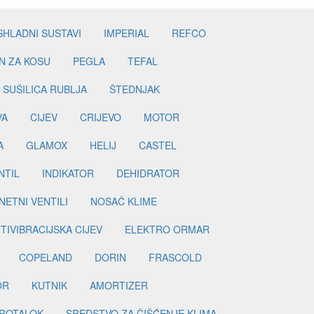
SHLADNI SUSTAVI
IMPERIAL
REFCO
N ZA KOSU
PEGLA
TEFAL
SUŠILICA RUBLJA
ŠTEDNJAK
VA
CIJEV
CRIJEVO
MOTOR
A
GLAMOX
HELIJ
CASTEL
NTIL
INDIKATOR
DEHIDRATOR
ETNI VENTILI
NOSAČ KLIME
TIVIBRACIJSKA CIJEV
ELEKTRO ORMAR
COPELAND
DORIN
FRASCOLD
OR
KUTNIK
AMORTIZER
ROTALOK
SREDSTVO ZA ČIŠĆENJE KLIMA