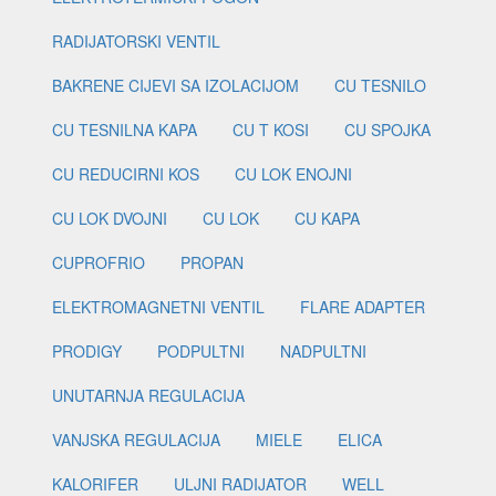
RADIJATORSKI VENTIL
BAKRENE CIJEVI SA IZOLACIJOM
CU TESNILO
CU TESNILNA KAPA
CU T KOSI
CU SPOJKA
CU REDUCIRNI KOS
CU LOK ENOJNI
CU LOK DVOJNI
CU LOK
CU KAPA
CUPROFRIO
PROPAN
ELEKTROMAGNETNI VENTIL
FLARE ADAPTER
PRODIGY
PODPULTNI
NADPULTNI
UNUTARNJA REGULACIJA
VANJSKA REGULACIJA
MIELE
ELICA
KALORIFER
ULJNI RADIJATOR
WELL