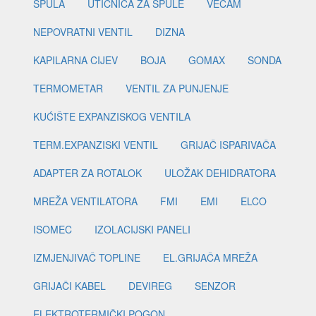
ŠPULA
UTIČNICA ZA ŠPULE
VECAM
NEPOVRATNI VENTIL
DIZNA
KAPILARNA CIJEV
BOJA
GOMAX
SONDA
TERMOMETAR
VENTIL ZA PUNJENJE
KUĆIŠTE EXPANZISKOG VENTILA
TERM.EXPANZISKI VENTIL
GRIJAČ ISPARIVAČA
ADAPTER ZA ROTALOK
ULOŽAK DEHIDRATORA
MREŽA VENTILATORA
FMI
EMI
ELCO
ISOMEC
IZOLACIJSKI PANELI
IZMJENJIVAČ TOPLINE
EL.GRIJAČA MREŽA
GRIJAČI KABEL
DEVIREG
SENZOR
ELEKTROTERMIČKI POGON