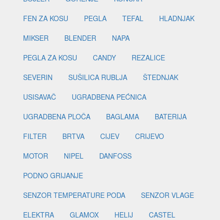
FEN ZA KOSU
PEGLA
TEFAL
HLADNJAK
MIKSER
BLENDER
NAPA
PEGLA ZA KOSU
CANDY
REZALICE
SEVERIN
SUŠILICA RUBLJA
ŠTEDNJAK
USISAVAČ
UGRADBENA PEĆNICA
UGRADBENA PLOČA
BAGLAMA
BATERIJA
FILTER
BRTVA
CIJEV
CRIJEVO
MOTOR
NIPEL
DANFOSS
PODNO GRIJANJE
SENZOR TEMPERATURE PODA
SENZOR VLAGE
ELEKTRA
GLAMOX
HELIJ
CASTEL