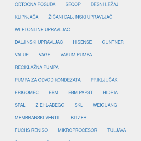
ODTOČNA POSUDA
SECOP
DESNI LEŽAJ
KLIPNJAČA
ŽIČANI DALJINSKI UPRAVLJAČ
WI-FI ONLINE UPRAVLJAČ
DALJINSKI UPRAVLJAČ
HISENSE
GUNTNER
VALUE
VAGE
VAKUM PUMPA
RECIKLAŽNA PUMPA
PUMPA ZA ODVOD KONDEZATA
PRIKLJUČAK
FRIGOMEC
EBM
EBM PAPST
HIDRIA
SPAL
ZIEHL-ABEGG
SKL
WEIGUANG
MEMBRANSKI VENTIL
BITZER
FUCHS RENISO
MIKROPROCESOR
TULJAVA