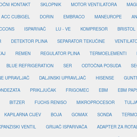
OĆNI KONTAKT
SKLOPNIK
MOTOR VENTILATORA
MAGN
ACC CUBIGEL
DORIN
EMBRACO
MANEUROPE
AN
ICCONS
ISPARIVAČ
LU - VE
KOMPRESOR
BRISTOL
R
DETEKTOR PLINA
SEPARATOR TEKUĆINE
VENTILAT
ŽAJ
REMEN
REGULATOR PLINA
TERMOELEMENTI
BLUE REFRIGERATION
SER
ODTOČNA POSUDA
SE
INE UPRAVLJAČ
DALJINSKI UPRAVLJAČ
HISENSE
GUNT
ONDEZATA
PRIKLJUČAK
FRIGOMEC
EBM
EBM PAP
BITZER
FUCHS RENISO
MIKROPROCESOR
TULJ
KAPILARNA CIJEV
BOJA
GOMAX
SONDA
TERMO
PANZISKI VENTIL
GRIJAČ ISPARIVAČA
ADAPTER ZA ROTA