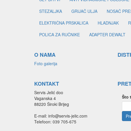
STEZALJKA
GRIJAČ ULJA
NOSAČ PRE
ELEKTRIČNA PRSKALICA
HLADNJAK
R
POLICA ZA RUČNIKE
ADAPTER DEWALT
O NAMA
DIST
Foto galerija
KONTAKT
PRE
Servis Jelić doo
Što 
Vaganska 4
88220 Široki Brijeg
E-mail: info@servis-jelic.com
Telefoon: 039 705-675