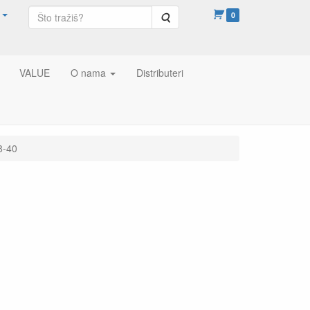
Pretraga
0
VALUE
O nama
Distributeri
8-40