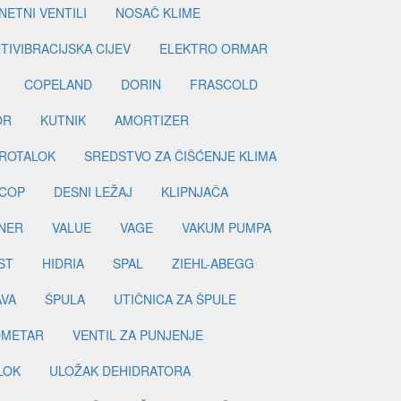
ETNI VENTILI
NOSAČ KLIME
TIVIBRACIJSKA CIJEV
ELEKTRO ORMAR
COPELAND
DORIN
FRASCOLD
OR
KUTNIK
AMORTIZER
ROTALOK
SREDSTVO ZA ČIŠĆENJE KLIMA
COP
DESNI LEŽAJ
KLIPNJAČA
NER
VALUE
VAGE
VAKUM PUMPA
ST
HIDRIA
SPAL
ZIEHL-ABEGG
AVA
ŠPULA
UTIČNICA ZA ŠPULE
METAR
VENTIL ZA PUNJENJE
LOK
ULOŽAK DEHIDRATORA