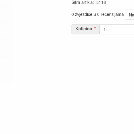
Šifra artikla
:
5118
0 zvjezdice u 0 recenzijama
Na
Kolicina