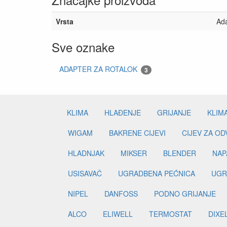
Vrsta
Ada
Sve oznake
ADAPTER ZA ROTALOK
3
KLIMA
HLAĐENJE
GRIJANJE
KLIM
WIGAM
BAKRENE CIJEVI
CIJEV ZA O
HLADNJAK
MIKSER
BLENDER
NAP
USISAVAČ
UGRADBENA PEĆNICA
UGR
NIPEL
DANFOSS
PODNO GRIJANJE
ALCO
ELIWELL
TERMOSTAT
DIXE