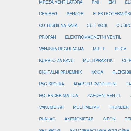
MREŽA VENTILATORA
FMI
EMI
EL
DEVIREG
SENZOR
ELEKTROTERMIČK
CU TESNILNA KAPA
CU T KOSI
CU SP
PROPAN
ELEKTROMAGNETNI VENTIL
VANJSKA REGULACIJA
MIELE
ELICA
KUHALO ZA KAVU
MULTIPRAKTIK
CIT
DIGITALNI PRIJEMNIK
NOGA
FLEKSIBI
PVC SPOJKA
ADAPTER DVODIJELNI
TA
HOLENDER MATICA
ZAPORNI VENTIL
VAKUMETAR
MULTIMETAR
THUNDER
PUNJAČ
ANEMOMETAR
SIFON
TE
SET BRTVI
ANTI VIBRACIJSKE PODLOŠKE