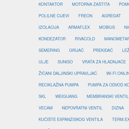
KONTAKTOR
MOTORNA ZAŠTITA
POM
POLILNE CIJEVI
FREON
AGREGAT
IZOLACIJA
ARMAFLEX
MOBIUS
N
KONDEZATOR
RIVACOLD
MANOMETA
SEMERING
GRIJAČ
PREKIDAČ
LE
ULJE
SUNISO
VRATA ZA HLADNJAČE
ŽIČANI DALJINSKI UPRAVLJAČ
WI-FI ONL
RECIKLAŽNA PUMPA
PUMPA ZA ODVOD K
SKL
WEIGUANG
MEMBRANSKI VENTIL
VECAM
NEPOVRATNI VENTIL
DIZNA
KUĆIŠTE EXPANZISKOG VENTILA
TERM.EX