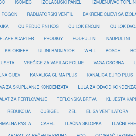
CO
ISOMEC
IZOLACIJSKI PANELI
IZMJENJIVAČ TOPLIN
I POGON
RADIJATORSKI VENTIL
BAKRENE CIJEVI SA IZO
OJKA
CU REDUCIRNI KOS
CU LOK ENOJNI
CU LOK DVO
FLARE ADAPTER
PRODIGY
PODPULTNI
NADPULTNI
KALORIFER
ULJNI RADIJATOR
WELL
BOSCH
R
RUSETA
VREĆICE ZA VARILAC FOLIJE
VAGA OSOBNA
LNA CIJEV
KANALICA CLIMA PLUS
KANALICA EURO PLUS
VA ZA SKUPLJANJE KONDENZATA
LULA ZA ODVOD KONDENZA
ALAT ZA PERTLOVANJE
TEFLONSKA BRTVA
KLIJEŠTA KAP
REDUKCIJA
CUBIGEL
ZEL
ELISA VENTILATORA
RMALNA PASTA
CAREL
TLAČNA SKLOPKA
TLAČNI PR
APARAT ZA PEČENJE KRUHA
ECO
OTVARAČ JEZGRE 