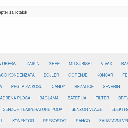
pter za rotalok
A UREĐAJ
DAIKIN
GREE
MITSUBISHI
VIVAX
RA
DVOD KONDENZATA
BOJLER
GORENJE
KONČAR
FE
A
PEGLA ZA KOSU
CANDY
REZALICE
SEVERIN
ADBENA PLOČA
BAGLAMA
BATERIJA
FILTER
BRT
SENZOR TEMPERATURE PODA
SENZOR VLAGE
ELEKTR
LL
KONEKTOR
PRESOSTAT
RANCO
ZAUSTAVNI VE