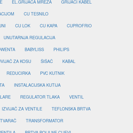
E
EL.GRIJAČA MREŽA
GRIJAČI KABEL
LACIJOM
CU TESNILO
JNI
CU LOK
CU KAPA
CUPROFRIO
UNUTARNJA REGULACIJA
OWENTA
BABYLISS
PHILIPS
UVIJAČ ZA KOSU
ŠIŠAČ
KABAL
REDUCIRKA
PVC KUTNIK
TA
INSTALACIJSKA KUTIJA
ILARE
REGULATOR TLAKA
VENTIL
IZVIJAČ ZA VENTILE
TEFLONSKA BRTVA
ETVARAČ
TRANSFORMATOR
VENTILA
BRTVA POLILNE CIJEVI