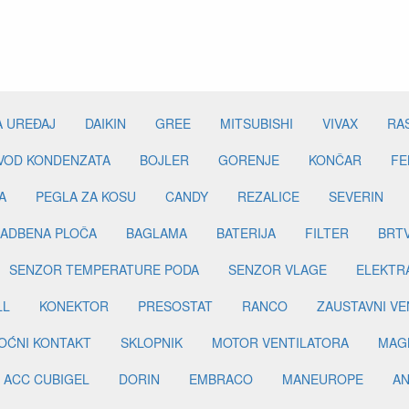
A UREĐAJ
DAIKIN
GREE
MITSUBISHI
VIVAX
RA
DVOD KONDENZATA
BOJLER
GORENJE
KONČAR
FE
A
PEGLA ZA KOSU
CANDY
REZALICE
SEVERIN
ADBENA PLOČA
BAGLAMA
BATERIJA
FILTER
BRT
SENZOR TEMPERATURE PODA
SENZOR VLAGE
ELEKTR
LL
KONEKTOR
PRESOSTAT
RANCO
ZAUSTAVNI VE
OĆNI KONTAKT
SKLOPNIK
MOTOR VENTILATORA
MAGN
ACC CUBIGEL
DORIN
EMBRACO
MANEUROPE
AN