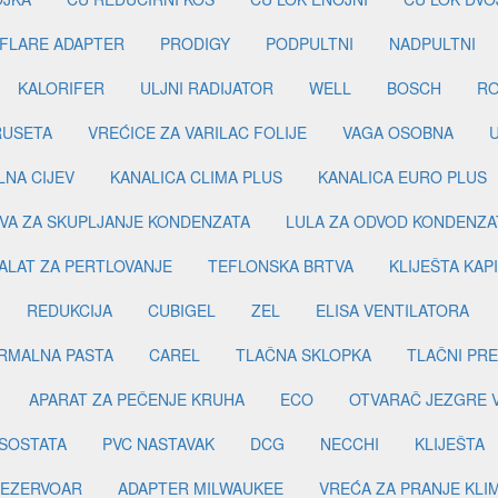
FLARE ADAPTER
PRODIGY
PODPULTNI
NADPULTNI
KALORIFER
ULJNI RADIJATOR
WELL
BOSCH
R
RUSETA
VREĆICE ZA VARILAC FOLIJE
VAGA OSOBNA
LNA CIJEV
KANALICA CLIMA PLUS
KANALICA EURO PLUS
VA ZA SKUPLJANJE KONDENZATA
LULA ZA ODVOD KONDENZA
ALAT ZA PERTLOVANJE
TEFLONSKA BRTVA
KLIJEŠTA KAP
REDUKCIJA
CUBIGEL
ZEL
ELISA VENTILATORA
RMALNA PASTA
CAREL
TLAČNA SKLOPKA
TLAČNI PR
APARAT ZA PEČENJE KRUHA
ECO
OTVARAČ JEZGRE 
SOSTATA
PVC NASTAVAK
DCG
NECCHI
KLIJEŠTA
EZERVOAR
ADAPTER MILWAUKEE
VREĆA ZA PRANJE KLI