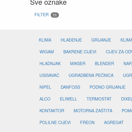
Sve oznake
FILTER
11
KLIMA
HLAĐENJE
GRIJANJE
KLIM
WIGAM
BAKRENE CIJEVI
CIJEV ZA O
HLADNJAK
MIKSER
BLENDER
NAP
USISAVAČ
UGRADBENA PEĆNICA
UGR
NIPEL
DANFOSS
PODNO GRIJANJE
ALCO
ELIWELL
TERMOSTAT
DIXE
KONTAKTOR
MOTORNA ZAŠTITA
POM
POLILNE CIJEVI
FREON
AGREGAT