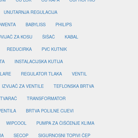
UNUTARNJA REGULACIJA
OWENTA
BABYLISS
PHILIPS
UVIJAČ ZA KOSU
ŠIŠAČ
KABAL
REDUCIRKA
PVC KUTNIK
TA
INSTALACIJSKA KUTIJA
ILARE
REGULATOR TLAKA
VENTIL
IZVIJAČ ZA VENTILE
TEFLONSKA BRTVA
ETVARAČ
TRANSFORMATOR
VENTILA
BRTVA POLILNE CIJEVI
WIPCOOL
PUMPA ZA ČIŠĆENJE KLIMA
MA
SECOP
SIGURNOSNI TOPIVI ČEP