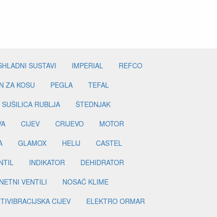
SHLADNI SUSTAVI
IMPERIAL
REFCO
N ZA KOSU
PEGLA
TEFAL
SUŠILICA RUBLJA
ŠTEDNJAK
VA
CIJEV
CRIJEVO
MOTOR
A
GLAMOX
HELIJ
CASTEL
NTIL
INDIKATOR
DEHIDRATOR
ETNI VENTILI
NOSAČ KLIME
TIVIBRACIJSKA CIJEV
ELEKTRO ORMAR