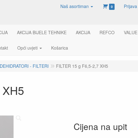
Naš asortiman
Prijava
0
CIJA
AKCIJA BIJELE TEHNIKE
AKCIJA
REFCO
VALUE
takt
Opći uvjeti
Košarica
DEHIDRATORI - FILTERI
FILTER 15 g F6,5-2,7 XH5
7 XH5
Cijena na upit