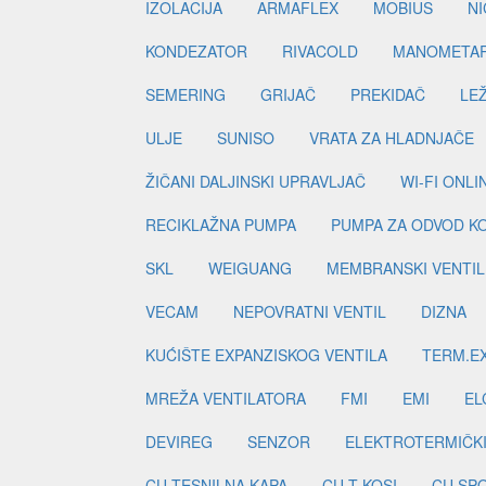
IZOLACIJA
ARMAFLEX
MOBIUS
N
KONDEZATOR
RIVACOLD
MANOMETA
SEMERING
GRIJAČ
PREKIDAČ
LE
ULJE
SUNISO
VRATA ZA HLADNJAČE
ŽIČANI DALJINSKI UPRAVLJAČ
WI-FI ONL
RECIKLAŽNA PUMPA
PUMPA ZA ODVOD K
SKL
WEIGUANG
MEMBRANSKI VENTIL
VECAM
NEPOVRATNI VENTIL
DIZNA
KUĆIŠTE EXPANZISKOG VENTILA
TERM.EX
MREŽA VENTILATORA
FMI
EMI
EL
DEVIREG
SENZOR
ELEKTROTERMIČK
CU TESNILNA KAPA
CU T KOSI
CU SP