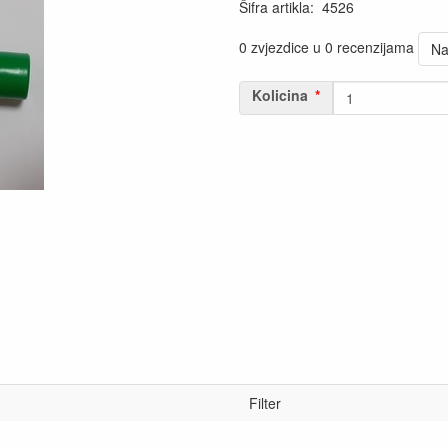
Šifra artikla
:
4526
0 zvjezdice u 0 recenzijama
Na
Kolicina
Filter