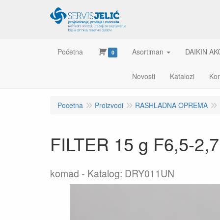
Početna
Asortiman
DAIKIN AK
0
Novosti
Katalozi
Kon
Pocetna
Proizvodi
RASHLADNA OPREMA
FILTER 15 g F6,5-2,
komad
Katalog: DRY011UN