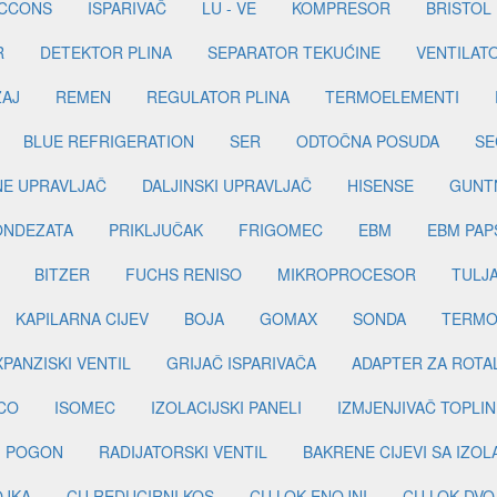
ICCONS
ISPARIVAČ
LU - VE
KOMPRESOR
BRISTOL
R
DETEKTOR PLINA
SEPARATOR TEKUĆINE
VENTILAT
ŽAJ
REMEN
REGULATOR PLINA
TERMOELEMENTI
BLUE REFRIGERATION
SER
ODTOČNA POSUDA
SE
INE UPRAVLJAČ
DALJINSKI UPRAVLJAČ
HISENSE
GUNT
ONDEZATA
PRIKLJUČAK
FRIGOMEC
EBM
EBM PAP
BITZER
FUCHS RENISO
MIKROPROCESOR
TULJ
KAPILARNA CIJEV
BOJA
GOMAX
SONDA
TERMO
PANZISKI VENTIL
GRIJAČ ISPARIVAČA
ADAPTER ZA ROTA
CO
ISOMEC
IZOLACIJSKI PANELI
IZMJENJIVAČ TOPLIN
I POGON
RADIJATORSKI VENTIL
BAKRENE CIJEVI SA IZO
OJKA
CU REDUCIRNI KOS
CU LOK ENOJNI
CU LOK DVO