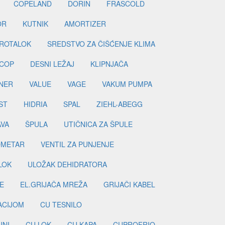
COPELAND
DORIN
FRASCOLD
OR
KUTNIK
AMORTIZER
ROTALOK
SREDSTVO ZA ČIŠĆENJE KLIMA
COP
DESNI LEŽAJ
KLIPNJAČA
NER
VALUE
VAGE
VAKUM PUMPA
ST
HIDRIA
SPAL
ZIEHL-ABEGG
AVA
ŠPULA
UTIČNICA ZA ŠPULE
METAR
VENTIL ZA PUNJENJE
LOK
ULOŽAK DEHIDRATORA
E
EL.GRIJAČA MREŽA
GRIJAČI KABEL
LACIJOM
CU TESNILO
JNI
CU LOK
CU KAPA
CUPROFRIO