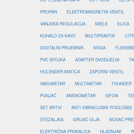
PROPAN
ELEKTROMAGNETNI VENTIL
VANJSKA REGULACIJA
MIELE
ELICA
KUHALO ZA KAVU
MULTIPRAKTIK
CIT
DIGITALNI PRIJEMNIK
NOGA
FLEKSIBI
PVC SPOJKA
ADAPTER DVODIJELNI
TA
HOLENDER MATICA
ZAPORNI VENTIL
VAKUMETAR
MULTIMETAR
THUNDER
PUNJAČ
ANEMOMETAR
SIFON
TE
SET BRTVI
ANTI VIBRACIJSKE PODLOŠKE
STEZALJKA
GRIJAČ ULJA
NOSAČ PRE
ELEKTRIČNA PRSKALICA
HLADNJAK
R