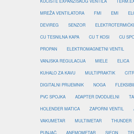
KUĆIŠTE EXPANZISKOG VENTILA
TERM.EX
MREŽA VENTILATORA
FMI
EMI
EL
DEVIREG
SENZOR
ELEKTROTERMIČK
CU TESNILNA KAPA
CU T KOSI
CU SP
PROPAN
ELEKTROMAGNETNI VENTIL
VANJSKA REGULACIJA
MIELE
ELICA
KUHALO ZA KAVU
MULTIPRAKTIK
CIT
DIGITALNI PRIJEMNIK
NOGA
FLEKSIBI
PVC SPOJKA
ADAPTER DVODIJELNI
TA
HOLENDER MATICA
ZAPORNI VENTIL
VAKUMETAR
MULTIMETAR
THUNDER
PUNJAČ
ANEMOMETAR
SIFON
TE