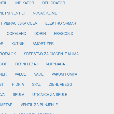
NTIL
INDIKATOR
DEHIDRATOR
ETNI VENTILI
NOSAČ KLIME
TIVIBRACIJSKA CIJEV
ELEKTRO ORMAR
COPELAND
DORIN
FRASCOLD
OR
KUTNIK
AMORTIZER
ROTALOK
SREDSTVO ZA ČIŠĆENJE KLIMA
COP
DESNI LEŽAJ
KLIPNJAČA
NER
VALUE
VAGE
VAKUM PUMPA
ST
HIDRIA
SPAL
ZIEHL-ABEGG
AVA
ŠPULA
UTIČNICA ZA ŠPULE
METAR
VENTIL ZA PUNJENJE