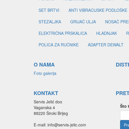
SET BRTVI
ANTI VIBRACIJSKE PODLOŠKE
STEZALJKA
GRIJAČ ULJA
NOSAČ PRE
ELEKTRIČNA PRSKALICA
HLADNJAK
R
POLICA ZA RUČNIKE
ADAPTER DEWALT
O NAMA
DIST
Foto galerija
KONTAKT
PRE
Servis Jelić doo
Što 
Vaganska 4
88220 Široki Brijeg
E-mail: info@servis-jelic.com