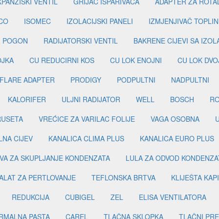
PANZISKI VENTIL
GRIJAČ ISPARIVAČA
ADAPTER ZA ROTA
CO
ISOMEC
IZOLACIJSKI PANELI
IZMJENJIVAČ TOPLIN
I POGON
RADIJATORSKI VENTIL
BAKRENE CIJEVI SA IZO
OJKA
CU REDUCIRNI KOS
CU LOK ENOJNI
CU LOK DVO
FLARE ADAPTER
PRODIGY
PODPULTNI
NADPULTNI
KALORIFER
ULJNI RADIJATOR
WELL
BOSCH
R
RUSETA
VREĆICE ZA VARILAC FOLIJE
VAGA OSOBNA
LNA CIJEV
KANALICA CLIMA PLUS
KANALICA EURO PLUS
VA ZA SKUPLJANJE KONDENZATA
LULA ZA ODVOD KONDENZA
ALAT ZA PERTLOVANJE
TEFLONSKA BRTVA
KLIJEŠTA KAP
REDUKCIJA
CUBIGEL
ZEL
ELISA VENTILATORA
RMALNA PASTA
CAREL
TLAČNA SKLOPKA
TLAČNI PR