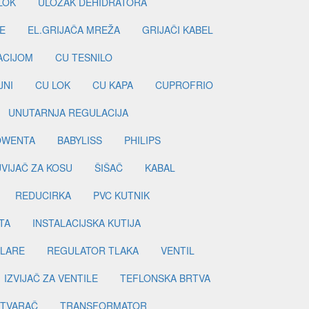
LOK
ULOŽAK DEHIDRATORA
E
EL.GRIJAČA MREŽA
GRIJAČI KABEL
LACIJOM
CU TESNILO
JNI
CU LOK
CU KAPA
CUPROFRIO
UNUTARNJA REGULACIJA
OWENTA
BABYLISS
PHILIPS
UVIJAČ ZA KOSU
ŠIŠAČ
KABAL
REDUCIRKA
PVC KUTNIK
TA
INSTALACIJSKA KUTIJA
ILARE
REGULATOR TLAKA
VENTIL
IZVIJAČ ZA VENTILE
TEFLONSKA BRTVA
ETVARAČ
TRANSFORMATOR