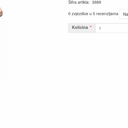
Šifra artikla
:
3989
0 zvjezdice u 0 recenzijama
Na
Kolicina