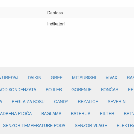
Danfoss
Indikatori
A UREĐAJ
DAIKIN
GREE
MITSUBISHI
VIVAX
RA
DVOD KONDENZATA
BOJLER
GORENJE
KONČAR
FE
A
PEGLA ZA KOSU
CANDY
REZALICE
SEVERIN
ADBENA PLOČA
BAGLAMA
BATERIJA
FILTER
BRT
SENZOR TEMPERATURE PODA
SENZOR VLAGE
ELEKTR