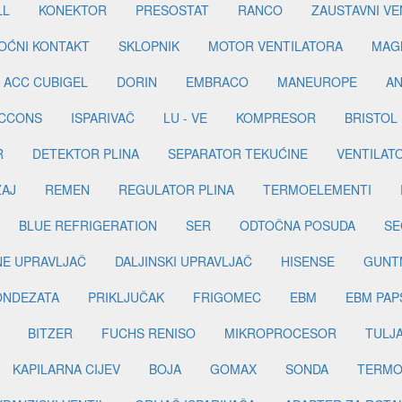
LL
KONEKTOR
PRESOSTAT
RANCO
ZAUSTAVNI VE
OĆNI KONTAKT
SKLOPNIK
MOTOR VENTILATORA
MAGN
ACC CUBIGEL
DORIN
EMBRACO
MANEUROPE
AN
ICCONS
ISPARIVAČ
LU - VE
KOMPRESOR
BRISTOL
R
DETEKTOR PLINA
SEPARATOR TEKUĆINE
VENTILAT
ŽAJ
REMEN
REGULATOR PLINA
TERMOELEMENTI
BLUE REFRIGERATION
SER
ODTOČNA POSUDA
SE
INE UPRAVLJAČ
DALJINSKI UPRAVLJAČ
HISENSE
GUNT
ONDEZATA
PRIKLJUČAK
FRIGOMEC
EBM
EBM PAP
BITZER
FUCHS RENISO
MIKROPROCESOR
TULJ
KAPILARNA CIJEV
BOJA
GOMAX
SONDA
TERMO