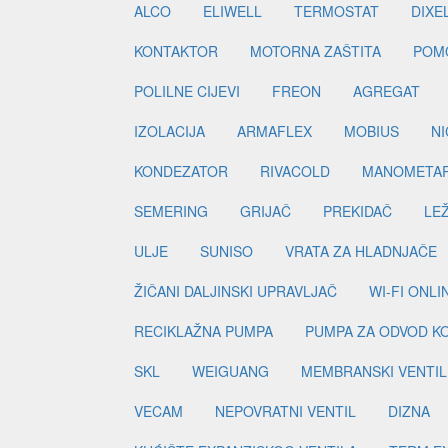
ALCO
ELIWELL
TERMOSTAT
DIXE
KONTAKTOR
MOTORNA ZAŠTITA
POM
POLILNE CIJEVI
FREON
AGREGAT
IZOLACIJA
ARMAFLEX
MOBIUS
N
KONDEZATOR
RIVACOLD
MANOMETA
SEMERING
GRIJAČ
PREKIDAČ
LE
ULJE
SUNISO
VRATA ZA HLADNJAČE
ŽIČANI DALJINSKI UPRAVLJAČ
WI-FI ONL
RECIKLAŽNA PUMPA
PUMPA ZA ODVOD K
SKL
WEIGUANG
MEMBRANSKI VENTIL
VECAM
NEPOVRATNI VENTIL
DIZNA