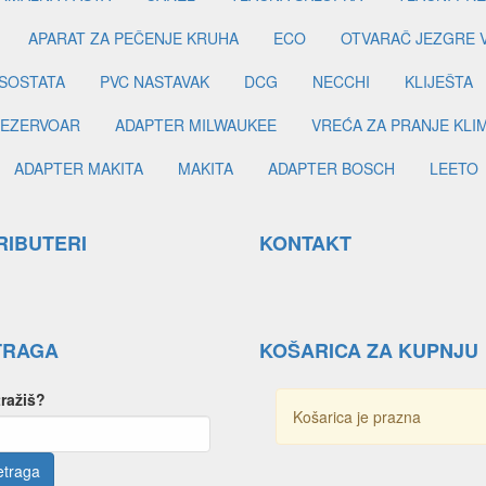
APARAT ZA PEČENJE KRUHA
ECO
OTVARAČ JEZGRE 
SOSTATA
PVC NASTAVAK
DCG
NECCHI
KLIJEŠTA
EZERVOAR
ADAPTER MILWAUKEE
VREĆA ZA PRANJE KLI
ADAPTER MAKITA
MAKITA
ADAPTER BOSCH
LEETO
RIBUTERI
KONTAKT
TRAGA
KOŠARICA ZA KUPNJU
tražiš?
Košarica je prazna