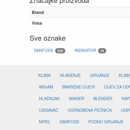
Brand
Vrsta
Sve oznake
DANFOSS
INDIKATOR
250
15
KLIMA
HLAĐENJE
GRIJANJE
KLIM
WIGAM
BAKRENE CIJEVI
CIJEV ZA O
HLADNJAK
MIKSER
BLENDER
NAP
USISAVAČ
UGRADBENA PEĆNICA
UGR
NIPEL
DANFOSS
PODNO GRIJANJE