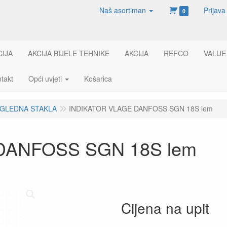
Naš asortiman
Prijava
0
CIJA
AKCIJA BIJELE TEHNIKE
AKCIJA
REFCO
VALUE
takt
Opći uvjeti
Košarica
GLEDNA STAKLA
INDIKATOR VLAGE DANFOSS SGN 18S lem
DANFOSS SGN 18S lem
Cijena na upit