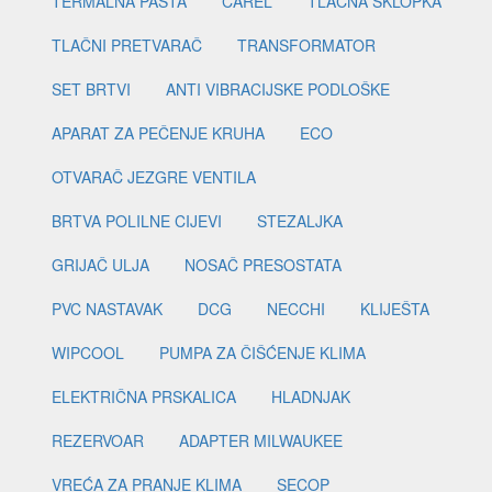
TERMALNA PASTA
CAREL
TLAČNA SKLOPKA
TLAČNI PRETVARAČ
TRANSFORMATOR
SET BRTVI
ANTI VIBRACIJSKE PODLOŠKE
APARAT ZA PEČENJE KRUHA
ECO
OTVARAČ JEZGRE VENTILA
BRTVA POLILNE CIJEVI
STEZALJKA
GRIJAČ ULJA
NOSAČ PRESOSTATA
PVC NASTAVAK
DCG
NECCHI
KLIJEŠTA
WIPCOOL
PUMPA ZA ČIŠĆENJE KLIMA
ELEKTRIČNA PRSKALICA
HLADNJAK
REZERVOAR
ADAPTER MILWAUKEE
VREĆA ZA PRANJE KLIMA
SECOP