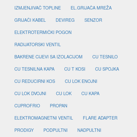
IZMJENJIVAČ TOPLINE
EL.GRIJAČA MREŽA
GRIJAČI KABEL
DEVIREG
SENZOR
ELEKTROTERMIČKI POGON
RADIJATORSKI VENTIL
BAKRENE CIJEVI SA IZOLACIJOM
CU TESNILO
CU TESNILNA KAPA
CU T KOSI
CU SPOJKA
CU REDUCIRNI KOS
CU LOK ENOJNI
CU LOK DVOJNI
CU LOK
CU KAPA
CUPROFRIO
PROPAN
ELEKTROMAGNETNI VENTIL
FLARE ADAPTER
PRODIGY
PODPULTNI
NADPULTNI