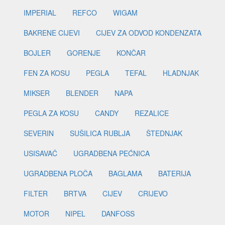
IMPERIAL
REFCO
WIGAM
BAKRENE CIJEVI
CIJEV ZA ODVOD KONDENZATA
BOJLER
GORENJE
KONČAR
FEN ZA KOSU
PEGLA
TEFAL
HLADNJAK
MIKSER
BLENDER
NAPA
PEGLA ZA KOSU
CANDY
REZALICE
SEVERIN
SUŠILICA RUBLJA
ŠTEDNJAK
USISAVAČ
UGRADBENA PEĆNICA
UGRADBENA PLOČA
BAGLAMA
BATERIJA
FILTER
BRTVA
CIJEV
CRIJEVO
MOTOR
NIPEL
DANFOSS