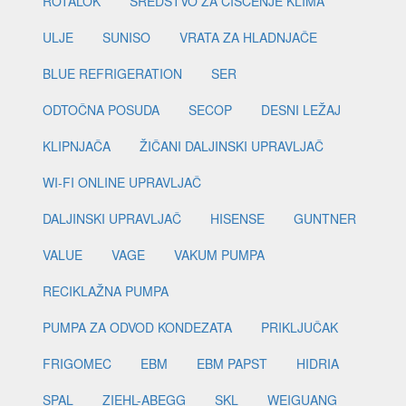
ROTALOK
SREDSTVO ZA ČIŠĆENJE KLIMA
ULJE
SUNISO
VRATA ZA HLADNJAČE
BLUE REFRIGERATION
SER
ODTOČNA POSUDA
SECOP
DESNI LEŽAJ
KLIPNJAČA
ŽIČANI DALJINSKI UPRAVLJAČ
WI-FI ONLINE UPRAVLJAČ
DALJINSKI UPRAVLJAČ
HISENSE
GUNTNER
VALUE
VAGE
VAKUM PUMPA
RECIKLAŽNA PUMPA
PUMPA ZA ODVOD KONDEZATA
PRIKLJUČAK
FRIGOMEC
EBM
EBM PAPST
HIDRIA
SPAL
ZIEHL-ABEGG
SKL
WEIGUANG