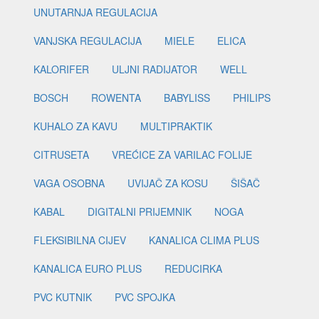
UNUTARNJA REGULACIJA
VANJSKA REGULACIJA
MIELE
ELICA
KALORIFER
ULJNI RADIJATOR
WELL
BOSCH
ROWENTA
BABYLISS
PHILIPS
KUHALO ZA KAVU
MULTIPRAKTIK
CITRUSETA
VREĆICE ZA VARILAC FOLIJE
VAGA OSOBNA
UVIJAČ ZA KOSU
ŠIŠAČ
KABAL
DIGITALNI PRIJEMNIK
NOGA
FLEKSIBILNA CIJEV
KANALICA CLIMA PLUS
KANALICA EURO PLUS
REDUCIRKA
PVC KUTNIK
PVC SPOJKA