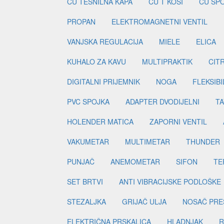
CU TESNILNA KAPA
CU T KOSI
CU SP
PROPAN
ELEKTROMAGNETNI VENTIL
VANJSKA REGULACIJA
MIELE
ELICA
KUHALO ZA KAVU
MULTIPRAKTIK
CIT
DIGITALNI PRIJEMNIK
NOGA
FLEKSIBI
PVC SPOJKA
ADAPTER DVODIJELNI
TA
HOLENDER MATICA
ZAPORNI VENTIL
VAKUMETAR
MULTIMETAR
THUNDER
PUNJAČ
ANEMOMETAR
SIFON
TE
SET BRTVI
ANTI VIBRACIJSKE PODLOŠKE
STEZALJKA
GRIJAČ ULJA
NOSAČ PRE
ELEKTRIČNA PRSKALICA
HLADNJAK
R