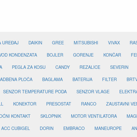
A UREĐAJ
DAIKIN
GREE
MITSUBISHI
VIVAX
RA
DVOD KONDENZATA
BOJLER
GORENJE
KONČAR
FE
A
PEGLA ZA KOSU
CANDY
REZALICE
SEVERIN
ADBENA PLOČA
BAGLAMA
BATERIJA
FILTER
BRT
SENZOR TEMPERATURE PODA
SENZOR VLAGE
ELEKTR
LL
KONEKTOR
PRESOSTAT
RANCO
ZAUSTAVNI VE
OĆNI KONTAKT
SKLOPNIK
MOTOR VENTILATORA
MAGN
ACC CUBIGEL
DORIN
EMBRACO
MANEUROPE
AN