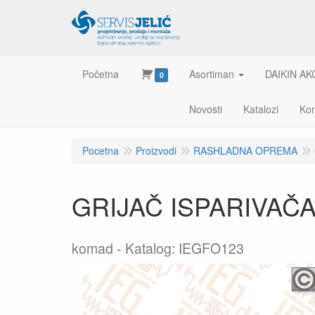
Početna
Asortiman
DAIKIN AK
0
Novosti
Katalozi
Kon
Pocetna
Proizvodi
RASHLADNA OPREMA
GRIJAČ ISPARIVAČA
komad
Katalog: IEGFO123