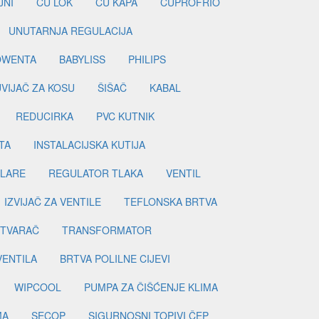
JNI
CU LOK
CU KAPA
CUPROFRIO
UNUTARNJA REGULACIJA
OWENTA
BABYLISS
PHILIPS
UVIJAČ ZA KOSU
ŠIŠAČ
KABAL
REDUCIRKA
PVC KUTNIK
TA
INSTALACIJSKA KUTIJA
ILARE
REGULATOR TLAKA
VENTIL
IZVIJAČ ZA VENTILE
TEFLONSKA BRTVA
ETVARAČ
TRANSFORMATOR
VENTILA
BRTVA POLILNE CIJEVI
WIPCOOL
PUMPA ZA ČIŠĆENJE KLIMA
MA
SECOP
SIGURNOSNI TOPIVI ČEP