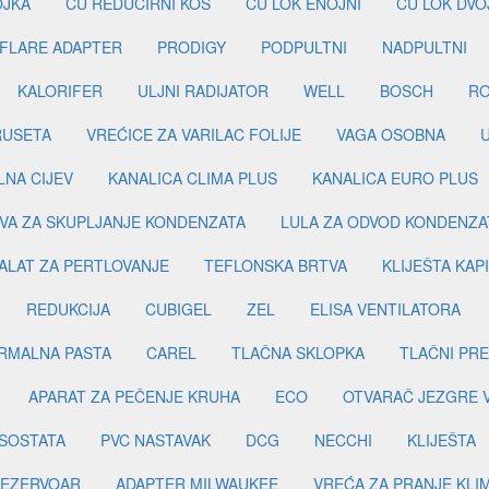
OJKA
CU REDUCIRNI KOS
CU LOK ENOJNI
CU LOK DVO
FLARE ADAPTER
PRODIGY
PODPULTNI
NADPULTNI
KALORIFER
ULJNI RADIJATOR
WELL
BOSCH
R
RUSETA
VREĆICE ZA VARILAC FOLIJE
VAGA OSOBNA
LNA CIJEV
KANALICA CLIMA PLUS
KANALICA EURO PLUS
VA ZA SKUPLJANJE KONDENZATA
LULA ZA ODVOD KONDENZA
ALAT ZA PERTLOVANJE
TEFLONSKA BRTVA
KLIJEŠTA KAP
REDUKCIJA
CUBIGEL
ZEL
ELISA VENTILATORA
RMALNA PASTA
CAREL
TLAČNA SKLOPKA
TLAČNI PR
APARAT ZA PEČENJE KRUHA
ECO
OTVARAČ JEZGRE 
SOSTATA
PVC NASTAVAK
DCG
NECCHI
KLIJEŠTA
EZERVOAR
ADAPTER MILWAUKEE
VREĆA ZA PRANJE KLI