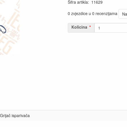
Šifra artikla
:
11629
0 zvjezdice u 0 recenzijama
Na
Kolicina
Grijač isparivača