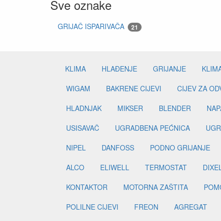
Sve oznake
GRIJAČ ISPARIVAČA
21
KLIMA
HLAĐENJE
GRIJANJE
KLIM
WIGAM
BAKRENE CIJEVI
CIJEV ZA O
HLADNJAK
MIKSER
BLENDER
NAP
USISAVAČ
UGRADBENA PEĆNICA
UGR
NIPEL
DANFOSS
PODNO GRIJANJE
ALCO
ELIWELL
TERMOSTAT
DIXE
KONTAKTOR
MOTORNA ZAŠTITA
POM
POLILNE CIJEVI
FREON
AGREGAT