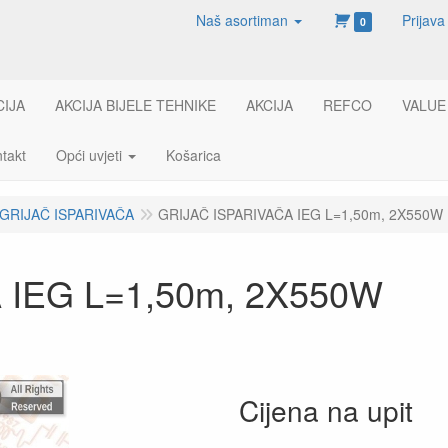
Naš asortiman
Prijava
0
CIJA
AKCIJA BIJELE TEHNIKE
AKCIJA
REFCO
VALUE
takt
Opći uvjeti
Košarica
GRIJAČ ISPARIVAČA
GRIJAČ ISPARIVAČA IEG L=1,50m, 2X550W
 IEG L=1,50m, 2X550W
Cijena na upit