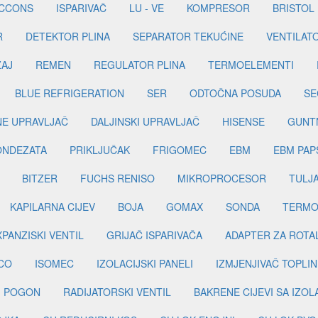
ICCONS
ISPARIVAČ
LU - VE
KOMPRESOR
BRISTOL
R
DETEKTOR PLINA
SEPARATOR TEKUĆINE
VENTILAT
ŽAJ
REMEN
REGULATOR PLINA
TERMOELEMENTI
BLUE REFRIGERATION
SER
ODTOČNA POSUDA
SE
INE UPRAVLJAČ
DALJINSKI UPRAVLJAČ
HISENSE
GUNT
ONDEZATA
PRIKLJUČAK
FRIGOMEC
EBM
EBM PAP
BITZER
FUCHS RENISO
MIKROPROCESOR
TULJ
KAPILARNA CIJEV
BOJA
GOMAX
SONDA
TERMO
PANZISKI VENTIL
GRIJAČ ISPARIVAČA
ADAPTER ZA ROTA
CO
ISOMEC
IZOLACIJSKI PANELI
IZMJENJIVAČ TOPLIN
I POGON
RADIJATORSKI VENTIL
BAKRENE CIJEVI SA IZO