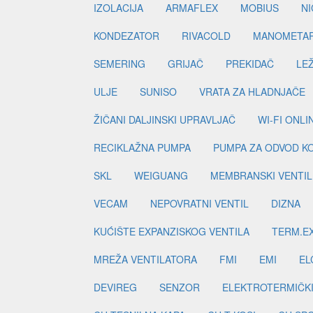
IZOLACIJA
ARMAFLEX
MOBIUS
N
KONDEZATOR
RIVACOLD
MANOMETA
SEMERING
GRIJAČ
PREKIDAČ
LE
ULJE
SUNISO
VRATA ZA HLADNJAČE
ŽIČANI DALJINSKI UPRAVLJAČ
WI-FI ONL
RECIKLAŽNA PUMPA
PUMPA ZA ODVOD K
SKL
WEIGUANG
MEMBRANSKI VENTIL
VECAM
NEPOVRATNI VENTIL
DIZNA
KUĆIŠTE EXPANZISKOG VENTILA
TERM.EX
MREŽA VENTILATORA
FMI
EMI
EL
DEVIREG
SENZOR
ELEKTROTERMIČK