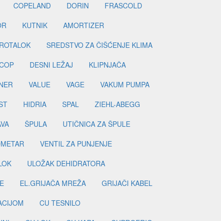
COPELAND
DORIN
FRASCOLD
OR
KUTNIK
AMORTIZER
ROTALOK
SREDSTVO ZA ČIŠĆENJE KLIMA
COP
DESNI LEŽAJ
KLIPNJAČA
NER
VALUE
VAGE
VAKUM PUMPA
ST
HIDRIA
SPAL
ZIEHL-ABEGG
AVA
ŠPULA
UTIČNICA ZA ŠPULE
METAR
VENTIL ZA PUNJENJE
LOK
ULOŽAK DEHIDRATORA
E
EL.GRIJAČA MREŽA
GRIJAČI KABEL
LACIJOM
CU TESNILO