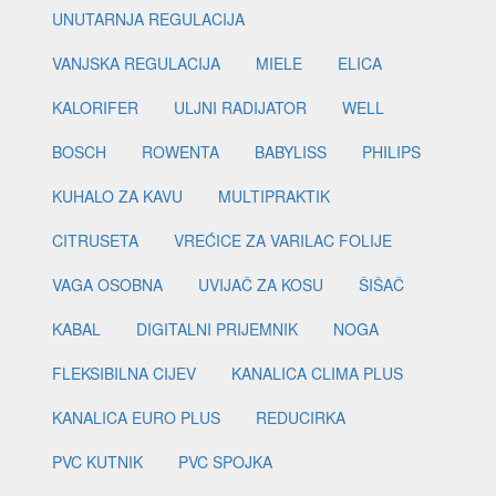
UNUTARNJA REGULACIJA
VANJSKA REGULACIJA
MIELE
ELICA
KALORIFER
ULJNI RADIJATOR
WELL
BOSCH
ROWENTA
BABYLISS
PHILIPS
KUHALO ZA KAVU
MULTIPRAKTIK
CITRUSETA
VREĆICE ZA VARILAC FOLIJE
VAGA OSOBNA
UVIJAČ ZA KOSU
ŠIŠAČ
KABAL
DIGITALNI PRIJEMNIK
NOGA
FLEKSIBILNA CIJEV
KANALICA CLIMA PLUS
KANALICA EURO PLUS
REDUCIRKA
PVC KUTNIK
PVC SPOJKA