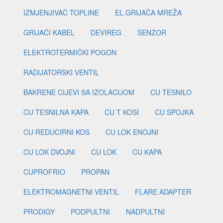
IZMJENJIVAČ TOPLINE
EL.GRIJAČA MREŽA
GRIJAČI KABEL
DEVIREG
SENZOR
ELEKTROTERMIČKI POGON
RADIJATORSKI VENTIL
BAKRENE CIJEVI SA IZOLACIJOM
CU TESNILO
CU TESNILNA KAPA
CU T KOSI
CU SPOJKA
CU REDUCIRNI KOS
CU LOK ENOJNI
CU LOK DVOJNI
CU LOK
CU KAPA
CUPROFRIO
PROPAN
ELEKTROMAGNETNI VENTIL
FLARE ADAPTER
PRODIGY
PODPULTNI
NADPULTNI