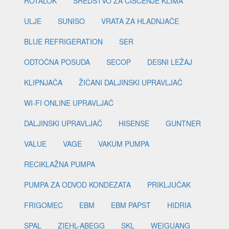
ROTALOK
SREDSTVO ZA ČIŠĆENJE KLIMA
ULJE
SUNISO
VRATA ZA HLADNJAČE
BLUE REFRIGERATION
SER
ODTOČNA POSUDA
SECOP
DESNI LEŽAJ
KLIPNJAČA
ŽIČANI DALJINSKI UPRAVLJAČ
WI-FI ONLINE UPRAVLJAČ
DALJINSKI UPRAVLJAČ
HISENSE
GUNTNER
VALUE
VAGE
VAKUM PUMPA
RECIKLAŽNA PUMPA
PUMPA ZA ODVOD KONDEZATA
PRIKLJUČAK
FRIGOMEC
EBM
EBM PAPST
HIDRIA
SPAL
ZIEHL-ABEGG
SKL
WEIGUANG