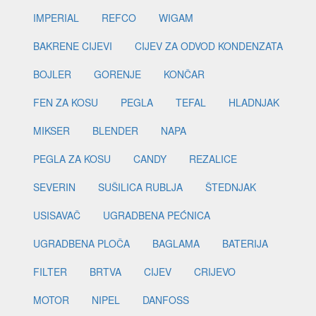
IMPERIAL
REFCO
WIGAM
BAKRENE CIJEVI
CIJEV ZA ODVOD KONDENZATA
BOJLER
GORENJE
KONČAR
FEN ZA KOSU
PEGLA
TEFAL
HLADNJAK
MIKSER
BLENDER
NAPA
PEGLA ZA KOSU
CANDY
REZALICE
SEVERIN
SUŠILICA RUBLJA
ŠTEDNJAK
USISAVAČ
UGRADBENA PEĆNICA
UGRADBENA PLOČA
BAGLAMA
BATERIJA
FILTER
BRTVA
CIJEV
CRIJEVO
MOTOR
NIPEL
DANFOSS