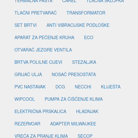
TERMALNA PASTA
CAREL
TLAČNA SKLOPKA
TLAČNI PRETVARAČ
TRANSFORMATOR
SET BRTVI
ANTI VIBRACIJSKE PODLOŠKE
APARAT ZA PEČENJE KRUHA
ECO
OTVARAČ JEZGRE VENTILA
BRTVA POLILNE CIJEVI
STEZALJKA
GRIJAČ ULJA
NOSAČ PRESOSTATA
PVC NASTAVAK
DCG
NECCHI
KLIJEŠTA
WIPCOOL
PUMPA ZA ČIŠĆENJE KLIMA
ELEKTRIČNA PRSKALICA
HLADNJAK
REZERVOAR
ADAPTER MILWAUKEE
VREĆA ZA PRANJE KLIMA
SECOP