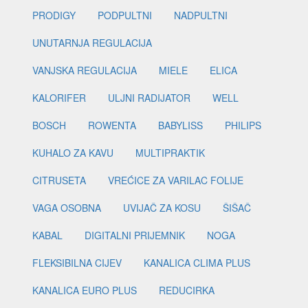
PRODIGY
PODPULTNI
NADPULTNI
UNUTARNJA REGULACIJA
VANJSKA REGULACIJA
MIELE
ELICA
KALORIFER
ULJNI RADIJATOR
WELL
BOSCH
ROWENTA
BABYLISS
PHILIPS
KUHALO ZA KAVU
MULTIPRAKTIK
CITRUSETA
VREĆICE ZA VARILAC FOLIJE
VAGA OSOBNA
UVIJAČ ZA KOSU
ŠIŠAČ
KABAL
DIGITALNI PRIJEMNIK
NOGA
FLEKSIBILNA CIJEV
KANALICA CLIMA PLUS
KANALICA EURO PLUS
REDUCIRKA