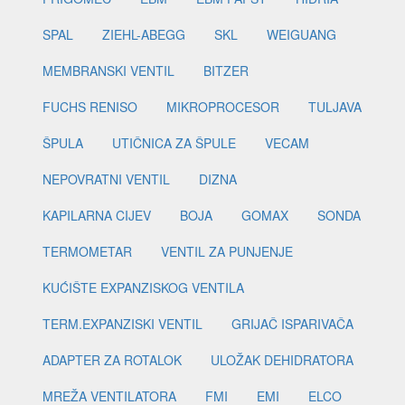
SPAL
ZIEHL-ABEGG
SKL
WEIGUANG
MEMBRANSKI VENTIL
BITZER
FUCHS RENISO
MIKROPROCESOR
TULJAVA
ŠPULA
UTIČNICA ZA ŠPULE
VECAM
NEPOVRATNI VENTIL
DIZNA
KAPILARNA CIJEV
BOJA
GOMAX
SONDA
TERMOMETAR
VENTIL ZA PUNJENJE
KUĆIŠTE EXPANZISKOG VENTILA
TERM.EXPANZISKI VENTIL
GRIJAČ ISPARIVAČA
ADAPTER ZA ROTALOK
ULOŽAK DEHIDRATORA
MREŽA VENTILATORA
FMI
EMI
ELCO