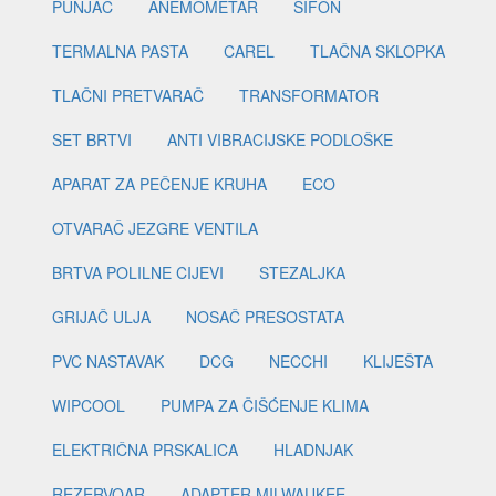
PUNJAČ
ANEMOMETAR
SIFON
TERMALNA PASTA
CAREL
TLAČNA SKLOPKA
TLAČNI PRETVARAČ
TRANSFORMATOR
SET BRTVI
ANTI VIBRACIJSKE PODLOŠKE
APARAT ZA PEČENJE KRUHA
ECO
OTVARAČ JEZGRE VENTILA
BRTVA POLILNE CIJEVI
STEZALJKA
GRIJAČ ULJA
NOSAČ PRESOSTATA
PVC NASTAVAK
DCG
NECCHI
KLIJEŠTA
WIPCOOL
PUMPA ZA ČIŠĆENJE KLIMA
ELEKTRIČNA PRSKALICA
HLADNJAK
REZERVOAR
ADAPTER MILWAUKEE