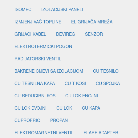
ISOMEC
IZOLACIJSKI PANELI
IZMJENJIVAČ TOPLINE
EL.GRIJAČA MREŽA
GRIJAČI KABEL
DEVIREG
SENZOR
ELEKTROTERMIČKI POGON
RADIJATORSKI VENTIL
BAKRENE CIJEVI SA IZOLACIJOM
CU TESNILO
CU TESNILNA KAPA
CU T KOSI
CU SPOJKA
CU REDUCIRNI KOS
CU LOK ENOJNI
CU LOK DVOJNI
CU LOK
CU KAPA
CUPROFRIO
PROPAN
ELEKTROMAGNETNI VENTIL
FLARE ADAPTER