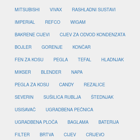
MITSUBISHI
VIVAX
RASHLADNI SUSTAVI
IMPERIAL
REFCO
WIGAM
BAKRENE CIJEVI
CIJEV ZA ODVOD KONDENZATA
BOJLER
GORENJE
KONČAR
FEN ZA KOSU
PEGLA
TEFAL
HLADNJAK
MIKSER
BLENDER
NAPA
PEGLA ZA KOSU
CANDY
REZALICE
SEVERIN
SUŠILICA RUBLJA
ŠTEDNJAK
USISAVAČ
UGRADBENA PEĆNICA
UGRADBENA PLOČA
BAGLAMA
BATERIJA
FILTER
BRTVA
CIJEV
CRIJEVO