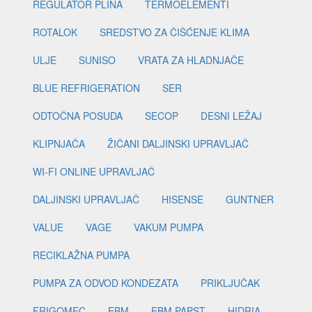
REGULATOR PLINA
TERMOELEMENTI
ROTALOK
SREDSTVO ZA ČIŠĆENJE KLIMA
ULJE
SUNISO
VRATA ZA HLADNJAČE
BLUE REFRIGERATION
SER
ODTOČNA POSUDA
SECOP
DESNI LEŽAJ
KLIPNJAČA
ŽIČANI DALJINSKI UPRAVLJAČ
WI-FI ONLINE UPRAVLJAČ
DALJINSKI UPRAVLJAČ
HISENSE
GUNTNER
VALUE
VAGE
VAKUM PUMPA
RECIKLAŽNA PUMPA
PUMPA ZA ODVOD KONDEZATA
PRIKLJUČAK
FRIGOMEC
EBM
EBM PAPST
HIDRIA