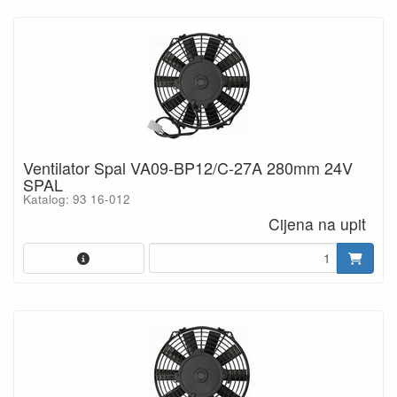
Ventilator Spal VA09-BP12/C-27A 280mm 24V
SPAL
Katalog: 93 16-012
Cijena na upit