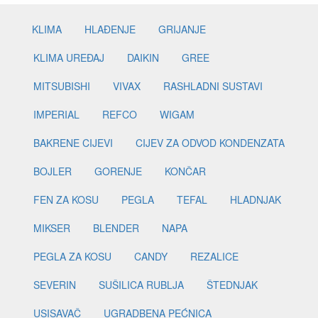
KLIMA
HLAĐENJE
GRIJANJE
KLIMA UREĐAJ
DAIKIN
GREE
MITSUBISHI
VIVAX
RASHLADNI SUSTAVI
IMPERIAL
REFCO
WIGAM
BAKRENE CIJEVI
CIJEV ZA ODVOD KONDENZATA
BOJLER
GORENJE
KONČAR
FEN ZA KOSU
PEGLA
TEFAL
HLADNJAK
MIKSER
BLENDER
NAPA
PEGLA ZA KOSU
CANDY
REZALICE
SEVERIN
SUŠILICA RUBLJA
ŠTEDNJAK
USISAVAČ
UGRADBENA PEĆNICA