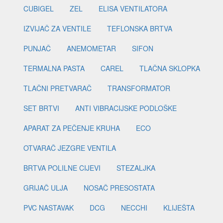
CUBIGEL
ZEL
ELISA VENTILATORA
IZVIJAČ ZA VENTILE
TEFLONSKA BRTVA
PUNJAČ
ANEMOMETAR
SIFON
TERMALNA PASTA
CAREL
TLAČNA SKLOPKA
TLAČNI PRETVARAČ
TRANSFORMATOR
SET BRTVI
ANTI VIBRACIJSKE PODLOŠKE
APARAT ZA PEČENJE KRUHA
ECO
OTVARAČ JEZGRE VENTILA
BRTVA POLILNE CIJEVI
STEZALJKA
GRIJAČ ULJA
NOSAČ PRESOSTATA
PVC NASTAVAK
DCG
NECCHI
KLIJEŠTA