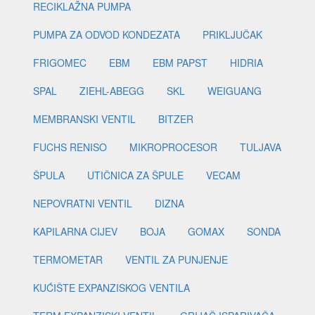
RECIKLAŽNA PUMPA
PUMPA ZA ODVOD KONDEZATA
PRIKLJUČAK
FRIGOMEC
EBM
EBM PAPST
HIDRIA
SPAL
ZIEHL-ABEGG
SKL
WEIGUANG
MEMBRANSKI VENTIL
BITZER
FUCHS RENISO
MIKROPROCESOR
TULJAVA
ŠPULA
UTIČNICA ZA ŠPULE
VECAM
NEPOVRATNI VENTIL
DIZNA
KAPILARNA CIJEV
BOJA
GOMAX
SONDA
TERMOMETAR
VENTIL ZA PUNJENJE
KUĆIŠTE EXPANZISKOG VENTILA