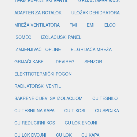
TERM.EXPANZISKI VENTIL
GRIJAČ ISPARIVAČA
ADAPTER ZA ROTALOK
ULOŽAK DEHIDRATORA
MREŽA VENTILATORA
FMI
EMI
ELCO
ISOMEC
IZOLACIJSKI PANELI
IZMJENJIVAČ TOPLINE
EL.GRIJAČA MREŽA
GRIJAČI KABEL
DEVIREG
SENZOR
ELEKTROTERMIČKI POGON
RADIJATORSKI VENTIL
BAKRENE CIJEVI SA IZOLACIJOM
CU TESNILO
CU TESNILNA KAPA
CU T KOSI
CU SPOJKA
CU REDUCIRNI KOS
CU LOK ENOJNI
CU LOK DVOJNI
CU LOK
CU KAPA