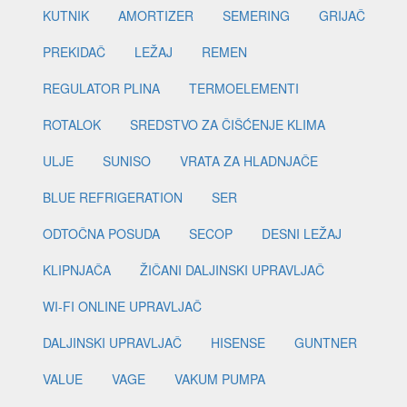
KUTNIK
AMORTIZER
SEMERING
GRIJAČ
PREKIDAČ
LEŽAJ
REMEN
REGULATOR PLINA
TERMOELEMENTI
ROTALOK
SREDSTVO ZA ČIŠĆENJE KLIMA
ULJE
SUNISO
VRATA ZA HLADNJAČE
BLUE REFRIGERATION
SER
ODTOČNA POSUDA
SECOP
DESNI LEŽAJ
KLIPNJAČA
ŽIČANI DALJINSKI UPRAVLJAČ
WI-FI ONLINE UPRAVLJAČ
DALJINSKI UPRAVLJAČ
HISENSE
GUNTNER
VALUE
VAGE
VAKUM PUMPA