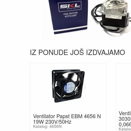
IZ PONUDE JOŠ IZDVAJAMO
Venti
Ventilator Papst EBM 4656 N
3030
19W 230V/50Hz
0,06
Katalog: 4656N
Katalo