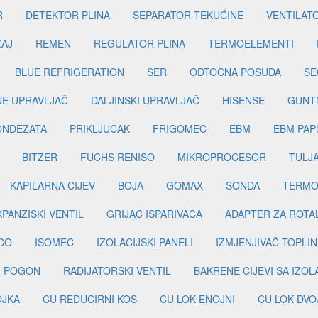
R
DETEKTOR PLINA
SEPARATOR TEKUĆINE
VENTILAT
ŽAJ
REMEN
REGULATOR PLINA
TERMOELEMENTI
BLUE REFRIGERATION
SER
ODTOČNA POSUDA
SE
INE UPRAVLJAČ
DALJINSKI UPRAVLJAČ
HISENSE
GUNT
ONDEZATA
PRIKLJUČAK
FRIGOMEC
EBM
EBM PAP
BITZER
FUCHS RENISO
MIKROPROCESOR
TULJ
KAPILARNA CIJEV
BOJA
GOMAX
SONDA
TERMO
PANZISKI VENTIL
GRIJAČ ISPARIVAČA
ADAPTER ZA ROTA
CO
ISOMEC
IZOLACIJSKI PANELI
IZMJENJIVAČ TOPLIN
I POGON
RADIJATORSKI VENTIL
BAKRENE CIJEVI SA IZO
OJKA
CU REDUCIRNI KOS
CU LOK ENOJNI
CU LOK DVO