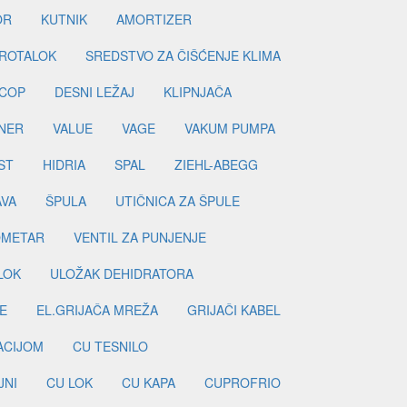
OR
KUTNIK
AMORTIZER
ROTALOK
SREDSTVO ZA ČIŠĆENJE KLIMA
COP
DESNI LEŽAJ
KLIPNJAČA
NER
VALUE
VAGE
VAKUM PUMPA
ST
HIDRIA
SPAL
ZIEHL-ABEGG
AVA
ŠPULA
UTIČNICA ZA ŠPULE
METAR
VENTIL ZA PUNJENJE
LOK
ULOŽAK DEHIDRATORA
E
EL.GRIJAČA MREŽA
GRIJAČI KABEL
LACIJOM
CU TESNILO
JNI
CU LOK
CU KAPA
CUPROFRIO