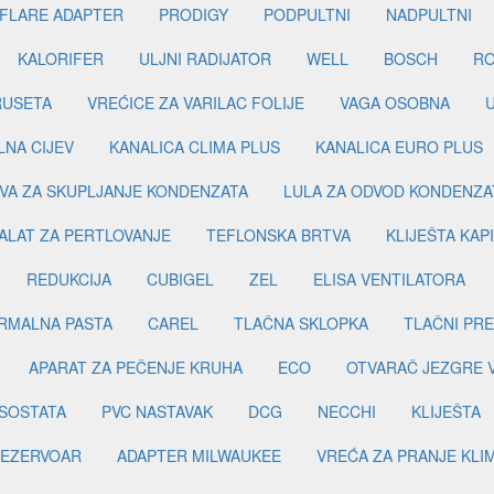
FLARE ADAPTER
PRODIGY
PODPULTNI
NADPULTNI
KALORIFER
ULJNI RADIJATOR
WELL
BOSCH
R
RUSETA
VREĆICE ZA VARILAC FOLIJE
VAGA OSOBNA
LNA CIJEV
KANALICA CLIMA PLUS
KANALICA EURO PLUS
VA ZA SKUPLJANJE KONDENZATA
LULA ZA ODVOD KONDENZA
ALAT ZA PERTLOVANJE
TEFLONSKA BRTVA
KLIJEŠTA KAP
REDUKCIJA
CUBIGEL
ZEL
ELISA VENTILATORA
RMALNA PASTA
CAREL
TLAČNA SKLOPKA
TLAČNI PR
APARAT ZA PEČENJE KRUHA
ECO
OTVARAČ JEZGRE 
SOSTATA
PVC NASTAVAK
DCG
NECCHI
KLIJEŠTA
EZERVOAR
ADAPTER MILWAUKEE
VREĆA ZA PRANJE KLI