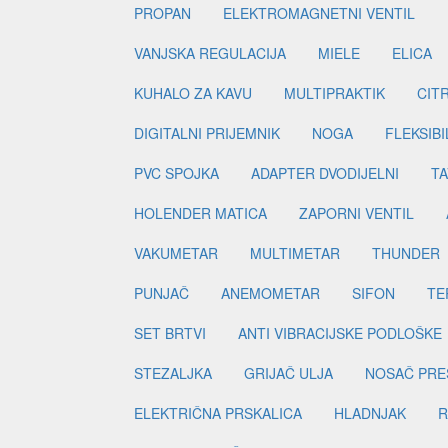
PROPAN
ELEKTROMAGNETNI VENTIL
VANJSKA REGULACIJA
MIELE
ELICA
KUHALO ZA KAVU
MULTIPRAKTIK
CIT
DIGITALNI PRIJEMNIK
NOGA
FLEKSIBI
PVC SPOJKA
ADAPTER DVODIJELNI
TA
HOLENDER MATICA
ZAPORNI VENTIL
VAKUMETAR
MULTIMETAR
THUNDER
PUNJAČ
ANEMOMETAR
SIFON
TE
SET BRTVI
ANTI VIBRACIJSKE PODLOŠKE
STEZALJKA
GRIJAČ ULJA
NOSAČ PRE
ELEKTRIČNA PRSKALICA
HLADNJAK
R