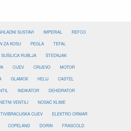
SHLADNI SUSTAVI
IMPERIAL
REFCO
N ZA KOSU
PEGLA
TEFAL
SUŠILICA RUBLJA
ŠTEDNJAK
VA
CIJEV
CRIJEVO
MOTOR
A
GLAMOX
HELIJ
CASTEL
NTIL
INDIKATOR
DEHIDRATOR
ETNI VENTILI
NOSAČ KLIME
TIVIBRACIJSKA CIJEV
ELEKTRO ORMAR
COPELAND
DORIN
FRASCOLD