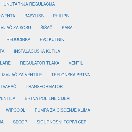
UNUTARNJA REGULACIJA
OWENTA
BABYLISS
PHILIPS
UVIJAČ ZA KOSU
ŠIŠAČ
KABAL
REDUCIRKA
PVC KUTNIK
TA
INSTALACIJSKA KUTIJA
ILARE
REGULATOR TLAKA
VENTIL
IZVIJAČ ZA VENTILE
TEFLONSKA BRTVA
ETVARAČ
TRANSFORMATOR
VENTILA
BRTVA POLILNE CIJEVI
WIPCOOL
PUMPA ZA ČIŠĆENJE KLIMA
MA
SECOP
SIGURNOSNI TOPIVI ČEP