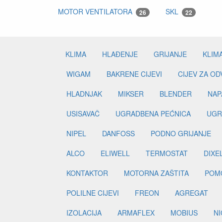
MOTOR VENTILATORA
SKL
26
22
KLIMA
HLAĐENJE
GRIJANJE
KLIM
WIGAM
BAKRENE CIJEVI
CIJEV ZA O
HLADNJAK
MIKSER
BLENDER
NAP
USISAVAČ
UGRADBENA PEĆNICA
UGR
NIPEL
DANFOSS
PODNO GRIJANJE
ALCO
ELIWELL
TERMOSTAT
DIXE
KONTAKTOR
MOTORNA ZAŠTITA
POM
POLILNE CIJEVI
FREON
AGREGAT
IZOLACIJA
ARMAFLEX
MOBIUS
N