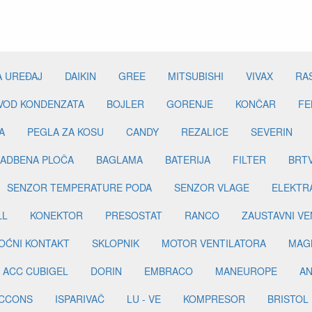
A UREĐAJ
DAIKIN
GREE
MITSUBISHI
VIVAX
RA
DVOD KONDENZATA
BOJLER
GORENJE
KONČAR
FE
A
PEGLA ZA KOSU
CANDY
REZALICE
SEVERIN
ADBENA PLOČA
BAGLAMA
BATERIJA
FILTER
BRT
SENZOR TEMPERATURE PODA
SENZOR VLAGE
ELEKTR
LL
KONEKTOR
PRESOSTAT
RANCO
ZAUSTAVNI VE
OĆNI KONTAKT
SKLOPNIK
MOTOR VENTILATORA
MAGN
ACC CUBIGEL
DORIN
EMBRACO
MANEUROPE
AN
ICCONS
ISPARIVAČ
LU - VE
KOMPRESOR
BRISTOL