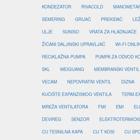
KONDEZATOR
RIVACOLD
MANOMETA
SEMERING
GRIJAČ
PREKIDAČ
LE
ULJE
SUNISO
VRATA ZA HLADNJAČE
ŽIČANI DALJINSKI UPRAVLJAČ
WI-FI ONL
RECIKLAŽNA PUMPA
PUMPA ZA ODVOD K
SKL
WEIGUANG
MEMBRANSKI VENTIL
VECAM
NEPOVRATNI VENTIL
DIZNA
KUĆIŠTE EXPANZISKOG VENTILA
TERM.EX
MREŽA VENTILATORA
FMI
EMI
EL
DEVIREG
SENZOR
ELEKTROTERMIČK
CU TESNILNA KAPA
CU T KOSI
CU SP