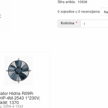
Šifra artikla
:
10508
0 zvjezdice u 0 recenzijama
Na
Kolicina
lator Hidria R09R-
HP-4M-2543 1*230V;
6kW; 1370
g: 0309-4-1033