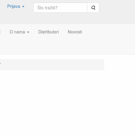
Prijava
Pretraga
E
O nama
Distributeri
Novosti
Y