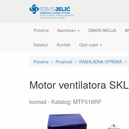
Početna
Asortiman
DAIKIN AKCIJA
A
Katalozi
Kontakt
Opći uvjeti
Pocetna
Proizvodi
RASHLADNA OPREMA
Motor ventilatora 
komad
Katalog: MTF516RF