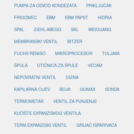
PUMPA ZA ODVOD KONDEZATA
PRIKLJUČAK
FRIGOMEC
EBM
EBM PAPST
HIDRIA
SPAL
ZIEHL-ABEGG
SKL
WEIGUANG
MEMBRANSKI VENTIL
BITZER
FUCHS RENISO
MIKROPROCESOR
TULJAVA
ŠPULA
UTIČNICA ZA ŠPULE
VECAM
NEPOVRATNI VENTIL
DIZNA
KAPILARNA CIJEV
BOJA
GOMAX
SONDA
TERMOMETAR
VENTIL ZA PUNJENJE
KUĆIŠTE EXPANZISKOG VENTILA
TERM.EXPANZISKI VENTIL
GRIJAČ ISPARIVAČA