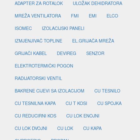
ADAPTER ZA ROTALOK
ULOŽAK DEHIDRATORA
MREŽA VENTILATORA
FMI
EMI
ELCO
ISOMEC
IZOLACIJSKI PANELI
IZMJENJIVAČ TOPLINE
EL.GRIJAČA MREŽA
GRIJAČI KABEL
DEVIREG
SENZOR
ELEKTROTERMIČKI POGON
RADIJATORSKI VENTIL
BAKRENE CIJEVI SA IZOLACIJOM
CU TESNILO
CU TESNILNA KAPA
CU T KOSI
CU SPOJKA
CU REDUCIRNI KOS
CU LOK ENOJNI
CU LOK DVOJNI
CU LOK
CU KAPA