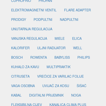
CUPROFRIO
PROPAN
ELEKTROMAGNETNI VENTIL
FLARE ADAPTER
PRODIGY
PODPULTNI
NADPULTNI
UNUTARNJA REGULACIJA
VANJSKA REGULACIJA
MIELE
ELICA
KALORIFER
ULJNI RADIJATOR
WELL
BOSCH
ROWENTA
BABYLISS
PHILIPS
KUHALO ZA KAVU
MULTIPRAKTIK
CITRUSETA
VREĆICE ZA VARILAC FOLIJE
VAGA OSOBNA
UVIJAČ ZA KOSU
ŠIŠAČ
KABAL
DIGITALNI PRIJEMNIK
NOGA
FLEKSIBILNA CIJEV
KANALICA CLIMA PLUS