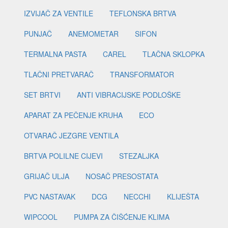
IZVIJAČ ZA VENTILE
TEFLONSKA BRTVA
PUNJAČ
ANEMOMETAR
SIFON
TERMALNA PASTA
CAREL
TLAČNA SKLOPKA
TLAČNI PRETVARAČ
TRANSFORMATOR
SET BRTVI
ANTI VIBRACIJSKE PODLOŠKE
APARAT ZA PEČENJE KRUHA
ECO
OTVARAČ JEZGRE VENTILA
BRTVA POLILNE CIJEVI
STEZALJKA
GRIJAČ ULJA
NOSAČ PRESOSTATA
PVC NASTAVAK
DCG
NECCHI
KLIJEŠTA
WIPCOOL
PUMPA ZA ČIŠĆENJE KLIMA