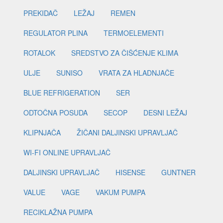
PREKIDAČ
LEŽAJ
REMEN
REGULATOR PLINA
TERMOELEMENTI
ROTALOK
SREDSTVO ZA ČIŠĆENJE KLIMA
ULJE
SUNISO
VRATA ZA HLADNJAČE
BLUE REFRIGERATION
SER
ODTOČNA POSUDA
SECOP
DESNI LEŽAJ
KLIPNJAČA
ŽIČANI DALJINSKI UPRAVLJAČ
WI-FI ONLINE UPRAVLJAČ
DALJINSKI UPRAVLJAČ
HISENSE
GUNTNER
VALUE
VAGE
VAKUM PUMPA
RECIKLAŽNA PUMPA