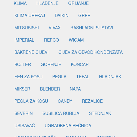
KLIMA
HLAĐENJE
GRIJANJE
KLIMA UREĐAJ
DAIKIN
GREE
MITSUBISHI
VIVAX
RASHLADNI SUSTAVI
IMPERIAL
REFCO
WIGAM
BAKRENE CIJEVI
CIJEV ZA ODVOD KONDENZATA
BOJLER
GORENJE
KONČAR
FEN ZA KOSU
PEGLA
TEFAL
HLADNJAK
MIKSER
BLENDER
NAPA
PEGLA ZA KOSU
CANDY
REZALICE
SEVERIN
SUŠILICA RUBLJA
ŠTEDNJAK
USISAVAČ
UGRADBENA PEĆNICA