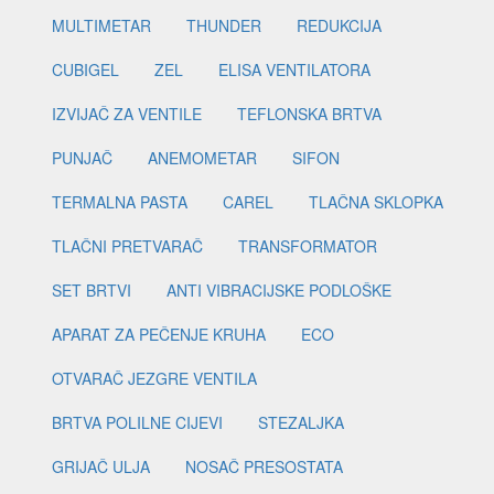
MULTIMETAR
THUNDER
REDUKCIJA
CUBIGEL
ZEL
ELISA VENTILATORA
IZVIJAČ ZA VENTILE
TEFLONSKA BRTVA
PUNJAČ
ANEMOMETAR
SIFON
TERMALNA PASTA
CAREL
TLAČNA SKLOPKA
TLAČNI PRETVARAČ
TRANSFORMATOR
SET BRTVI
ANTI VIBRACIJSKE PODLOŠKE
APARAT ZA PEČENJE KRUHA
ECO
OTVARAČ JEZGRE VENTILA
BRTVA POLILNE CIJEVI
STEZALJKA
GRIJAČ ULJA
NOSAČ PRESOSTATA