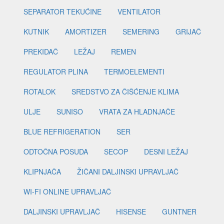
SEPARATOR TEKUĆINE
VENTILATOR
KUTNIK
AMORTIZER
SEMERING
GRIJAČ
PREKIDAČ
LEŽAJ
REMEN
REGULATOR PLINA
TERMOELEMENTI
ROTALOK
SREDSTVO ZA ČIŠĆENJE KLIMA
ULJE
SUNISO
VRATA ZA HLADNJAČE
BLUE REFRIGERATION
SER
ODTOČNA POSUDA
SECOP
DESNI LEŽAJ
KLIPNJAČA
ŽIČANI DALJINSKI UPRAVLJAČ
WI-FI ONLINE UPRAVLJAČ
DALJINSKI UPRAVLJAČ
HISENSE
GUNTNER