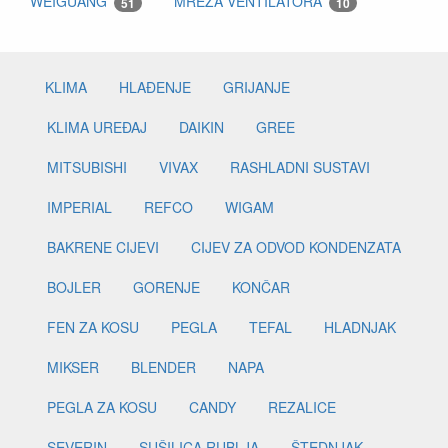
WEIGUANG
MREŽA VENTILATORA
51
10
KLIMA
HLAĐENJE
GRIJANJE
KLIMA UREĐAJ
DAIKIN
GREE
MITSUBISHI
VIVAX
RASHLADNI SUSTAVI
IMPERIAL
REFCO
WIGAM
BAKRENE CIJEVI
CIJEV ZA ODVOD KONDENZATA
BOJLER
GORENJE
KONČAR
FEN ZA KOSU
PEGLA
TEFAL
HLADNJAK
MIKSER
BLENDER
NAPA
PEGLA ZA KOSU
CANDY
REZALICE
SEVERIN
SUŠILICA RUBLJA
ŠTEDNJAK