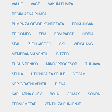
VALUE
VAGE
VAKUM PUMPA
RECIKLAŽNA PUMPA
PUMPA ZA ODVOD KONDEZATA
PRIKLJUČAK
FRIGOMEC
EBM
EBM PAPST
HIDRIA
SPAL
ZIEHL-ABEGG
SKL
WEIGUANG
MEMBRANSKI VENTIL
BITZER
FUCHS RENISO
MIKROPROCESOR
TULJAVA
ŠPULA
UTIČNICA ZA ŠPULE
VECAM
NEPOVRATNI VENTIL
DIZNA
KAPILARNA CIJEV
BOJA
GOMAX
SONDA
TERMOMETAR
VENTIL ZA PUNJENJE