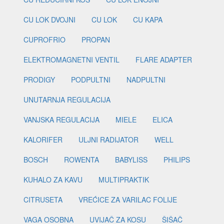
CU LOK DVOJNI
CU LOK
CU KAPA
CUPROFRIO
PROPAN
ELEKTROMAGNETNI VENTIL
FLARE ADAPTER
PRODIGY
PODPULTNI
NADPULTNI
UNUTARNJA REGULACIJA
VANJSKA REGULACIJA
MIELE
ELICA
KALORIFER
ULJNI RADIJATOR
WELL
BOSCH
ROWENTA
BABYLISS
PHILIPS
KUHALO ZA KAVU
MULTIPRAKTIK
CITRUSETA
VREĆICE ZA VARILAC FOLIJE
VAGA OSOBNA
UVIJAČ ZA KOSU
ŠIŠAČ