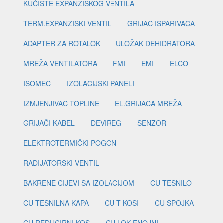
KUĆIŠTE EXPANZISKOG VENTILA
TERM.EXPANZISKI VENTIL
GRIJAČ ISPARIVAČA
ADAPTER ZA ROTALOK
ULOŽAK DEHIDRATORA
MREŽA VENTILATORA
FMI
EMI
ELCO
ISOMEC
IZOLACIJSKI PANELI
IZMJENJIVAČ TOPLINE
EL.GRIJAČA MREŽA
GRIJAČI KABEL
DEVIREG
SENZOR
ELEKTROTERMIČKI POGON
RADIJATORSKI VENTIL
BAKRENE CIJEVI SA IZOLACIJOM
CU TESNILO
CU TESNILNA KAPA
CU T KOSI
CU SPOJKA
CU REDUCIRNI KOS
CU LOK ENOJNI