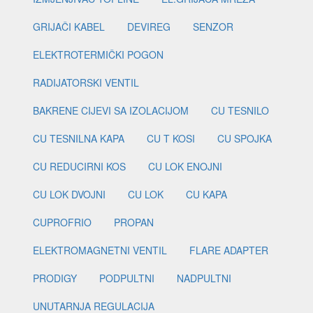
GRIJAČI KABEL
DEVIREG
SENZOR
ELEKTROTERMIČKI POGON
RADIJATORSKI VENTIL
BAKRENE CIJEVI SA IZOLACIJOM
CU TESNILO
CU TESNILNA KAPA
CU T KOSI
CU SPOJKA
CU REDUCIRNI KOS
CU LOK ENOJNI
CU LOK DVOJNI
CU LOK
CU KAPA
CUPROFRIO
PROPAN
ELEKTROMAGNETNI VENTIL
FLARE ADAPTER
PRODIGY
PODPULTNI
NADPULTNI
UNUTARNJA REGULACIJA