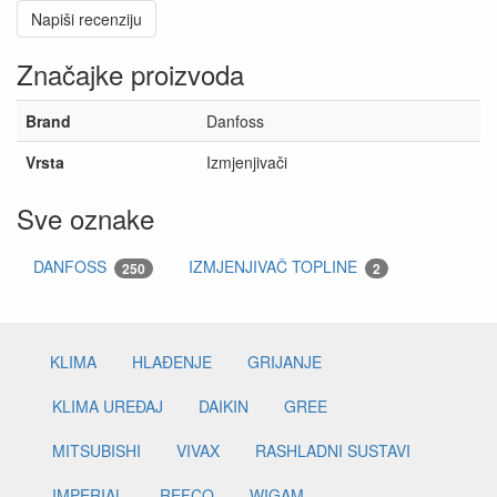
Napiši recenziju
Značajke proizvoda
Brand
Danfoss
Vrsta
Izmjenjivači
Sve oznake
DANFOSS
IZMJENJIVAČ TOPLINE
250
2
KLIMA
HLAĐENJE
GRIJANJE
KLIMA UREĐAJ
DAIKIN
GREE
MITSUBISHI
VIVAX
RASHLADNI SUSTAVI
IMPERIAL
REFCO
WIGAM