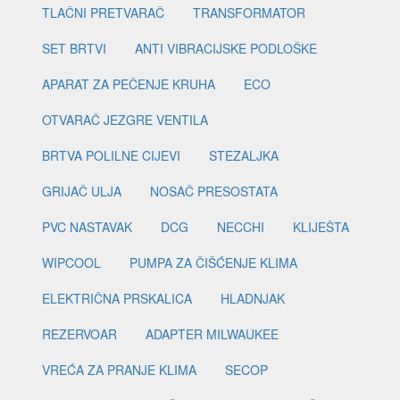
TLAČNI PRETVARAČ
TRANSFORMATOR
SET BRTVI
ANTI VIBRACIJSKE PODLOŠKE
APARAT ZA PEČENJE KRUHA
ECO
OTVARAČ JEZGRE VENTILA
BRTVA POLILNE CIJEVI
STEZALJKA
GRIJAČ ULJA
NOSAČ PRESOSTATA
PVC NASTAVAK
DCG
NECCHI
KLIJEŠTA
WIPCOOL
PUMPA ZA ČIŠĆENJE KLIMA
ELEKTRIČNA PRSKALICA
HLADNJAK
REZERVOAR
ADAPTER MILWAUKEE
VREĆA ZA PRANJE KLIMA
SECOP