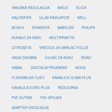
VANJSKA REGULACIJA
MIELE
ELICA
KALORIFER
ULJNI RADIJATOR
WELL
BOSCH
ROWENTA
BABYLISS
PHILIPS
KUHALO ZA KAVU
MULTIPRAKTIK
CITRUSETA
VREĆICE ZA VARILAC FOLIJE
VAGA OSOBNA
UVIJAČ ZA KOSU
ŠIŠAČ
KABAL
DIGITALNI PRIJEMNIK
NOGA
FLEKSIBILNA CIJEV
KANALICA CLIMA PLUS
KANALICA EURO PLUS
REDUCIRKA
PVC KUTNIK
PVC SPOJKA
ADAPTER DVODIJELNI