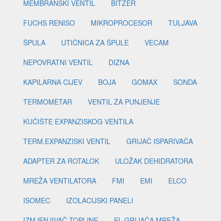
MEMBRANSKI VENTIL
BITZER
FUCHS RENISO
MIKROPROCESOR
TULJAVA
ŠPULA
UTIČNICA ZA ŠPULE
VECAM
NEPOVRATNI VENTIL
DIZNA
KAPILARNA CIJEV
BOJA
GOMAX
SONDA
TERMOMETAR
VENTIL ZA PUNJENJE
KUĆIŠTE EXPANZISKOG VENTILA
TERM.EXPANZISKI VENTIL
GRIJAČ ISPARIVAČA
ADAPTER ZA ROTALOK
ULOŽAK DEHIDRATORA
MREŽA VENTILATORA
FMI
EMI
ELCO
ISOMEC
IZOLACIJSKI PANELI
IZMJENJIVAČ TOPLINE
EL.GRIJAČA MREŽA