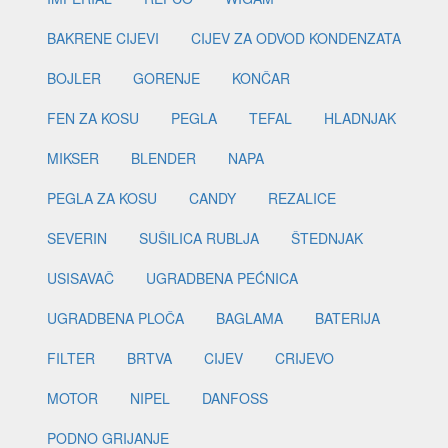
BAKRENE CIJEVI
CIJEV ZA ODVOD KONDENZATA
BOJLER
GORENJE
KONČAR
FEN ZA KOSU
PEGLA
TEFAL
HLADNJAK
MIKSER
BLENDER
NAPA
PEGLA ZA KOSU
CANDY
REZALICE
SEVERIN
SUŠILICA RUBLJA
ŠTEDNJAK
USISAVAČ
UGRADBENA PEĆNICA
UGRADBENA PLOČA
BAGLAMA
BATERIJA
FILTER
BRTVA
CIJEV
CRIJEVO
MOTOR
NIPEL
DANFOSS
PODNO GRIJANJE