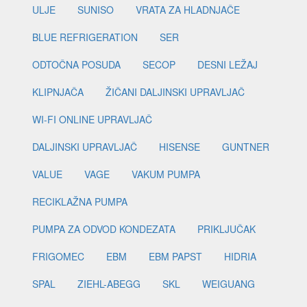
ULJE
SUNISO
VRATA ZA HLADNJAČE
BLUE REFRIGERATION
SER
ODTOČNA POSUDA
SECOP
DESNI LEŽAJ
KLIPNJAČA
ŽIČANI DALJINSKI UPRAVLJAČ
WI-FI ONLINE UPRAVLJAČ
DALJINSKI UPRAVLJAČ
HISENSE
GUNTNER
VALUE
VAGE
VAKUM PUMPA
RECIKLAŽNA PUMPA
PUMPA ZA ODVOD KONDEZATA
PRIKLJUČAK
FRIGOMEC
EBM
EBM PAPST
HIDRIA
SPAL
ZIEHL-ABEGG
SKL
WEIGUANG