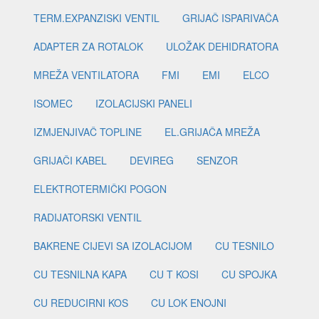
TERM.EXPANZISKI VENTIL
GRIJAČ ISPARIVAČA
ADAPTER ZA ROTALOK
ULOŽAK DEHIDRATORA
MREŽA VENTILATORA
FMI
EMI
ELCO
ISOMEC
IZOLACIJSKI PANELI
IZMJENJIVAČ TOPLINE
EL.GRIJAČA MREŽA
GRIJAČI KABEL
DEVIREG
SENZOR
ELEKTROTERMIČKI POGON
RADIJATORSKI VENTIL
BAKRENE CIJEVI SA IZOLACIJOM
CU TESNILO
CU TESNILNA KAPA
CU T KOSI
CU SPOJKA
CU REDUCIRNI KOS
CU LOK ENOJNI