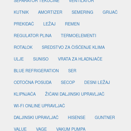
SEPARATOR TEKUĆINE
VENTILATOR
KUTNIK
AMORTIZER
SEMERING
GRIJAČ
PREKIDAČ
LEŽAJ
REMEN
REGULATOR PLINA
TERMOELEMENTI
ROTALOK
SREDSTVO ZA ČIŠĆENJE KLIMA
ULJE
SUNISO
VRATA ZA HLADNJAČE
BLUE REFRIGERATION
SER
ODTOČNA POSUDA
SECOP
DESNI LEŽAJ
KLIPNJAČA
ŽIČANI DALJINSKI UPRAVLJAČ
WI-FI ONLINE UPRAVLJAČ
DALJINSKI UPRAVLJAČ
HISENSE
GUNTNER
VALUE
VAGE
VAKUM PUMPA