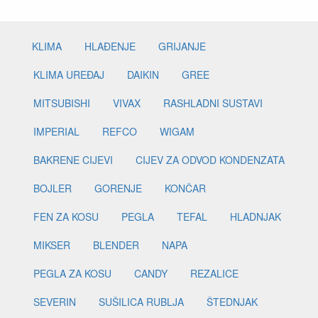
KLIMA
HLAĐENJE
GRIJANJE
KLIMA UREĐAJ
DAIKIN
GREE
MITSUBISHI
VIVAX
RASHLADNI SUSTAVI
IMPERIAL
REFCO
WIGAM
BAKRENE CIJEVI
CIJEV ZA ODVOD KONDENZATA
BOJLER
GORENJE
KONČAR
FEN ZA KOSU
PEGLA
TEFAL
HLADNJAK
MIKSER
BLENDER
NAPA
PEGLA ZA KOSU
CANDY
REZALICE
SEVERIN
SUŠILICA RUBLJA
ŠTEDNJAK