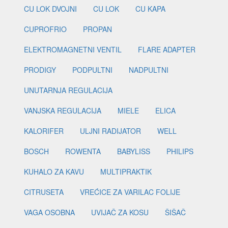
CU LOK DVOJNI
CU LOK
CU KAPA
CUPROFRIO
PROPAN
ELEKTROMAGNETNI VENTIL
FLARE ADAPTER
PRODIGY
PODPULTNI
NADPULTNI
UNUTARNJA REGULACIJA
VANJSKA REGULACIJA
MIELE
ELICA
KALORIFER
ULJNI RADIJATOR
WELL
BOSCH
ROWENTA
BABYLISS
PHILIPS
KUHALO ZA KAVU
MULTIPRAKTIK
CITRUSETA
VREĆICE ZA VARILAC FOLIJE
VAGA OSOBNA
UVIJAČ ZA KOSU
ŠIŠAČ