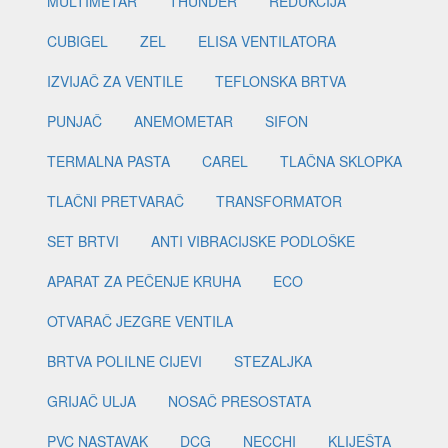
MULTIMETAR
THUNDER
REDUKCIJA
CUBIGEL
ZEL
ELISA VENTILATORA
IZVIJAČ ZA VENTILE
TEFLONSKA BRTVA
PUNJAČ
ANEMOMETAR
SIFON
TERMALNA PASTA
CAREL
TLAČNA SKLOPKA
TLAČNI PRETVARAČ
TRANSFORMATOR
SET BRTVI
ANTI VIBRACIJSKE PODLOŠKE
APARAT ZA PEČENJE KRUHA
ECO
OTVARAČ JEZGRE VENTILA
BRTVA POLILNE CIJEVI
STEZALJKA
GRIJAČ ULJA
NOSAČ PRESOSTATA
PVC NASTAVAK
DCG
NECCHI
KLIJEŠTA