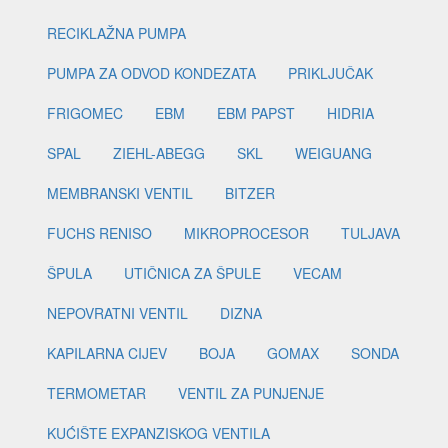
RECIKLAŽNA PUMPA
PUMPA ZA ODVOD KONDEZATA
PRIKLJUČAK
FRIGOMEC
EBM
EBM PAPST
HIDRIA
SPAL
ZIEHL-ABEGG
SKL
WEIGUANG
MEMBRANSKI VENTIL
BITZER
FUCHS RENISO
MIKROPROCESOR
TULJAVA
ŠPULA
UTIČNICA ZA ŠPULE
VECAM
NEPOVRATNI VENTIL
DIZNA
KAPILARNA CIJEV
BOJA
GOMAX
SONDA
TERMOMETAR
VENTIL ZA PUNJENJE
KUĆIŠTE EXPANZISKOG VENTILA