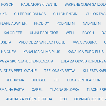
I POGON
RADIJATORSKI VENTIL
BAKRENE CIJEVI SA IZO
OJKA
CU REDUCIRNI KOS
CU LOK ENOJNI
CU LOK DVO
FLARE ADAPTER
PRODIGY
PODPULTNI
NADPULTNI
KALORIFER
ULJNI RADIJATOR
WELL
BOSCH
R
RUSETA
VREĆICE ZA VARILAC FOLIJE
VAGA OSOBNA
LNA CIJEV
KANALICA CLIMA PLUS
KANALICA EURO PLUS
VA ZA SKUPLJANJE KONDENZATA
LULA ZA ODVOD KONDENZA
ALAT ZA PERTLOVANJE
TEFLONSKA BRTVA
KLIJEŠTA KAP
REDUKCIJA
CUBIGEL
ZEL
ELISA VENTILATORA
RMALNA PASTA
CAREL
TLAČNA SKLOPKA
TLAČNI PR
APARAT ZA PEČENJE KRUHA
ECO
OTVARAČ JEZGRE 