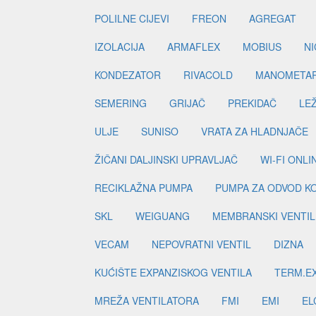
POLILNE CIJEVI
FREON
AGREGAT
IZOLACIJA
ARMAFLEX
MOBIUS
N
KONDEZATOR
RIVACOLD
MANOMETA
SEMERING
GRIJAČ
PREKIDAČ
LE
ULJE
SUNISO
VRATA ZA HLADNJAČE
ŽIČANI DALJINSKI UPRAVLJAČ
WI-FI ONL
RECIKLAŽNA PUMPA
PUMPA ZA ODVOD K
SKL
WEIGUANG
MEMBRANSKI VENTIL
VECAM
NEPOVRATNI VENTIL
DIZNA
KUĆIŠTE EXPANZISKOG VENTILA
TERM.EX
MREŽA VENTILATORA
FMI
EMI
EL