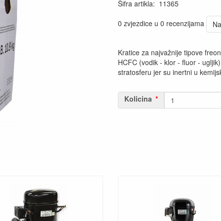
Šifra artikla
:
11365
0 zvjezdice u 0 recenzijama
Na
Kratice za najvažnije tipove freona
HCFC (vodik - klor - fluor - ugljik
stratosferu jer su inertni u kemij
Kolicina