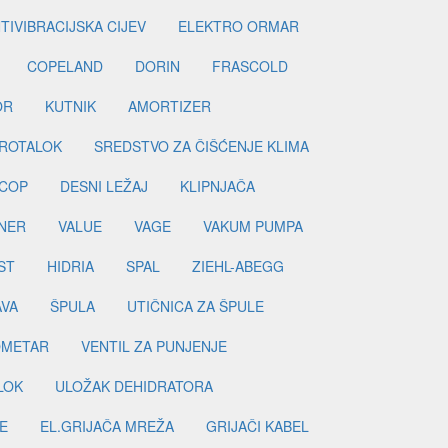
TIVIBRACIJSKA CIJEV
ELEKTRO ORMAR
COPELAND
DORIN
FRASCOLD
OR
KUTNIK
AMORTIZER
ROTALOK
SREDSTVO ZA ČIŠĆENJE KLIMA
COP
DESNI LEŽAJ
KLIPNJAČA
NER
VALUE
VAGE
VAKUM PUMPA
ST
HIDRIA
SPAL
ZIEHL-ABEGG
AVA
ŠPULA
UTIČNICA ZA ŠPULE
METAR
VENTIL ZA PUNJENJE
LOK
ULOŽAK DEHIDRATORA
E
EL.GRIJAČA MREŽA
GRIJAČI KABEL