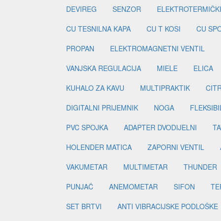
DEVIREG
SENZOR
ELEKTROTERMIČK
CU TESNILNA KAPA
CU T KOSI
CU SP
PROPAN
ELEKTROMAGNETNI VENTIL
VANJSKA REGULACIJA
MIELE
ELICA
KUHALO ZA KAVU
MULTIPRAKTIK
CIT
DIGITALNI PRIJEMNIK
NOGA
FLEKSIBI
PVC SPOJKA
ADAPTER DVODIJELNI
TA
HOLENDER MATICA
ZAPORNI VENTIL
VAKUMETAR
MULTIMETAR
THUNDER
PUNJAČ
ANEMOMETAR
SIFON
TE
SET BRTVI
ANTI VIBRACIJSKE PODLOŠKE