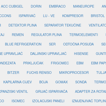
ACC CUBIGEL
DORIN
EMBRACO
MANEUROPE
AN
ICCONS
ISPARIVAČ
LU - VE
KOMPRESOR
BRISTOL
R
DETEKTOR PLINA
SEPARATOR TEKUĆINE
VENTILAT
ŽAJ
REMEN
REGULATOR PLINA
TERMOELEMENTI
BLUE REFRIGERATION
SER
ODTOČNA POSUDA
SE
INE UPRAVLJAČ
DALJINSKI UPRAVLJAČ
HISENSE
GUNT
ONDEZATA
PRIKLJUČAK
FRIGOMEC
EBM
EBM PAP
BITZER
FUCHS RENISO
MIKROPROCESOR
TULJ
KAPILARNA CIJEV
BOJA
GOMAX
SONDA
TERMO
PANZISKI VENTIL
GRIJAČ ISPARIVAČA
ADAPTER ZA ROTA
CO
ISOMEC
IZOLACIJSKI PANELI
IZMJENJIVAČ TOPLIN