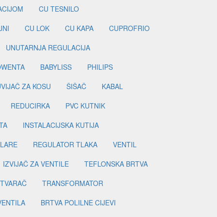
LACIJOM
CU TESNILO
JNI
CU LOK
CU KAPA
CUPROFRIO
UNUTARNJA REGULACIJA
OWENTA
BABYLISS
PHILIPS
UVIJAČ ZA KOSU
ŠIŠAČ
KABAL
REDUCIRKA
PVC KUTNIK
TA
INSTALACIJSKA KUTIJA
ILARE
REGULATOR TLAKA
VENTIL
IZVIJAČ ZA VENTILE
TEFLONSKA BRTVA
ETVARAČ
TRANSFORMATOR
VENTILA
BRTVA POLILNE CIJEVI