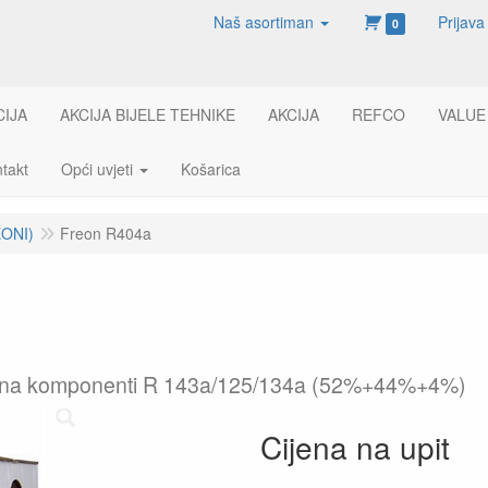
Naš asortiman
Prijava
0
CIJA
AKCIJA BIJELE TEHNIKE
AKCIJA
REFCO
VALUE
takt
Opći uvjeti
Košarica
ONI)
Freon R404a
vina komponenti R 143a/125/134a (52%+44%+4%)
Cijena na upit