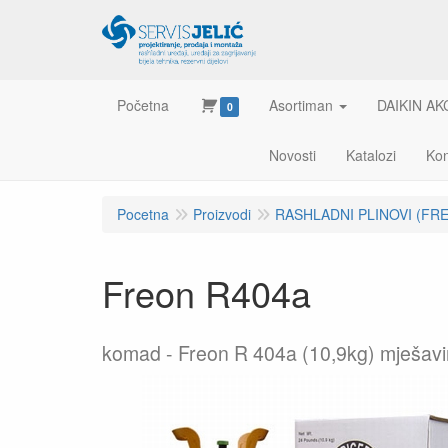
Početna
Asortiman
DAIKIN AK
0
Novosti
Katalozi
Kon
Pocetna
Proizvodi
RASHLADNI PLINOVI (FRE
Freon R404a
komad
Freon R 404a (10,9kg) mješa