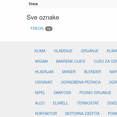
Vrsta
Sve oznake
FREON
12
KLIMA
HLAĐENJE
GRIJANJE
KLIM
WIGAM
BAKRENE CIJEVI
CIJEV ZA O
HLADNJAK
MIKSER
BLENDER
NAP
USISAVAČ
UGRADBENA PEĆNICA
UGR
NIPEL
DANFOSS
PODNO GRIJANJE
ALCO
ELIWELL
TERMOSTAT
DIXE
KONTAKTOR
MOTORNA ZAŠTITA
POM