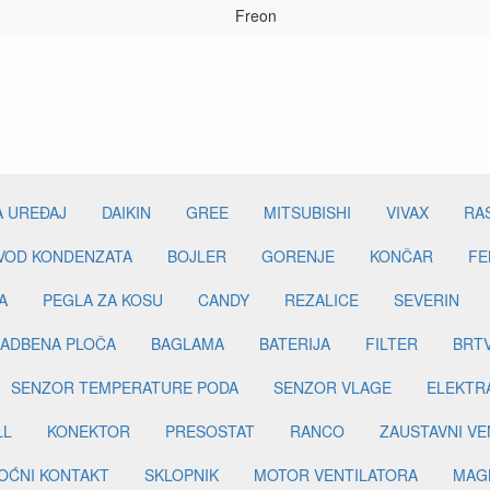
Freon
A UREĐAJ
DAIKIN
GREE
MITSUBISHI
VIVAX
RA
DVOD KONDENZATA
BOJLER
GORENJE
KONČAR
FE
A
PEGLA ZA KOSU
CANDY
REZALICE
SEVERIN
ADBENA PLOČA
BAGLAMA
BATERIJA
FILTER
BRT
SENZOR TEMPERATURE PODA
SENZOR VLAGE
ELEKTR
LL
KONEKTOR
PRESOSTAT
RANCO
ZAUSTAVNI VE
OĆNI KONTAKT
SKLOPNIK
MOTOR VENTILATORA
MAGN