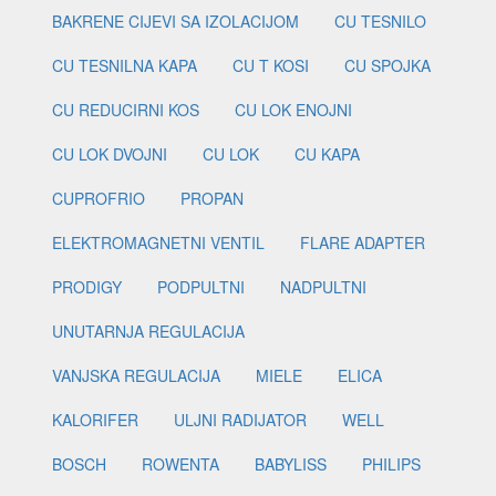
BAKRENE CIJEVI SA IZOLACIJOM
CU TESNILO
CU TESNILNA KAPA
CU T KOSI
CU SPOJKA
CU REDUCIRNI KOS
CU LOK ENOJNI
CU LOK DVOJNI
CU LOK
CU KAPA
CUPROFRIO
PROPAN
ELEKTROMAGNETNI VENTIL
FLARE ADAPTER
PRODIGY
PODPULTNI
NADPULTNI
UNUTARNJA REGULACIJA
VANJSKA REGULACIJA
MIELE
ELICA
KALORIFER
ULJNI RADIJATOR
WELL
BOSCH
ROWENTA
BABYLISS
PHILIPS