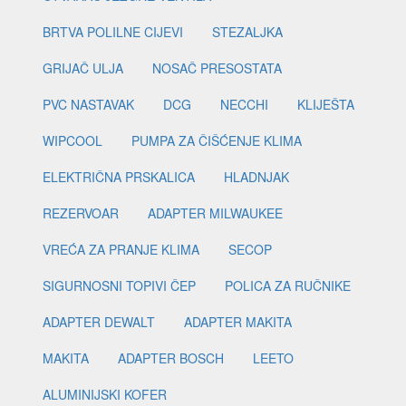
BRTVA POLILNE CIJEVI
STEZALJKA
GRIJAČ ULJA
NOSAČ PRESOSTATA
PVC NASTAVAK
DCG
NECCHI
KLIJEŠTA
WIPCOOL
PUMPA ZA ČIŠĆENJE KLIMA
ELEKTRIČNA PRSKALICA
HLADNJAK
REZERVOAR
ADAPTER MILWAUKEE
VREĆA ZA PRANJE KLIMA
SECOP
SIGURNOSNI TOPIVI ČEP
POLICA ZA RUČNIKE
ADAPTER DEWALT
ADAPTER MAKITA
MAKITA
ADAPTER BOSCH
LEETO
ALUMINIJSKI KOFER