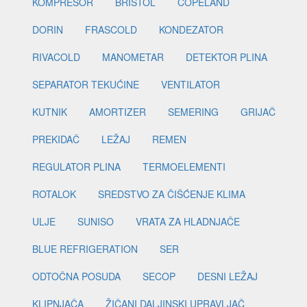
KOMPRESOR
BRISTOL
COPELAND
DORIN
FRASCOLD
KONDEZATOR
RIVACOLD
MANOMETAR
DETEKTOR PLINA
SEPARATOR TEKUĆINE
VENTILATOR
KUTNIK
AMORTIZER
SEMERING
GRIJAČ
PREKIDAČ
LEŽAJ
REMEN
REGULATOR PLINA
TERMOELEMENTI
ROTALOK
SREDSTVO ZA ČIŠĆENJE KLIMA
ULJE
SUNISO
VRATA ZA HLADNJAČE
BLUE REFRIGERATION
SER
ODTOČNA POSUDA
SECOP
DESNI LEŽAJ
KLIPNJAČA
ŽIČANI DALJINSKI UPRAVLJAČ