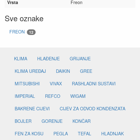
Vrsta
Freon
Sve oznake
FREON
12
KLIMA
HLAĐENJE
GRIJANJE
KLIMA UREĐAJ
DAIKIN
GREE
MITSUBISHI
VIVAX
RASHLADNI SUSTAVI
IMPERIAL
REFCO
WIGAM
BAKRENE CIJEVI
CIJEV ZA ODVOD KONDENZATA
BOJLER
GORENJE
KONČAR
FEN ZA KOSU
PEGLA
TEFAL
HLADNJAK