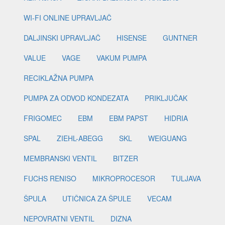
WI-FI ONLINE UPRAVLJAČ
DALJINSKI UPRAVLJAČ
HISENSE
GUNTNER
VALUE
VAGE
VAKUM PUMPA
RECIKLAŽNA PUMPA
PUMPA ZA ODVOD KONDEZATA
PRIKLJUČAK
FRIGOMEC
EBM
EBM PAPST
HIDRIA
SPAL
ZIEHL-ABEGG
SKL
WEIGUANG
MEMBRANSKI VENTIL
BITZER
FUCHS RENISO
MIKROPROCESOR
TULJAVA
ŠPULA
UTIČNICA ZA ŠPULE
VECAM
NEPOVRATNI VENTIL
DIZNA