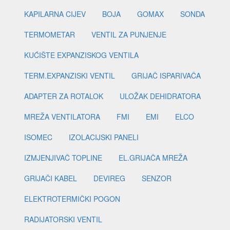
KAPILARNA CIJEV
BOJA
GOMAX
SONDA
TERMOMETAR
VENTIL ZA PUNJENJE
KUĆIŠTE EXPANZISKOG VENTILA
TERM.EXPANZISKI VENTIL
GRIJAČ ISPARIVAČA
ADAPTER ZA ROTALOK
ULOŽAK DEHIDRATORA
MREŽA VENTILATORA
FMI
EMI
ELCO
ISOMEC
IZOLACIJSKI PANELI
IZMJENJIVAČ TOPLINE
EL.GRIJAČA MREŽA
GRIJAČI KABEL
DEVIREG
SENZOR
ELEKTROTERMIČKI POGON
RADIJATORSKI VENTIL