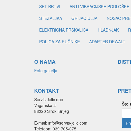
SET BRTVI
ANTI VIBRACIJSKE PODLOŠKE
STEZALJKA
GRIJAČ ULJA
NOSAČ PRE
ELEKTRIČNA PRSKALICA
HLADNJAK
R
POLICA ZA RUČNIKE
ADAPTER DEWALT
O NAMA
DIST
Foto galerija
KONTAKT
PRE
Servis Jelić doo
Što 
Vaganska 4
88220 Široki Brijeg
E-mail: info@servis-jelic.com
Telefoon: 039 705-675