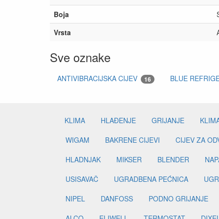
Boja
Vrsta
Sve oznake
ANTIVIBRACIJSKA CIJEV
BLUE REFRIG
16
KLIMA
HLAĐENJE
GRIJANJE
KLIM
WIGAM
BAKRENE CIJEVI
CIJEV ZA O
HLADNJAK
MIKSER
BLENDER
NAP
USISAVAČ
UGRADBENA PEĆNICA
UGR
NIPEL
DANFOSS
PODNO GRIJANJE
ALCO
ELIWELL
TERMOSTAT
DIXE