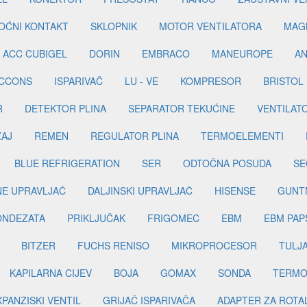
OĆNI KONTAKT
SKLOPNIK
MOTOR VENTILATORA
MAGN
ACC CUBIGEL
DORIN
EMBRACO
MANEUROPE
AN
ICCONS
ISPARIVAČ
LU - VE
KOMPRESOR
BRISTOL
R
DETEKTOR PLINA
SEPARATOR TEKUĆINE
VENTILAT
ŽAJ
REMEN
REGULATOR PLINA
TERMOELEMENTI
BLUE REFRIGERATION
SER
ODTOČNA POSUDA
SE
INE UPRAVLJAČ
DALJINSKI UPRAVLJAČ
HISENSE
GUNT
ONDEZATA
PRIKLJUČAK
FRIGOMEC
EBM
EBM PAP
BITZER
FUCHS RENISO
MIKROPROCESOR
TULJ
KAPILARNA CIJEV
BOJA
GOMAX
SONDA
TERMO
PANZISKI VENTIL
GRIJAČ ISPARIVAČA
ADAPTER ZA ROTA