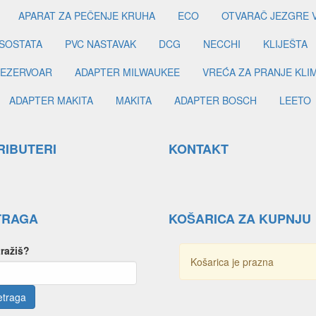
APARAT ZA PEČENJE KRUHA
ECO
OTVARAČ JEZGRE 
SOSTATA
PVC NASTAVAK
DCG
NECCHI
KLIJEŠTA
EZERVOAR
ADAPTER MILWAUKEE
VREĆA ZA PRANJE KLI
ADAPTER MAKITA
MAKITA
ADAPTER BOSCH
LEETO
RIBUTERI
KONTAKT
TRAGA
KOŠARICA ZA KUPNJU
tražiš?
Košarica je prazna