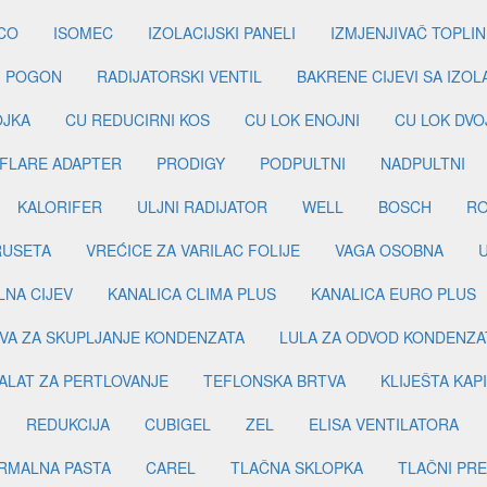
CO
ISOMEC
IZOLACIJSKI PANELI
IZMJENJIVAČ TOPLIN
I POGON
RADIJATORSKI VENTIL
BAKRENE CIJEVI SA IZO
OJKA
CU REDUCIRNI KOS
CU LOK ENOJNI
CU LOK DVO
FLARE ADAPTER
PRODIGY
PODPULTNI
NADPULTNI
KALORIFER
ULJNI RADIJATOR
WELL
BOSCH
R
RUSETA
VREĆICE ZA VARILAC FOLIJE
VAGA OSOBNA
LNA CIJEV
KANALICA CLIMA PLUS
KANALICA EURO PLUS
VA ZA SKUPLJANJE KONDENZATA
LULA ZA ODVOD KONDENZA
ALAT ZA PERTLOVANJE
TEFLONSKA BRTVA
KLIJEŠTA KAP
REDUKCIJA
CUBIGEL
ZEL
ELISA VENTILATORA
RMALNA PASTA
CAREL
TLAČNA SKLOPKA
TLAČNI PR