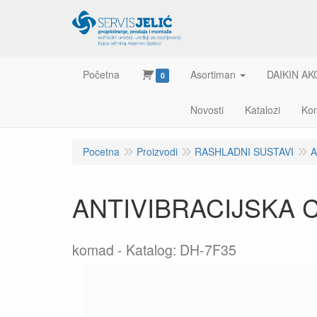
Početna
Asortiman
DAIKIN AK
0
Novosti
Katalozi
Kon
Pocetna
Proizvodi
RASHLADNI SUSTAVI
A
ANTIVIBRACIJSKA CI
komad
Katalog: DH-7F35