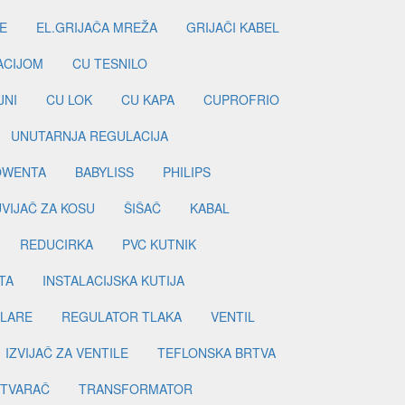
E
EL.GRIJAČA MREŽA
GRIJAČI KABEL
LACIJOM
CU TESNILO
JNI
CU LOK
CU KAPA
CUPROFRIO
UNUTARNJA REGULACIJA
OWENTA
BABYLISS
PHILIPS
UVIJAČ ZA KOSU
ŠIŠAČ
KABAL
REDUCIRKA
PVC KUTNIK
TA
INSTALACIJSKA KUTIJA
ILARE
REGULATOR TLAKA
VENTIL
IZVIJAČ ZA VENTILE
TEFLONSKA BRTVA
ETVARAČ
TRANSFORMATOR