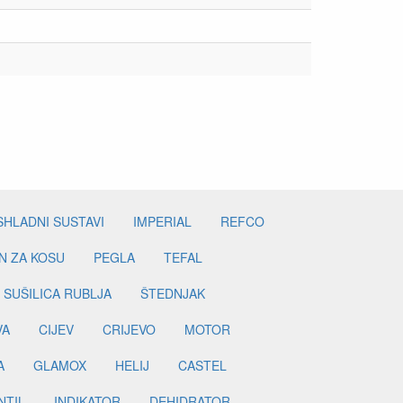
SHLADNI SUSTAVI
IMPERIAL
REFCO
N ZA KOSU
PEGLA
TEFAL
SUŠILICA RUBLJA
ŠTEDNJAK
VA
CIJEV
CRIJEVO
MOTOR
A
GLAMOX
HELIJ
CASTEL
NTIL
INDIKATOR
DEHIDRATOR