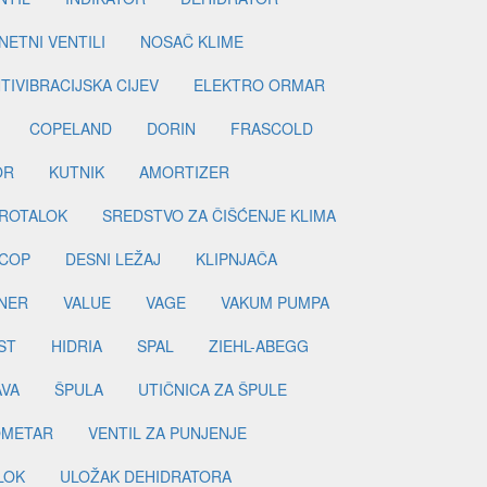
ETNI VENTILI
NOSAČ KLIME
TIVIBRACIJSKA CIJEV
ELEKTRO ORMAR
COPELAND
DORIN
FRASCOLD
OR
KUTNIK
AMORTIZER
ROTALOK
SREDSTVO ZA ČIŠĆENJE KLIMA
COP
DESNI LEŽAJ
KLIPNJAČA
NER
VALUE
VAGE
VAKUM PUMPA
ST
HIDRIA
SPAL
ZIEHL-ABEGG
AVA
ŠPULA
UTIČNICA ZA ŠPULE
METAR
VENTIL ZA PUNJENJE
LOK
ULOŽAK DEHIDRATORA