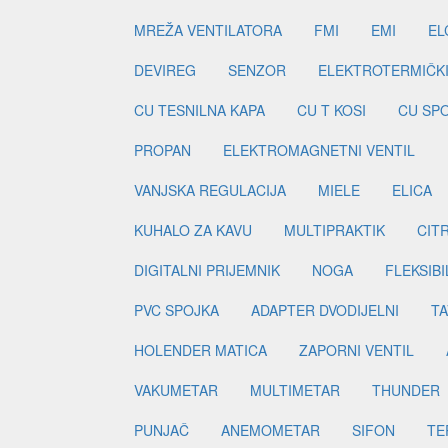
MREŽA VENTILATORA
FMI
EMI
EL
DEVIREG
SENZOR
ELEKTROTERMIČK
CU TESNILNA KAPA
CU T KOSI
CU SP
PROPAN
ELEKTROMAGNETNI VENTIL
VANJSKA REGULACIJA
MIELE
ELICA
KUHALO ZA KAVU
MULTIPRAKTIK
CIT
DIGITALNI PRIJEMNIK
NOGA
FLEKSIBI
PVC SPOJKA
ADAPTER DVODIJELNI
TA
HOLENDER MATICA
ZAPORNI VENTIL
VAKUMETAR
MULTIMETAR
THUNDER
PUNJAČ
ANEMOMETAR
SIFON
TE