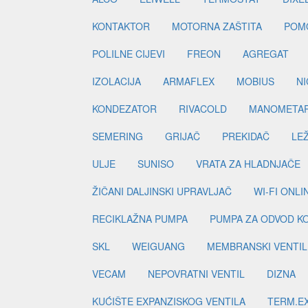
KONTAKTOR
MOTORNA ZAŠTITA
POM
POLILNE CIJEVI
FREON
AGREGAT
IZOLACIJA
ARMAFLEX
MOBIUS
N
KONDEZATOR
RIVACOLD
MANOMETA
SEMERING
GRIJAČ
PREKIDAČ
LE
ULJE
SUNISO
VRATA ZA HLADNJAČE
ŽIČANI DALJINSKI UPRAVLJAČ
WI-FI ONL
RECIKLAŽNA PUMPA
PUMPA ZA ODVOD K
SKL
WEIGUANG
MEMBRANSKI VENTIL
VECAM
NEPOVRATNI VENTIL
DIZNA
KUĆIŠTE EXPANZISKOG VENTILA
TERM.EX