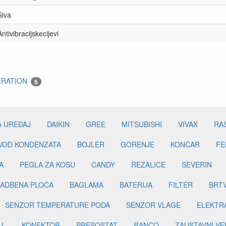
Siva
Antivibracijskecijevi
ERATION
5
A UREĐAJ
DAIKIN
GREE
MITSUBISHI
VIVAX
RA
DVOD KONDENZATA
BOJLER
GORENJE
KONČAR
FE
A
PEGLA ZA KOSU
CANDY
REZALICE
SEVERIN
ADBENA PLOČA
BAGLAMA
BATERIJA
FILTER
BRT
SENZOR TEMPERATURE PODA
SENZOR VLAGE
ELEKTR
LL
KONEKTOR
PRESOSTAT
RANCO
ZAUSTAVNI VE