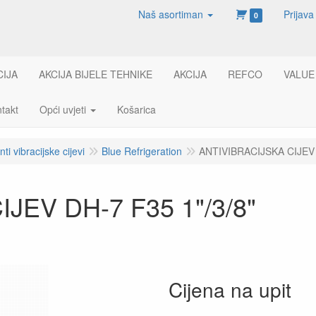
Naš asortiman
Prijava
0
CIJA
AKCIJA BIJELE TEHNIKE
AKCIJA
REFCO
VALUE
takt
Opći uvjeti
Košarica
nti vibracijske cijevi
Blue Refrigeration
ANTIVIBRACIJSKA CIJEV 
JEV DH-7 F35 1"/3/8"
Cijena na upit