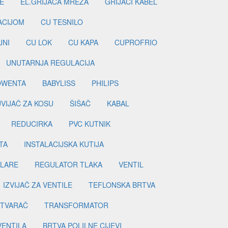
E
EL.GRIJAČA MREŽA
GRIJAČI KABEL
LACIJOM
CU TESNILO
JNI
CU LOK
CU KAPA
CUPROFRIO
UNUTARNJA REGULACIJA
OWENTA
BABYLISS
PHILIPS
UVIJAČ ZA KOSU
ŠIŠAČ
KABAL
REDUCIRKA
PVC KUTNIK
TA
INSTALACIJSKA KUTIJA
ILARE
REGULATOR TLAKA
VENTIL
IZVIJAČ ZA VENTILE
TEFLONSKA BRTVA
ETVARAČ
TRANSFORMATOR
VENTILA
BRTVA POLILNE CIJEVI