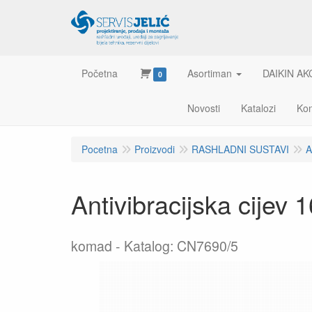
Početna
Asortiman
DAIKIN AK
0
Novosti
Katalozi
Kon
Pocetna
Proizvodi
RASHLADNI SUSTAVI
A
Antivibracijska cijev
komad
Katalog: CN7690/5