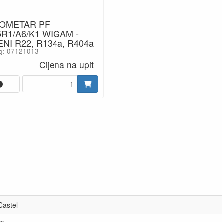
OMETAR PF
5R1/A6/K1 WIGAM -
NI R22, R134a, R404a
g: 07121013
Cijena na upit
Castel