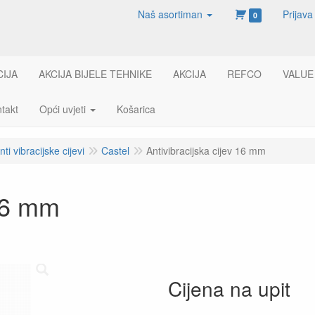
Naš asortiman
Prijava
0
CIJA
AKCIJA BIJELE TEHNIKE
AKCIJA
REFCO
VALUE
takt
Opći uvjeti
Košarica
nti vibracijske cijevi
Castel
Antivibracijska cijev 16 mm
 16 mm
Cijena na upit