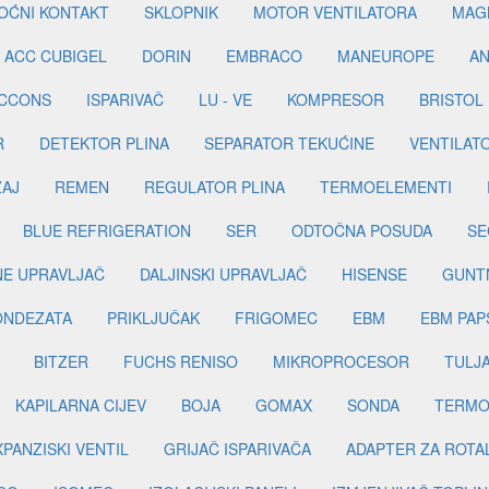
OĆNI KONTAKT
SKLOPNIK
MOTOR VENTILATORA
MAGN
ACC CUBIGEL
DORIN
EMBRACO
MANEUROPE
AN
ICCONS
ISPARIVAČ
LU - VE
KOMPRESOR
BRISTOL
R
DETEKTOR PLINA
SEPARATOR TEKUĆINE
VENTILAT
ŽAJ
REMEN
REGULATOR PLINA
TERMOELEMENTI
BLUE REFRIGERATION
SER
ODTOČNA POSUDA
SE
INE UPRAVLJAČ
DALJINSKI UPRAVLJAČ
HISENSE
GUNT
ONDEZATA
PRIKLJUČAK
FRIGOMEC
EBM
EBM PAP
BITZER
FUCHS RENISO
MIKROPROCESOR
TULJ
KAPILARNA CIJEV
BOJA
GOMAX
SONDA
TERMO
PANZISKI VENTIL
GRIJAČ ISPARIVAČA
ADAPTER ZA ROTA