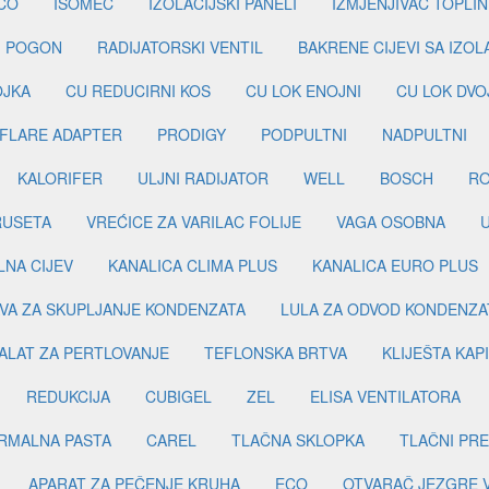
CO
ISOMEC
IZOLACIJSKI PANELI
IZMJENJIVAČ TOPLIN
I POGON
RADIJATORSKI VENTIL
BAKRENE CIJEVI SA IZO
OJKA
CU REDUCIRNI KOS
CU LOK ENOJNI
CU LOK DVO
FLARE ADAPTER
PRODIGY
PODPULTNI
NADPULTNI
KALORIFER
ULJNI RADIJATOR
WELL
BOSCH
R
RUSETA
VREĆICE ZA VARILAC FOLIJE
VAGA OSOBNA
LNA CIJEV
KANALICA CLIMA PLUS
KANALICA EURO PLUS
VA ZA SKUPLJANJE KONDENZATA
LULA ZA ODVOD KONDENZA
ALAT ZA PERTLOVANJE
TEFLONSKA BRTVA
KLIJEŠTA KAP
REDUKCIJA
CUBIGEL
ZEL
ELISA VENTILATORA
RMALNA PASTA
CAREL
TLAČNA SKLOPKA
TLAČNI PR
APARAT ZA PEČENJE KRUHA
ECO
OTVARAČ JEZGRE 