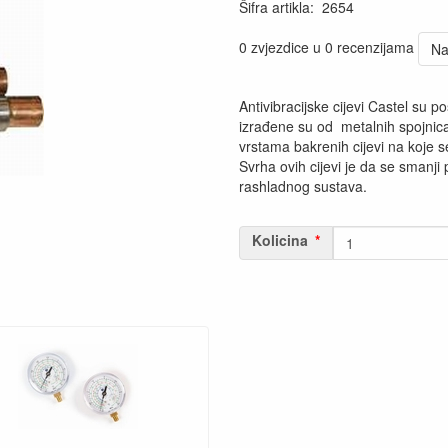
Šifra artikla
:
2654
0 zvjezdice u 0 recenzijama
Na
Antivibracijske cijevi Castel su p
izrađene su od metalnih spojnic
vrstama bakrenih cijevi na koje se
Svrha ovih cijevi je da se smanji
rashladnog sustava.
Kolicina