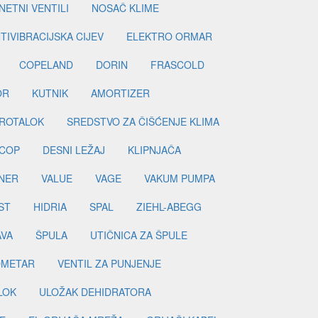
ETNI VENTILI
NOSAČ KLIME
TIVIBRACIJSKA CIJEV
ELEKTRO ORMAR
COPELAND
DORIN
FRASCOLD
OR
KUTNIK
AMORTIZER
ROTALOK
SREDSTVO ZA ČIŠĆENJE KLIMA
COP
DESNI LEŽAJ
KLIPNJAČA
NER
VALUE
VAGE
VAKUM PUMPA
ST
HIDRIA
SPAL
ZIEHL-ABEGG
AVA
ŠPULA
UTIČNICA ZA ŠPULE
METAR
VENTIL ZA PUNJENJE
LOK
ULOŽAK DEHIDRATORA