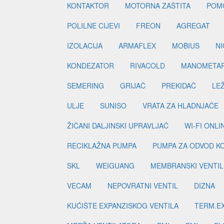
KONTAKTOR
MOTORNA ZAŠTITA
POM
POLILNE CIJEVI
FREON
AGREGAT
IZOLACIJA
ARMAFLEX
MOBIUS
N
KONDEZATOR
RIVACOLD
MANOMETA
SEMERING
GRIJAČ
PREKIDAČ
LE
ULJE
SUNISO
VRATA ZA HLADNJAČE
ŽIČANI DALJINSKI UPRAVLJAČ
WI-FI ONL
RECIKLAŽNA PUMPA
PUMPA ZA ODVOD K
SKL
WEIGUANG
MEMBRANSKI VENTIL
VECAM
NEPOVRATNI VENTIL
DIZNA
KUĆIŠTE EXPANZISKOG VENTILA
TERM.EX