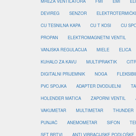
MREŽA VENTILATORA
FMI
EMI
EL
DEVIREG
SENZOR
ELEKTROTERMIČK
CU TESNILNA KAPA
CU T KOSI
CU SP
PROPAN
ELEKTROMAGNETNI VENTIL
VANJSKA REGULACIJA
MIELE
ELICA
KUHALO ZA KAVU
MULTIPRAKTIK
CIT
DIGITALNI PRIJEMNIK
NOGA
FLEKSIBI
PVC SPOJKA
ADAPTER DVODIJELNI
TA
HOLENDER MATICA
ZAPORNI VENTIL
VAKUMETAR
MULTIMETAR
THUNDER
PUNJAČ
ANEMOMETAR
SIFON
TE
SET BRTVI
ANTI VIBRACIJSKE PODLOŠKE