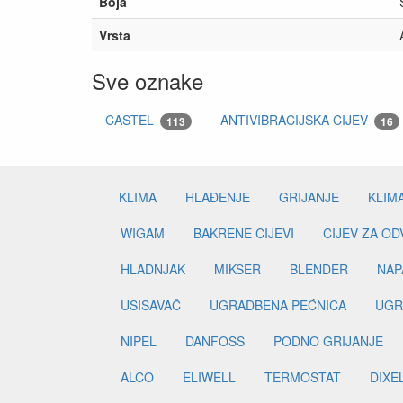
Boja
Vrsta
Sve oznake
CASTEL
ANTIVIBRACIJSKA CIJEV
113
16
KLIMA
HLAĐENJE
GRIJANJE
KLIM
WIGAM
BAKRENE CIJEVI
CIJEV ZA O
HLADNJAK
MIKSER
BLENDER
NAP
USISAVAČ
UGRADBENA PEĆNICA
UGR
NIPEL
DANFOSS
PODNO GRIJANJE
ALCO
ELIWELL
TERMOSTAT
DIXE