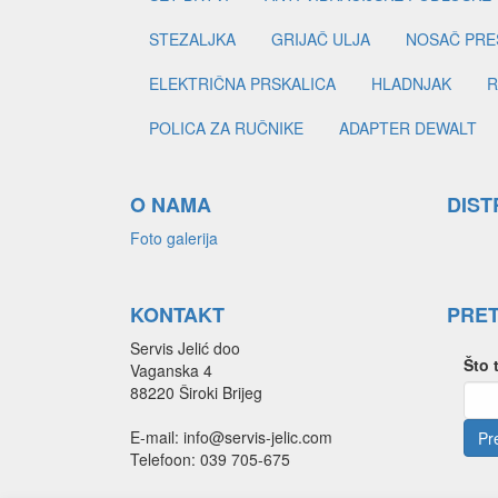
STEZALJKA
GRIJAČ ULJA
NOSAČ PRE
ELEKTRIČNA PRSKALICA
HLADNJAK
R
POLICA ZA RUČNIKE
ADAPTER DEWALT
O NAMA
DIST
Foto galerija
KONTAKT
PRE
Servis Jelić doo
Što 
Vaganska 4
88220 Široki Brijeg
E-mail: info@servis-jelic.com
Telefoon: 039 705-675