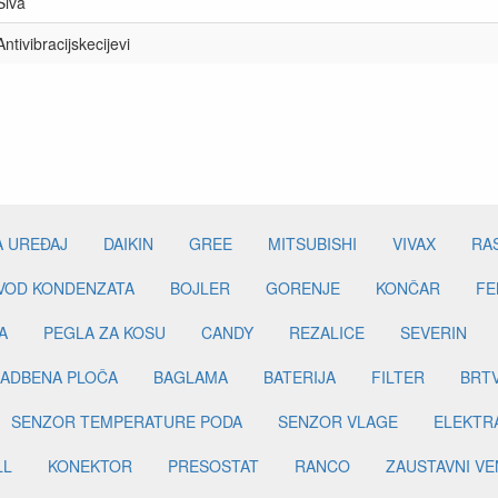
Siva
Antivibracijskecijevi
A UREĐAJ
DAIKIN
GREE
MITSUBISHI
VIVAX
RA
DVOD KONDENZATA
BOJLER
GORENJE
KONČAR
FE
A
PEGLA ZA KOSU
CANDY
REZALICE
SEVERIN
ADBENA PLOČA
BAGLAMA
BATERIJA
FILTER
BRT
SENZOR TEMPERATURE PODA
SENZOR VLAGE
ELEKTR
LL
KONEKTOR
PRESOSTAT
RANCO
ZAUSTAVNI VE