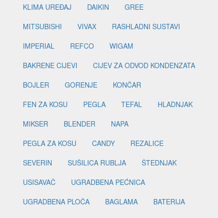
KLIMA UREĐAJ
DAIKIN
GREE
MITSUBISHI
VIVAX
RASHLADNI SUSTAVI
IMPERIAL
REFCO
WIGAM
BAKRENE CIJEVI
CIJEV ZA ODVOD KONDENZATA
BOJLER
GORENJE
KONČAR
FEN ZA KOSU
PEGLA
TEFAL
HLADNJAK
MIKSER
BLENDER
NAPA
PEGLA ZA KOSU
CANDY
REZALICE
SEVERIN
SUŠILICA RUBLJA
ŠTEDNJAK
USISAVAČ
UGRADBENA PEĆNICA
UGRADBENA PLOČA
BAGLAMA
BATERIJA