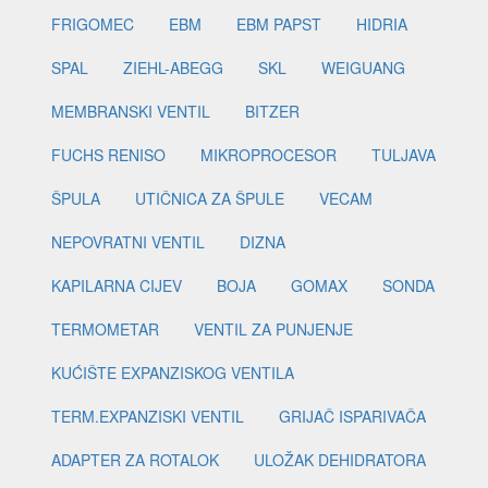
FRIGOMEC
EBM
EBM PAPST
HIDRIA
SPAL
ZIEHL-ABEGG
SKL
WEIGUANG
MEMBRANSKI VENTIL
BITZER
FUCHS RENISO
MIKROPROCESOR
TULJAVA
ŠPULA
UTIČNICA ZA ŠPULE
VECAM
NEPOVRATNI VENTIL
DIZNA
KAPILARNA CIJEV
BOJA
GOMAX
SONDA
TERMOMETAR
VENTIL ZA PUNJENJE
KUĆIŠTE EXPANZISKOG VENTILA
TERM.EXPANZISKI VENTIL
GRIJAČ ISPARIVAČA
ADAPTER ZA ROTALOK
ULOŽAK DEHIDRATORA