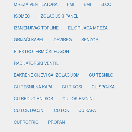
MREŽA VENTILATORA
FMI
EMI
ELCO
ISOMEC
IZOLACIJSKI PANELI
IZMJENJIVAČ TOPLINE
EL.GRIJAČA MREŽA
GRIJAČI KABEL
DEVIREG
SENZOR
ELEKTROTERMIČKI POGON
RADIJATORSKI VENTIL
BAKRENE CIJEVI SA IZOLACIJOM
CU TESNILO
CU TESNILNA KAPA
CU T KOSI
CU SPOJKA
CU REDUCIRNI KOS
CU LOK ENOJNI
CU LOK DVOJNI
CU LOK
CU KAPA
CUPROFRIO
PROPAN