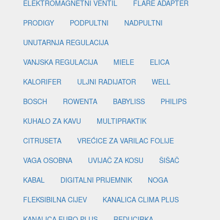
ELEKTROMAGNETNI VENTIL
FLARE ADAPTER
PRODIGY
PODPULTNI
NADPULTNI
UNUTARNJA REGULACIJA
VANJSKA REGULACIJA
MIELE
ELICA
KALORIFER
ULJNI RADIJATOR
WELL
BOSCH
ROWENTA
BABYLISS
PHILIPS
KUHALO ZA KAVU
MULTIPRAKTIK
CITRUSETA
VREĆICE ZA VARILAC FOLIJE
VAGA OSOBNA
UVIJAČ ZA KOSU
ŠIŠAČ
KABAL
DIGITALNI PRIJEMNIK
NOGA
FLEKSIBILNA CIJEV
KANALICA CLIMA PLUS
KANALICA EURO PLUS
REDUCIRKA