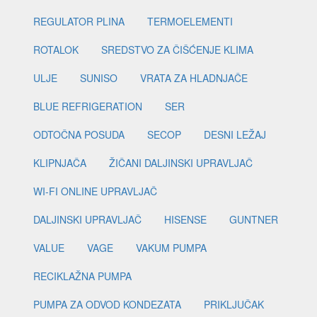
REGULATOR PLINA
TERMOELEMENTI
ROTALOK
SREDSTVO ZA ČIŠĆENJE KLIMA
ULJE
SUNISO
VRATA ZA HLADNJAČE
BLUE REFRIGERATION
SER
ODTOČNA POSUDA
SECOP
DESNI LEŽAJ
KLIPNJAČA
ŽIČANI DALJINSKI UPRAVLJAČ
WI-FI ONLINE UPRAVLJAČ
DALJINSKI UPRAVLJAČ
HISENSE
GUNTNER
VALUE
VAGE
VAKUM PUMPA
RECIKLAŽNA PUMPA
PUMPA ZA ODVOD KONDEZATA
PRIKLJUČAK