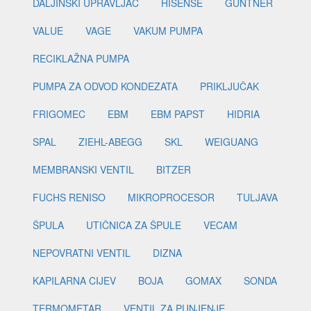
DALJINSKI UPRAVLJAČ
HISENSE
GUNTNER
VALUE
VAGE
VAKUM PUMPA
RECIKLAŽNA PUMPA
PUMPA ZA ODVOD KONDEZATA
PRIKLJUČAK
FRIGOMEC
EBM
EBM PAPST
HIDRIA
SPAL
ZIEHL-ABEGG
SKL
WEIGUANG
MEMBRANSKI VENTIL
BITZER
FUCHS RENISO
MIKROPROCESOR
TULJAVA
ŠPULA
UTIČNICA ZA ŠPULE
VECAM
NEPOVRATNI VENTIL
DIZNA
KAPILARNA CIJEV
BOJA
GOMAX
SONDA
TERMOMETAR
VENTIL ZA PUNJENJE