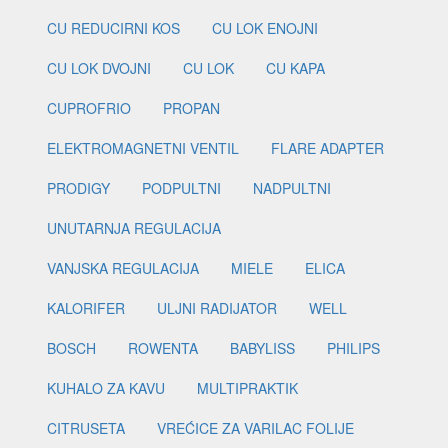
CU REDUCIRNI KOS
CU LOK ENOJNI
CU LOK DVOJNI
CU LOK
CU KAPA
CUPROFRIO
PROPAN
ELEKTROMAGNETNI VENTIL
FLARE ADAPTER
PRODIGY
PODPULTNI
NADPULTNI
UNUTARNJA REGULACIJA
VANJSKA REGULACIJA
MIELE
ELICA
KALORIFER
ULJNI RADIJATOR
WELL
BOSCH
ROWENTA
BABYLISS
PHILIPS
KUHALO ZA KAVU
MULTIPRAKTIK
CITRUSETA
VREĆICE ZA VARILAC FOLIJE