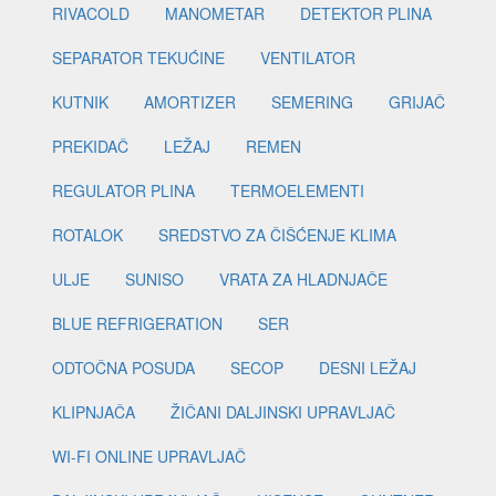
RIVACOLD
MANOMETAR
DETEKTOR PLINA
SEPARATOR TEKUĆINE
VENTILATOR
KUTNIK
AMORTIZER
SEMERING
GRIJAČ
PREKIDAČ
LEŽAJ
REMEN
REGULATOR PLINA
TERMOELEMENTI
ROTALOK
SREDSTVO ZA ČIŠĆENJE KLIMA
ULJE
SUNISO
VRATA ZA HLADNJAČE
BLUE REFRIGERATION
SER
ODTOČNA POSUDA
SECOP
DESNI LEŽAJ
KLIPNJAČA
ŽIČANI DALJINSKI UPRAVLJAČ
WI-FI ONLINE UPRAVLJAČ