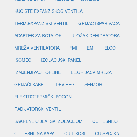
KUĆIŠTE EXPANZISKOG VENTILA
TERM.EXPANZISKI VENTIL
GRIJAČ ISPARIVAČA
ADAPTER ZA ROTALOK
ULOŽAK DEHIDRATORA
MREŽA VENTILATORA
FMI
EMI
ELCO
ISOMEC
IZOLACIJSKI PANELI
IZMJENJIVAČ TOPLINE
EL.GRIJAČA MREŽA
GRIJAČI KABEL
DEVIREG
SENZOR
ELEKTROTERMIČKI POGON
RADIJATORSKI VENTIL
BAKRENE CIJEVI SA IZOLACIJOM
CU TESNILO
CU TESNILNA KAPA
CU T KOSI
CU SPOJKA