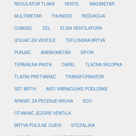
REGULATOR TLAKA
VENTIL
VAKUMETAR
MULTIMETAR
THUNDER
REDUKCIJA
CUBIGEL
ZEL
ELISA VENTILATORA
IZVIJAČ ZA VENTILE
TEFLONSKA BRTVA
PUNJAČ
ANEMOMETAR
SIFON
TERMALNA PASTA
CAREL
TLAČNA SKLOPKA
TLAČNI PRETVARAČ
TRANSFORMATOR
SET BRTVI
ANTI VIBRACIJSKE PODLOŠKE
APARAT ZA PEČENJE KRUHA
ECO
OTVARAČ JEZGRE VENTILA
BRTVA POLILNE CIJEVI
STEZALJKA