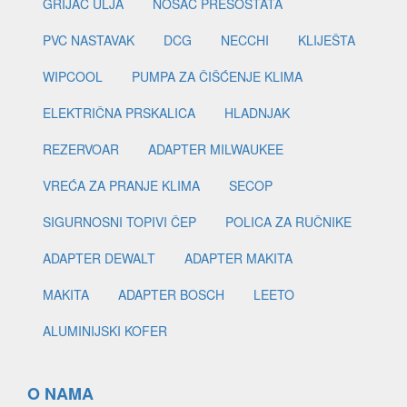
GRIJAČ ULJA
NOSAČ PRESOSTATA
PVC NASTAVAK
DCG
NECCHI
KLIJEŠTA
WIPCOOL
PUMPA ZA ČIŠĆENJE KLIMA
ELEKTRIČNA PRSKALICA
HLADNJAK
REZERVOAR
ADAPTER MILWAUKEE
VREĆA ZA PRANJE KLIMA
SECOP
SIGURNOSNI TOPIVI ČEP
POLICA ZA RUČNIKE
ADAPTER DEWALT
ADAPTER MAKITA
MAKITA
ADAPTER BOSCH
LEETO
ALUMINIJSKI KOFER
O NAMA