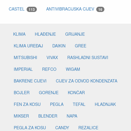
CASTEL
ANTIVIBRACIJSKA CIJEV
113
16
KLIMA
HLAĐENJE
GRIJANJE
KLIMA UREĐAJ
DAIKIN
GREE
MITSUBISHI
VIVAX
RASHLADNI SUSTAVI
IMPERIAL
REFCO
WIGAM
BAKRENE CIJEVI
CIJEV ZA ODVOD KONDENZATA
BOJLER
GORENJE
KONČAR
FEN ZA KOSU
PEGLA
TEFAL
HLADNJAK
MIKSER
BLENDER
NAPA
PEGLA ZA KOSU
CANDY
REZALICE