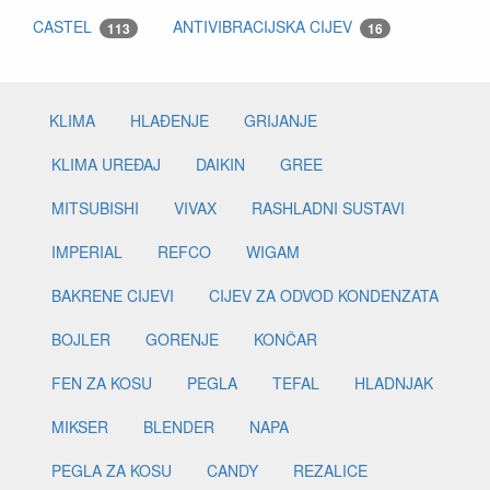
CASTEL
ANTIVIBRACIJSKA CIJEV
113
16
KLIMA
HLAĐENJE
GRIJANJE
KLIMA UREĐAJ
DAIKIN
GREE
MITSUBISHI
VIVAX
RASHLADNI SUSTAVI
IMPERIAL
REFCO
WIGAM
BAKRENE CIJEVI
CIJEV ZA ODVOD KONDENZATA
BOJLER
GORENJE
KONČAR
FEN ZA KOSU
PEGLA
TEFAL
HLADNJAK
MIKSER
BLENDER
NAPA
PEGLA ZA KOSU
CANDY
REZALICE