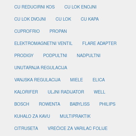
CU REDUCIRNI KOS
CU LOK ENOJNI
CU LOK DVOJNI
CU LOK
CU KAPA
CUPROFRIO
PROPAN
ELEKTROMAGNETNI VENTIL
FLARE ADAPTER
PRODIGY
PODPULTNI
NADPULTNI
UNUTARNJA REGULACIJA
VANJSKA REGULACIJA
MIELE
ELICA
KALORIFER
ULJNI RADIJATOR
WELL
BOSCH
ROWENTA
BABYLISS
PHILIPS
KUHALO ZA KAVU
MULTIPRAKTIK
CITRUSETA
VREĆICE ZA VARILAC FOLIJE