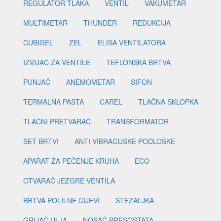
REGULATOR TLAKA
VENTIL
VAKUMETAR
MULTIMETAR
THUNDER
REDUKCIJA
CUBIGEL
ZEL
ELISA VENTILATORA
IZVIJAČ ZA VENTILE
TEFLONSKA BRTVA
PUNJAČ
ANEMOMETAR
SIFON
TERMALNA PASTA
CAREL
TLAČNA SKLOPKA
TLAČNI PRETVARAČ
TRANSFORMATOR
SET BRTVI
ANTI VIBRACIJSKE PODLOŠKE
APARAT ZA PEČENJE KRUHA
ECO
OTVARAČ JEZGRE VENTILA
BRTVA POLILNE CIJEVI
STEZALJKA
GRIJAČ ULJA
NOSAČ PRESOSTATA