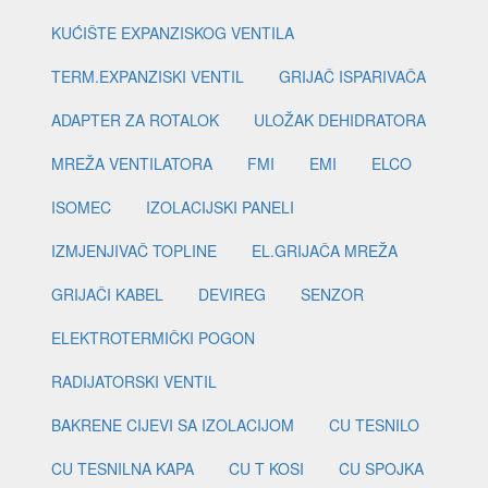
KUĆIŠTE EXPANZISKOG VENTILA
TERM.EXPANZISKI VENTIL
GRIJAČ ISPARIVAČA
ADAPTER ZA ROTALOK
ULOŽAK DEHIDRATORA
MREŽA VENTILATORA
FMI
EMI
ELCO
ISOMEC
IZOLACIJSKI PANELI
IZMJENJIVAČ TOPLINE
EL.GRIJAČA MREŽA
GRIJAČI KABEL
DEVIREG
SENZOR
ELEKTROTERMIČKI POGON
RADIJATORSKI VENTIL
BAKRENE CIJEVI SA IZOLACIJOM
CU TESNILO
CU TESNILNA KAPA
CU T KOSI
CU SPOJKA