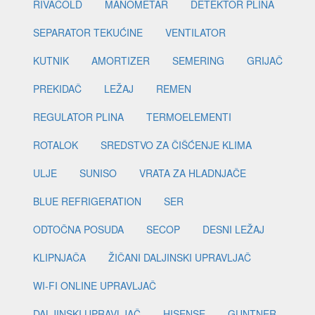
RIVACOLD
MANOMETAR
DETEKTOR PLINA
SEPARATOR TEKUĆINE
VENTILATOR
KUTNIK
AMORTIZER
SEMERING
GRIJAČ
PREKIDAČ
LEŽAJ
REMEN
REGULATOR PLINA
TERMOELEMENTI
ROTALOK
SREDSTVO ZA ČIŠĆENJE KLIMA
ULJE
SUNISO
VRATA ZA HLADNJAČE
BLUE REFRIGERATION
SER
ODTOČNA POSUDA
SECOP
DESNI LEŽAJ
KLIPNJAČA
ŽIČANI DALJINSKI UPRAVLJAČ
WI-FI ONLINE UPRAVLJAČ
DALJINSKI UPRAVLJAČ
HISENSE
GUNTNER