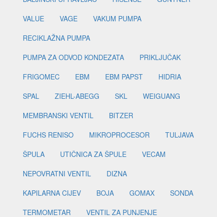
VALUE
VAGE
VAKUM PUMPA
RECIKLAŽNA PUMPA
PUMPA ZA ODVOD KONDEZATA
PRIKLJUČAK
FRIGOMEC
EBM
EBM PAPST
HIDRIA
SPAL
ZIEHL-ABEGG
SKL
WEIGUANG
MEMBRANSKI VENTIL
BITZER
FUCHS RENISO
MIKROPROCESOR
TULJAVA
ŠPULA
UTIČNICA ZA ŠPULE
VECAM
NEPOVRATNI VENTIL
DIZNA
KAPILARNA CIJEV
BOJA
GOMAX
SONDA
TERMOMETAR
VENTIL ZA PUNJENJE